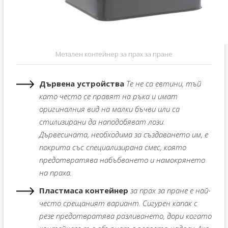
Метален контейнер за прах за пране
Дървена
устройства
Те не са евтини, тъй
като често се правят на ръка и имат
оригиналния вид на малки бъчви или са
стилизирани да наподобяват лози.
Дървесината, необходима за създаването им, е
покрита със специализирана смес, която
предотвратява набъбването и намокрянето
на праха.
Пластмаса
контейнер
за прах за пране е най-
често срещаният вариант. Сигурен капак с
резе предотвратява разливането, дори когато