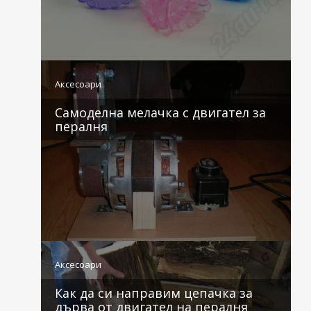
1 коментар
Аксесоари
Самоделна мелачка с двигател за
пералня
0 коментара
Аксесоари
Как да си направим цепачка за
дърва от двигател на пералня