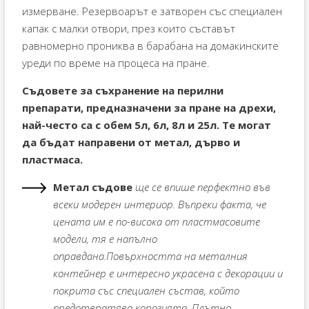
измерване. Резервоарът е затворен със специален
капак с малки отвори, през които съставът
равномерно прониква в барабана на домакинските
уреди по време на процеса на пране.
Съдовете за съхранение на перилни
препарати, предназначени за пране на дрехи,
най-често са с обем 5л, 6л, 8л и 25л. Те могат
да бъдат направени от метал, дърво и
пластмаса.
Метал
съдове
ще се впише перфектно във
всеки модерен интериор. Въпреки факта, че
цената им е по-висока от пластмасовите
модели, тя е напълно
оправдана.Повърхността на металния
контейнер е интересно украсена с декорации и
покрита със специален състав, който
предотвратява корозията. Плътно