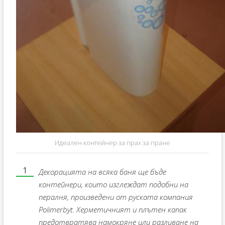
Идеален контейнер за прах за пране
Декорацията на всяка баня ще бъде
контейнери, които изглеждат подобни на
пералня, произведени от руската компания
Polimerbyt. Херметичният и плътен капак
предотвратява намокряне или разливане на