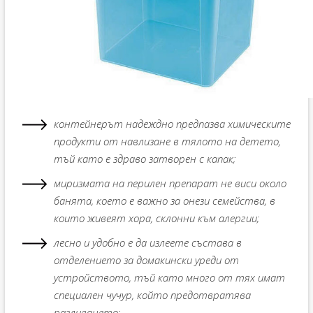
контейнерът надеждно предпазва химическите
продукти от навлизане в тялото на детето,
тъй като е здраво затворен с капак;
миризмата на перилен препарат не виси около
банята, което е важно за онези семейства, в
които живеят хора, склонни към алергии;
лесно и удобно е да излеете състава в
отделението за домакински уреди от
устройството, тъй като много от тях имат
специален чучур, който предотвратява
разливането;