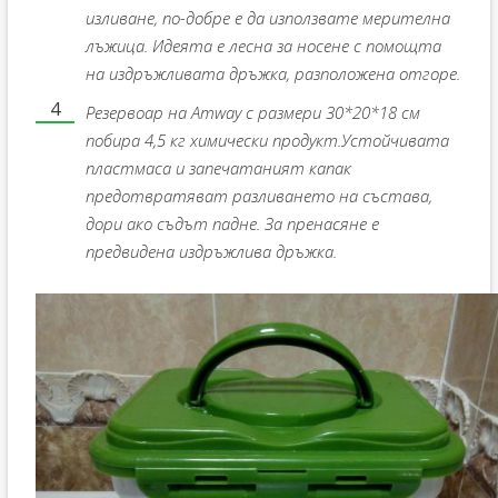
изливане, по-добре е да използвате мерителна
лъжица. Идеята е лесна за носене с помощта
на издръжливата дръжка, разположена отгоре.
Резервоар на Amway с размери 30*20*18 см
побира 4,5 кг химически продукт.Устойчивата
пластмаса и запечатаният капак
предотвратяват разливането на състава,
дори ако съдът падне. За пренасяне е
предвидена издръжлива дръжка.