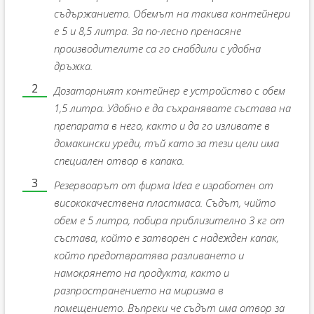
съдържанието. Обемът на такива контейнери
е 5 и 8,5 литра. За по-лесно пренасяне
производителите са го снабдили с удобна
дръжка.
Дозаторният контейнер е устройство с обем
1,5 литра. Удобно е да съхранявате състава на
препарата в него, както и да го изливате в
домакински уреди, тъй като за тези цели има
специален отвор в капака.
Резервоарът от фирма Idea е изработен от
висококачествена пластмаса. Съдът, чийто
обем е 5 литра, побира приблизително 3 кг от
състава, който е затворен с надежден капак,
който предотвратява разливането и
намокрянето на продукта, както и
разпространението на миризма в
помещението. Въпреки че съдът има отвор за