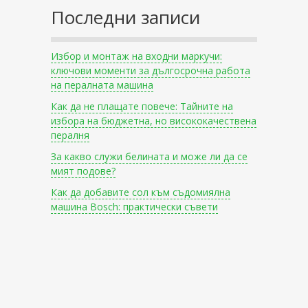
Последни записи
Избор и монтаж на входни маркучи:
ключови моменти за дългосрочна работа
на пералната машина
Как да не плащате повече: Тайните на
избора на бюджетна, но висококачествена
пералня
За какво служи белината и може ли да се
мият подове?
Как да добавите сол към съдомиялна
машина Bosch: практически съвети