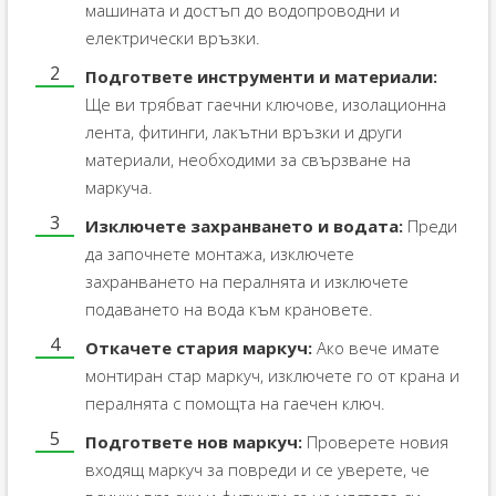
машината и достъп до водопроводни и
електрически връзки.
Подгответе инструменти и материали:
Ще ви трябват гаечни ключове, изолационна
лента, фитинги, лакътни връзки и други
материали, необходими за свързване на
маркуча.
Изключете захранването и водата:
Преди
да започнете монтажа, изключете
захранването на пералнята и изключете
подаването на вода към крановете.
Откачете стария маркуч:
Ако вече имате
монтиран стар маркуч, изключете го от крана и
пералнята с помощта на гаечен ключ.
Подгответе нов маркуч:
Проверете новия
входящ маркуч за повреди и се уверете, че