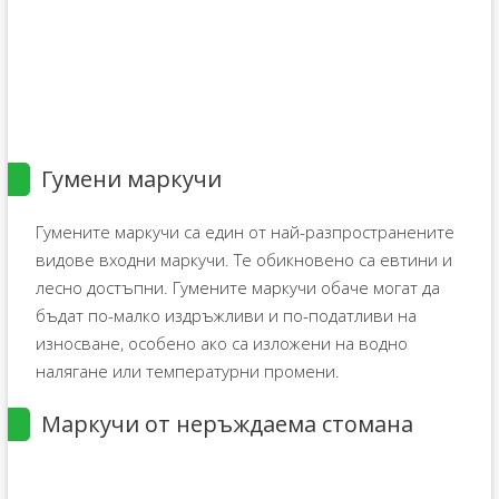
Гумени маркучи
Гумените маркучи са един от най-разпространените
видове входни маркучи. Те обикновено са евтини и
лесно достъпни. Гумените маркучи обаче могат да
бъдат по-малко издръжливи и по-податливи на
износване, особено ако са изложени на водно
налягане или температурни промени.
Маркучи от неръждаема стомана