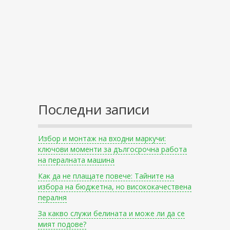
Последни записи
Избор и монтаж на входни маркучи:
ключови моменти за дългосрочна работа
на пералната машина
Как да не плащате повече: Тайните на
избора на бюджетна, но висококачествена
пералня
За какво служи белината и може ли да се
мият подове?