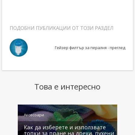
ПОДОБНИ ПУБЛИКАЦИИ ОТ ТОЗИ РАЗДЕЛ
Гейзер филтър за пералня - преглед
Това е интересно
Аксесоари
А
Как да изберете и използвате
топки за пране на дрехи, пухени