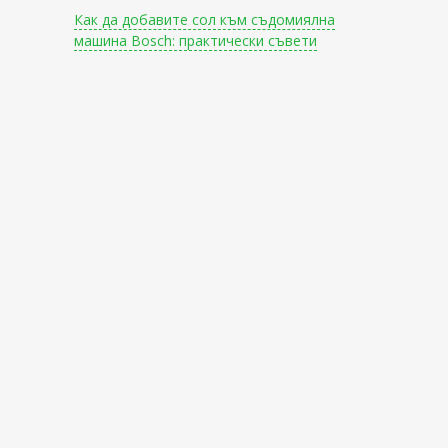
Как да добавите сол към съдомиялна
машина Bosch: практически съвети