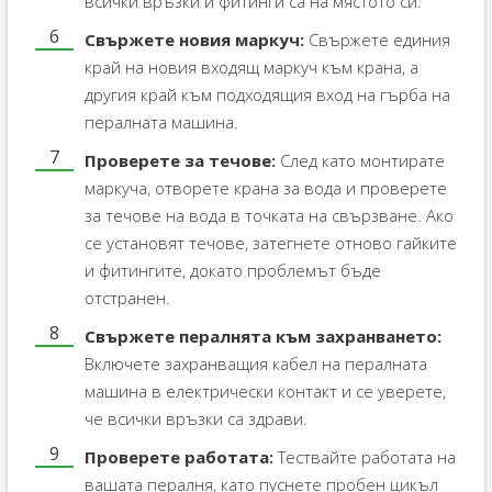
всички връзки и фитинги са на мястото си.
Свържете новия маркуч:
Свържете единия
край на новия входящ маркуч към крана, а
другия край към подходящия вход на гърба на
пералната машина.
Проверете за течове:
След като монтирате
маркуча, отворете крана за вода и проверете
за течове на вода в точката на свързване. Ако
се установят течове, затегнете отново гайките
и фитингите, докато проблемът бъде
отстранен.
Свържете пералнята към захранването:
Включете захранващия кабел на пералната
машина в електрически контакт и се уверете,
че всички връзки са здрави.
Проверете работата:
Тествайте работата на
вашата пералня, като пуснете пробен цикъл