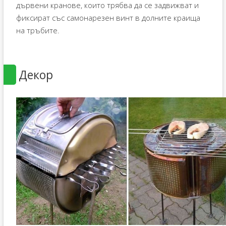
дървени кранове, които трябва да се задвижват и
фиксират със самонарезен винт в долните краища
на тръбите.
Декор