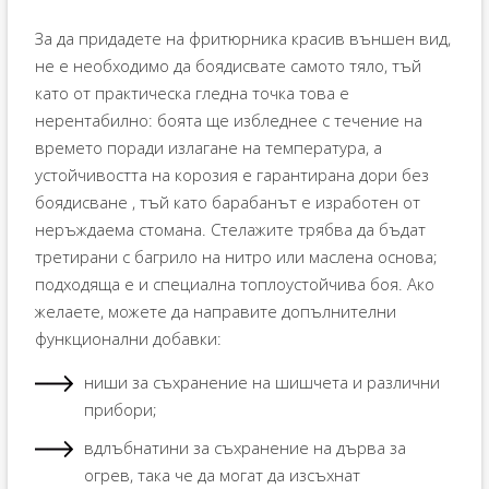
За да придадете на фритюрника красив външен вид,
не е необходимо да боядисвате самото тяло, тъй
като от практическа гледна точка това е
нерентабилно: боята ще избледнее с течение на
времето поради излагане на температура, а
устойчивостта на корозия е гарантирана дори без
боядисване , тъй като барабанът е изработен от
неръждаема стомана. Стелажите трябва да бъдат
третирани с багрило на нитро или маслена основа;
подходяща е и специална топлоустойчива боя. Ако
желаете, можете да направите допълнителни
функционални добавки:
ниши за съхранение на шишчета и различни
прибори;
вдлъбнатини за съхранение на дърва за
огрев, така че да могат да изсъхнат