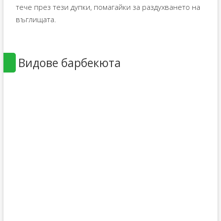
тече през тези дупки, помагайки за раздухването на
въглищата.
Видове барбекюта