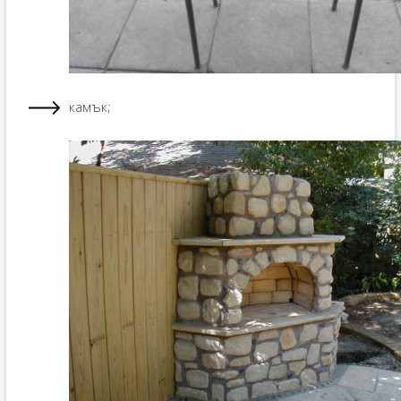
камък;