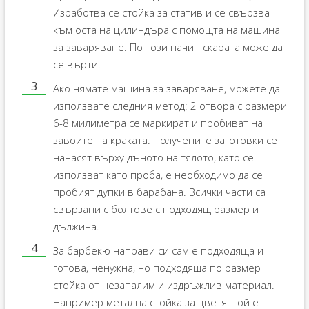
Изработва се стойка за статив и се свързва
към оста на цилиндъра с помощта на машина
за заваряване. По този начин скарата може да
се върти.
Ако нямате машина за заваряване, можете да
използвате следния метод: 2 отвора с размери
6-8 милиметра се маркират и пробиват на
завоите на краката. Получените заготовки се
нанасят върху дъното на тялото, като се
използват като проба, е необходимо да се
пробият дупки в барабана. Всички части са
свързани с болтове с подходящ размер и
дължина.
За барбекю направи си сам е подходяща и
готова, ненужна, но подходяща по размер
стойка от незапалим и издръжлив материал.
Например метална стойка за цветя. Той е