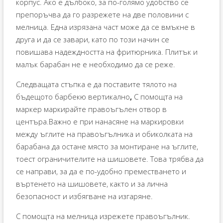
корпус. Ако е дълбоко, за по-голямо удобство се
препоръчва да го разрежете на две половини с
мелница. Една изрязана част може да се вмъкне в
друга и да се завари, като по този начин се
повишава надеждността на фритюрника. Плитък и
малък барабан не е необходимо да се реже.
Следващата стъпка е да поставите тялото на
бъдещото барбекю вертикално
,
С помощта на
маркер маркирайте правоъгълен отвор в
центъра.Важно е при нанасяне на маркировки
между ъглите на правоъгълника и обиколката на
барабана да остане място за монтиране на ъглите,
тоест ограничителите на шишовете. Това трябва да
се направи, за да е по-удобно преместването и
въртенето на шишовете, както и за лична
безопасност и избягване на изгаряне.
С помощта на мелница изрежете правоъгълник.