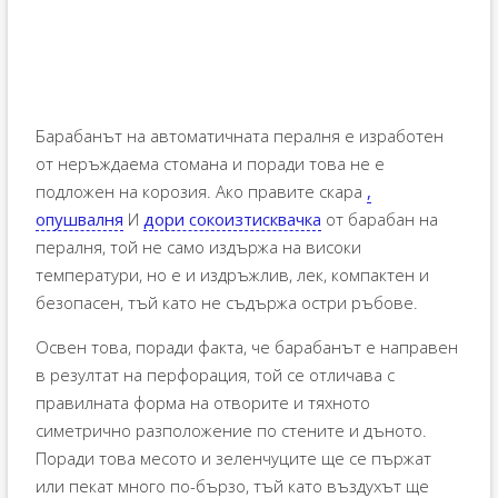
Барабанът на автоматичната пералня е изработен
от неръждаема стомана и поради това не е
подложен на корозия. Ако правите скара
,
опушвалня
И
дори сокоизтисквачка
от барабан на
пералня, той не само издържа на високи
температури, но е и издръжлив, лек, компактен и
безопасен, тъй като не съдържа остри ръбове.
Освен това, поради факта, че барабанът е направен
в резултат на перфорация, той се отличава с
правилната форма на отворите и тяхното
симетрично разположение по стените и дъното.
Поради това месото и зеленчуците ще се пържат
или пекат много по-бързо, тъй като въздухът ще