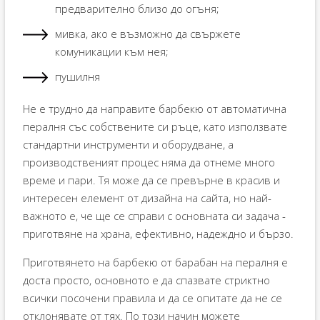
предварително близо до огъня;
мивка, ако е възможно да свържете
комуникации към нея;
пушилня
Не е трудно да направите барбекю от автоматична
пералня със собствените си ръце, като използвате
стандартни инструменти и оборудване, а
производственият процес няма да отнеме много
време и пари. Тя може да се превърне в красив и
интересен елемент от дизайна на сайта, но най-
важното е, че ще се справи с основната си задача -
приготвяне на храна, ефективно, надеждно и бързо.
Приготвянето на барбекю от барабан на пералня е
доста просто, основното е да спазвате стриктно
всички посочени правила и да се опитате да не се
отклонявате от тях. По този начин можете