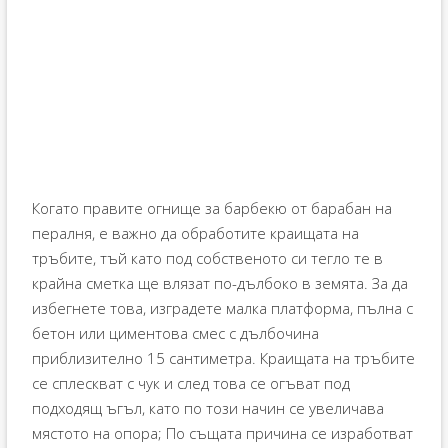
Когато правите огнище за барбекю от барабан на
пералня, е важно да обработите краищата на
тръбите, тъй като под собственото си тегло те в
крайна сметка ще влязат по-дълбоко в земята. За да
избегнете това, изградете малка платформа, пълна с
бетон или циментова смес с дълбочина
приблизително 15 сантиметра. Краищата на тръбите
се сплескват с чук и след това се огъват под
подходящ ъгъл, като по този начин се увеличава
мястото на опора; По същата причина се изработват