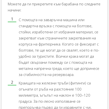
Можете да ги прикрепите към барабана по следните
начини:
С помощта на заваръчна машина или
стандартна връзка с помощта на болтове,
стойки, изработени от избрания материал, се
закрепват към страничните закрепвания на
корпуса на фритюрника. Когато се фиксират с
болтове, те ще могат да се свалят, което е по-
удобно за туристите. Всички крака могат да
бъдат свързани помежду си с помощта на
метална напречна греда, което ще допринесе
за стабилността на резервоара.
Краищата на железни тръби (фитинги) са
огънати от ръба на разстояние 100
милиметра, ъгълът на наклон е 100–120
градуса. За по-лесно използване се
препоръчва първо да ги изравните с чук.