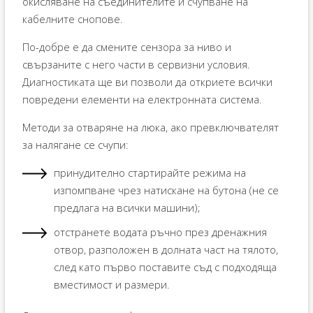
окисляване на съединителите и счупване на
кабелните снопове.
По-добре е да смените сензора за ниво и
свързаните с него части в сервизни условия.
Диагностиката ще ви позволи да откриете всички
повредени елементи на електронната система.
Методи за отваряне на люка, ако превключвателят
за налягане се счупи:
принудително стартирайте режима на
изпомпване чрез натискане на бутона (не се
предлага на всички машини);
отстранете водата ръчно през дренажния
отвор, разположен в долната част на тялото,
след като първо поставите съд с подходяща
вместимост и размери.