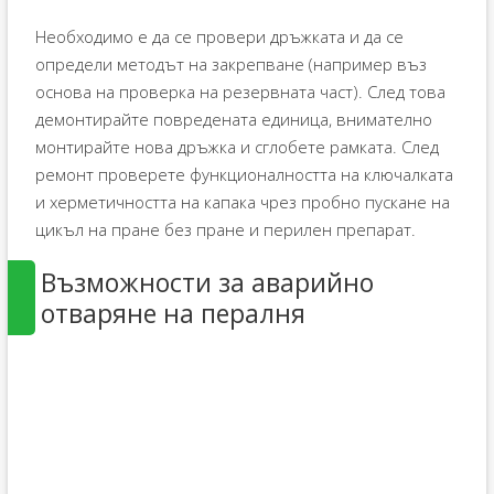
Необходимо е да се провери дръжката и да се
определи методът на закрепване (например въз
основа на проверка на резервната част). След това
демонтирайте повредената единица, внимателно
монтирайте нова дръжка и сглобете рамката. След
ремонт проверете функционалността на ключалката
и херметичността на капака чрез пробно пускане на
цикъл на пране без пране и перилен препарат.
Възможности за аварийно
отваряне на пералня