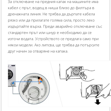
За отключване на предния капак на машините има
кабел с прът, водещ в ниша близо до филтъра в
дренажната линия. Не трябва да дърпате кабела
рязко или да прилагате голяма сила, просто леко
издърпайте върха. Преди аварийно отключване със
стандартен прът или шнур е необходимо да се
източи водата. Устройството се предлага само при
някои модели. Ако липсва, ще трябва да потърсите
друг начин за отваряне на капака.