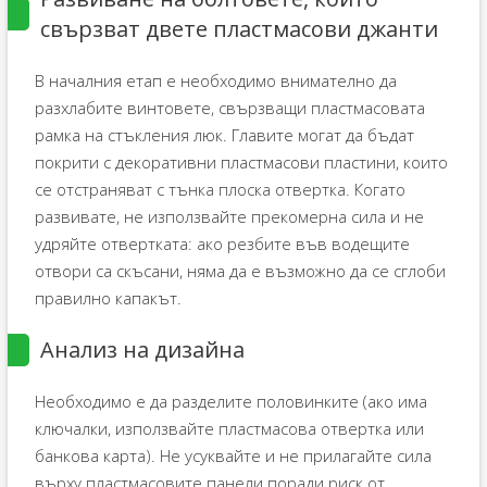
свързват двете пластмасови джанти
В началния етап е необходимо внимателно да
разхлабите винтовете, свързващи пластмасовата
рамка на стъкления люк. Главите могат да бъдат
покрити с декоративни пластмасови пластини, които
се отстраняват с тънка плоска отвертка. Когато
развивате, не използвайте прекомерна сила и не
удряйте отвертката: ако резбите във водещите
отвори са скъсани, няма да е възможно да се сглоби
правилно капакът.
Анализ на дизайна
Необходимо е да разделите половинките (ако има
ключалки, използвайте пластмасова отвертка или
банкова карта). Не усуквайте и не прилагайте сила
върху пластмасовите панели поради риск от