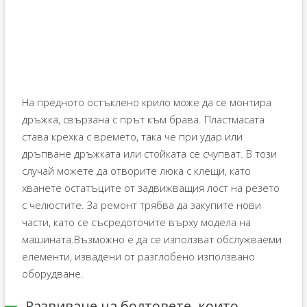
На предното остъклено крило може да се монтира
дръжка, свързана с прът към брава. Пластмасата
става крехка с времето, така че при удар или
дръпване дръжката или стойката се счупват. В този
случай можете да отворите люка с клещи, като
хванете остатъците от задвижващия лост на резето
с челюстите. За ремонт трябва да закупите нови
части, като се съсредоточите върху модела на
машината.Възможно е да се използват обслужваеми
елементи, извадени от разглобено използвано
оборудване.
Развиване на болтовете, които