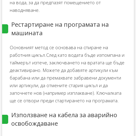
на вода, за да предпазят помещението от
наводняване.
Рестартиране на програмата на
машината
Основният метод се основава на спиране на
работния цикъл.След като водата бъде изпомпана и
таймерът изтече, заключването на вратата ще бъде
деактивирано. Можете да добавяте артикули към
барабана или да премахвате забравени документи
или артикули, да отмените стария цикъл и да
започнете нов (например изплакване). Ключалката
ще се отвори преди стартирането на програмата.
Използване на кабела за аварийно
освобождаване