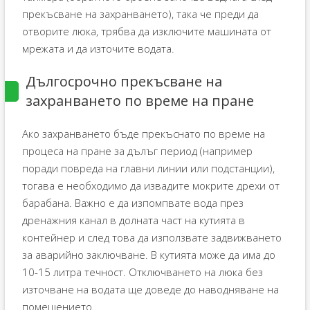
прекъсване на захранването), така че преди да
отворите люка, трябва да изключите машината от
мрежата и да източите водата.
Дългосрочно прекъсване на
захранването по време на пране
Ако захранването бъде прекъснато по време на
процеса на пране за дълъг период (например
поради повреда на главни линии или подстанции),
тогава е необходимо да извадите мокрите дрехи от
барабана. Важно е да изпомпвате вода през
дренажния канал в долната част на кутията в
контейнер и след това да използвате задвижването
за аварийно заключване. В кутията може да има до
10-15 литра течност. Отключването на люка без
източване на водата ще доведе до наводняване на
помещението.