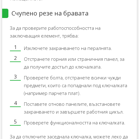
Счупено резе на бравата
За да проверите работоспособността на
заключващия елемент, трябва:
Изключете захранването на пералнята.
Отстранете горния или страничния панел, за
да получите достъп до ключалката.
Проверете болта, отстранете всички чужди
предмети, които са попаднали под ключалката
(например парчета плат).
Поставете отново панелите, възстановете
захранването и завършете работния цикъл.
Проверете функционалността на ключалката.
За да отключите заседнала ключалка, можете леко да