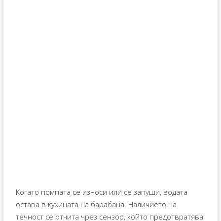
Когато помпата се износи или се запуши, водата
остава в кухината на барабана. Наличието на
течност се отчита чрез сензор, който предотвратява