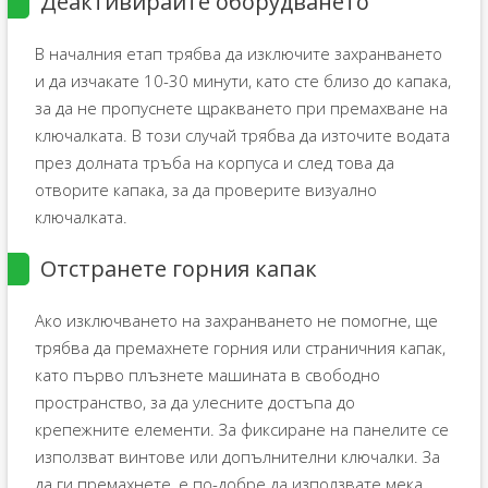
Деактивирайте оборудването
В началния етап трябва да изключите захранването
и да изчакате 10-30 минути, като сте близо до капака,
за да не пропуснете щракването при премахване на
ключалката. В този случай трябва да източите водата
през долната тръба на корпуса и след това да
отворите капака, за да проверите визуално
ключалката.
Отстранете горния капак
Ако изключването на захранването не помогне, ще
трябва да премахнете горния или страничния капак,
като първо плъзнете машината в свободно
пространство, за да улесните достъпа до
крепежните елементи. За фиксиране на панелите се
използват винтове или допълнителни ключалки. За
да ги премахнете, е по-добре да използвате мека