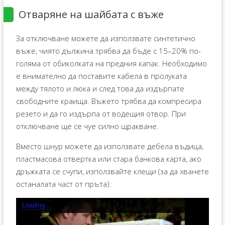
Отваряне на шайбата с въже
За отключване можете да използвате синтетично
въже, чиято дължина трябва да бъде с 15–20% по-
голяма от обиколката на предния капак. Необходимо
е внимателно да поставите кабела в пролуката
между тялото и люка и след това да издърпате
свободните краища. Въжето трябва да компресира
резето и да го издърпа от водещия отвор. При
отключване ще се чуе силно щракване.
Вместо шнур можете да използвате дебела въдица,
пластмасова отвертка или стара банкова карта, ако
дръжката се счупи, използвайте клещи (за да хванете
останалата част от пръта).
Loading...