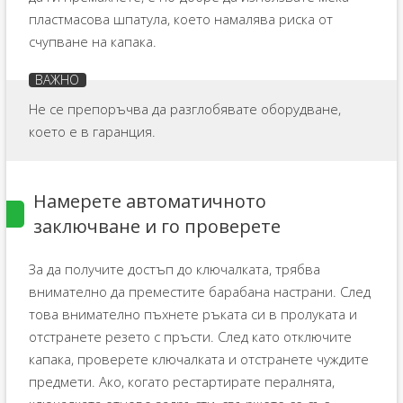
пластмасова шпатула, което намалява риска от
счупване на капака.
Не се препоръчва да разглобявате оборудване,
което е в гаранция.
Намерете автоматичното
заключване и го проверете
За да получите достъп до ключалката, трябва
внимателно да преместите барабана настрани. След
това внимателно пъхнете ръката си в пролуката и
отстранете резето с пръсти. След като отключите
капака, проверете ключалката и отстранете чуждите
предмети. Ако, когато рестартирате пералнята,