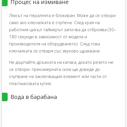
Процес на измиване
Люкът на пералнята е блокиран. Може да се отвори
само ако ключалката е счупена. След края на
работния цикъл таймерът започва да отброява (30–
180 секунди в зависимост от модела и
производителя на оборудването). След това
ключалката се отваря със звуково щракване.
Не дърпайте дръжката на капака, докато резето не
се отвори: прекомерната сила ще доведе до
счупване на заключващия елемент или части от
пластмасовата кутия.
Вода в барабана