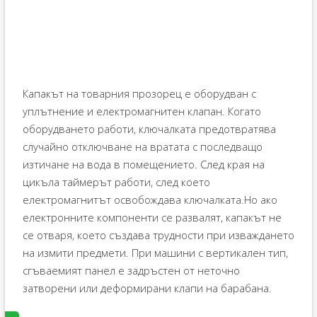
Капакът на товарния прозорец е оборудван с
уплътнение и електромагнитен клапан. Когато
оборудването работи, ключалката предотвратява
случайно отключване на вратата с последващо
изтичане на вода в помещението. След края на
цикъла таймерът работи, след което
електромагнитът освобождава ключалката.Но ако
електронните компоненти се развалят, капакът не
се отваря, което създава трудности при изваждането
на измити предмети. При машини с вертикален тип,
сгъваемият панел е задръстен от неточно
затворени или деформирани клапи на барабана.