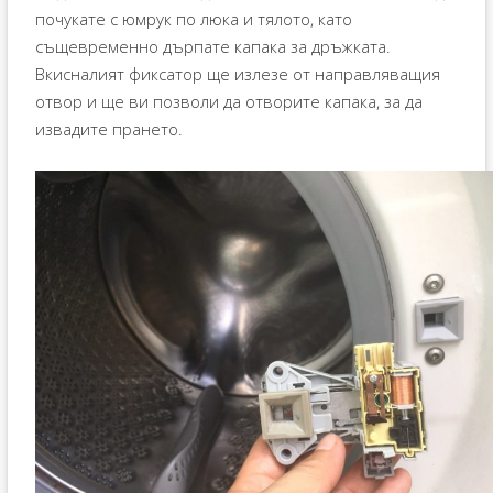
почукате с юмрук по люка и тялото, като
същевременно дърпате капака за дръжката.
Вкисналият фиксатор ще излезе от направляващия
отвор и ще ви позволи да отворите капака, за да
извадите прането.