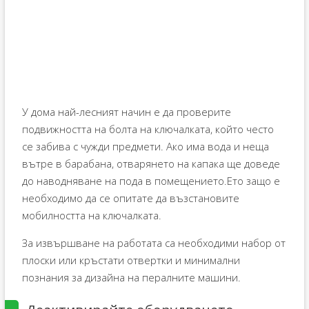
У дома най-лесният начин е да проверите
подвижността на болта на ключалката, който често
се забива с чужди предмети. Ако има вода и неща
вътре в барабана, отварянето на капака ще доведе
до наводняване на пода в помещението.Ето защо е
необходимо да се опитате да възстановите
мобилността на ключалката.
За извършване на работата са необходими набор от
плоски или кръстати отвертки и минимални
познания за дизайна на пералните машини.