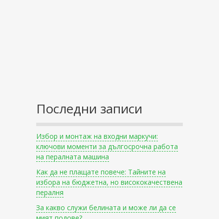
Последни записи
Избор и монтаж на входни маркучи:
ключови моменти за дългосрочна работа
на пералната машина
Как да не плащате повече: Тайните на
избора на бюджетна, но висококачествена
пералня
За какво служи белината и може ли да се
мият подове?