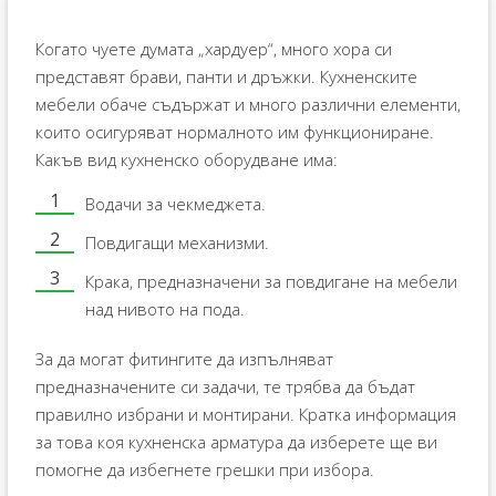
Когато чуете думата „хардуер“, много хора си
представят брави, панти и дръжки. Кухненските
мебели обаче съдържат и много различни елементи,
които осигуряват нормалното им функциониране.
Какъв вид кухненско оборудване има:
Водачи за чекмеджета.
Повдигащи механизми.
Крака, предназначени за повдигане на мебели
над нивото на пода.
За да могат фитингите да изпълняват
предназначените си задачи, те трябва да бъдат
правилно избрани и монтирани. Кратка информация
за това коя кухненска арматура да изберете ще ви
помогне да избегнете грешки при избора.