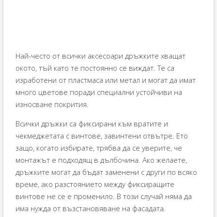
Най-често от всички аксесоари дръжките хващат
окото, тъй като те постоянно се виждат. Те са
изработени от пластмаса или метал и могат да имат
много цветове поради специални устойчиви на
износване покрития.
Всички дръжки са фиксирани към вратите и
чекмеджетата с винтове, завинтени отвътре. Ето
защо, когато избирате, трябва да се уверите, че
монтажът е подходящ в дълбочина. Ако желаете,
дръжките могат да бъдат заменени с други по всяко
време, ако разстоянието между фиксиращите
винтове не се е променило. В този случай няма да
има нужда от възстановяване на фасадата.