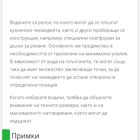
Водачите са релси, по които могат да се плъзгат
кухненски чекмеджета, както и други прибиращи се
конструкции, например специални платформи за
дъски за рязане. Основното им предимство е
необходимостта от прилагане на минимални усилия.
В зависимост от вида на плъзгачите, те могат също
така да имат множество заключващи точки, за да
позволят на чекмеджето да остане отворено в
определена позиция.
Когато избирате водачи, трябва да обърнете
внимание на техните размери, както и на
максималното натоварване, което могат да
издържат.
Примки