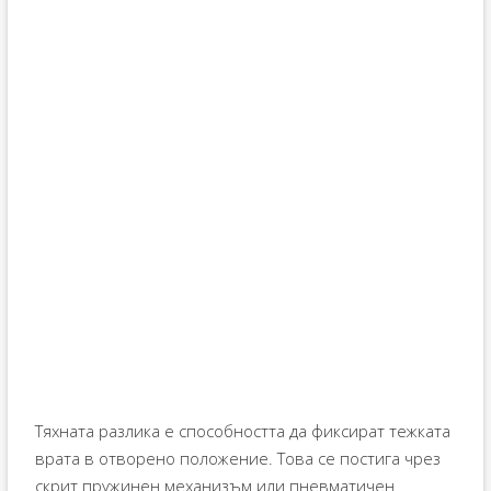
Тяхната разлика е способността да фиксират тежката
врата в отворено положение. Това се постига чрез
скрит пружинен механизъм или пневматичен