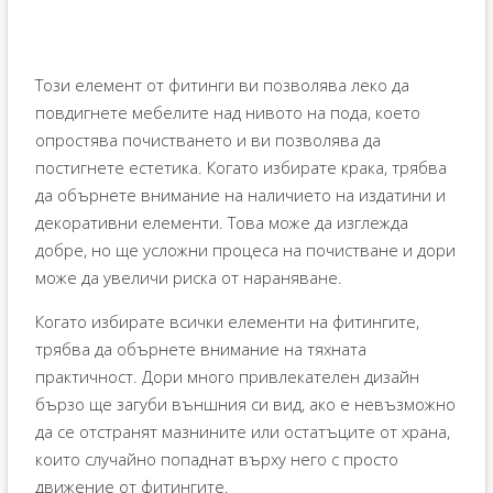
Този елемент от фитинги ви позволява леко да
повдигнете мебелите над нивото на пода, което
опростява почистването и ви позволява да
постигнете естетика. Когато избирате крака, трябва
да обърнете внимание на наличието на издатини и
декоративни елементи. Това може да изглежда
добре, но ще усложни процеса на почистване и дори
може да увеличи риска от нараняване.
Когато избирате всички елементи на фитингите,
трябва да обърнете внимание на тяхната
практичност. Дори много привлекателен дизайн
бързо ще загуби външния си вид, ако е невъзможно
да се отстранят мазнините или остатъците от храна,
които случайно попаднат върху него с просто
движение от фитингите.