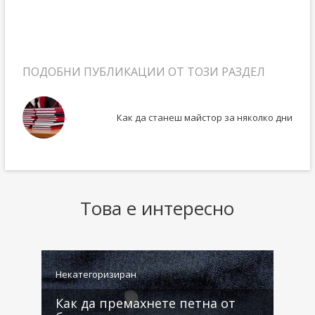
ПОДОБНИ ПУБЛИКАЦИИ ОТ ТОЗИ РАЗДЕЛ
хите
Как да станеш майстор за няколко дни
Това е интересно
Некатегоризиран
Н
Как да премахнете петна от