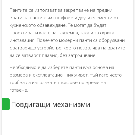
Пантите се използват за закрепване на предни
врати на панти към шкафове и други елементи от
кухненското обзавеждане. Те могат да бъдат
проектирани както за надземна, така и за скрита
инсталация. Повечето модерни панти са оборудвани
с затварящо устройство, което позволява на вратите
да се затварят плавно, без затръшване.
Необходимо е да изберете панти въз основа на
размера и експлоатационния живот, тъй като често
трябва да използвате шкафове по време на
готвене.
Повдигащи механизми