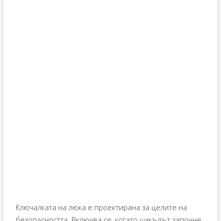
Ключалката на люка е проектирана за целите на
безопасността. Включва се, когато цикълът започне