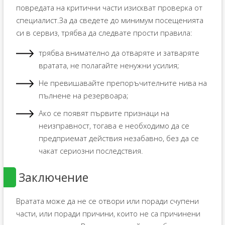
повредата на критични части изискват проверка от
специалист.За да сведете до минимум посещенията
си в сервиз, трябва да следвате прости правила:
трябва внимателно да отваряте и затваряте
вратата, не полагайте ненужни усилия;
Не превишавайте препоръчителните нива на
пълнене на резервоара;
Ако се появят първите признаци на
неизправност, тогава е необходимо да се
предприемат действия незабавно, без да се
чакат сериозни последствия.
Заключение
Вратата може да не се отвори или поради счупени
части, или поради причини, които не са причинени