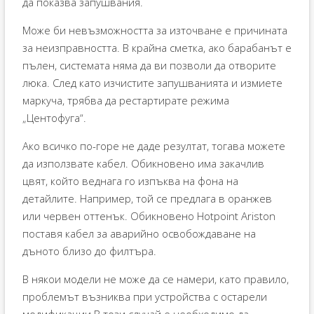
да показва запушвания.
Може би невъзможността за източване е причината
за неизправността. В крайна сметка, ако барабанът е
пълен, системата няма да ви позволи да отворите
люка. След като изчистите запушванията и измиете
маркуча, трябва да рестартирате режима
„Центофуга“.
Ако всичко по-горе не даде резултат, тогава можете
да използвате кабел. Обикновено има закачлив
цвят, който веднага го изпъква на фона на
детайлите. Например, той се предлага в оранжев
или червен оттенък. Обикновено Hotpoint Ariston
поставя кабел за аварийно освобождаване на
дъното близо до филтъра.
В някои модели не може да се намери, като правило,
проблемът възниква при устройства с остарели
модификации.В този случай е необходимо да