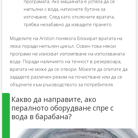
програмата. Ако машината е успяла да се
напълни с вода, натиснете бутона за
източване. След като отключите вратата,
трябва незабавно да извадите прането.
Моделите на Ariston понякога блокират вратата на
люка поради непълен цикъл. Освен това някои
програми не изискват изпомпване на използваната
вода. Поради наличието на течност в резервоара,
вратата не може да се отвори. Можете да опитате да
зададете различен режим на почистване или да се
обърнете към ръководството за потребителя.
Какво да направите, ако
пералното оборудване спре с
вода в барабана?