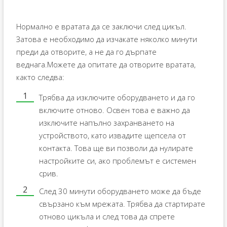
Нормално е вратата да се заключи след цикъл.
Затова е необходимо да изчакате няколко минути
преди да отворите, а не да го дърпате
веднага.Можете да опитате да отворите вратата,
както следва:
Трябва да изключите оборудването и да го
включите отново. Освен това е важно да
изключите напълно захранването на
устройството, като извадите щепсела от
контакта. Това ще ви позволи да нулирате
настройките си, ако проблемът е системен
срив.
След 30 минути оборудването може да бъде
свързано към мрежата. Трябва да стартирате
отново цикъла и след това да спрете