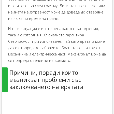
и се изключва след края му. Липсата на ключалка или
нейната неизправност може да доведе до отваряне
на люка по време на пране.
И тази ситуация е изпълнена както с наводнения,
така и с изгаряния. Ключалката гарантира
безопасност при използване, тъй като вратата може
да се отвори, ако забравите. Бравата се състои от
механична и електрическа част. Механизмът може да
се повреди с течение на времето.
Причини, поради които
възникват проблеми със
заключването на вратата