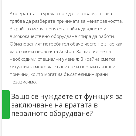
Ако вратата на уреда спре да се отваря, тогава
трябва да разберете причината за неизправността.
В крайна сметка понякога най-надеждното и
висококачествено оборудване спира да работи.
Обикновеният потребител обаче често не знае как
да отключи пералнята Ariston. За щастие не са
необходими специални умения; В крайна сметка
ситуацията може да възникне и поради външни
причини, които могат да бъдат елиминирани
независимо.
Защо се нуждаете от функция за
заключване на вратата в
пералното оборудване?