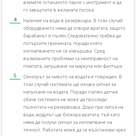
вземете останалото парче с инструмент и да
го завъртите в желаната посока.
Наличие на вода в резервоара. В този случай
оборудването няма да отвори вратата, защото
барабанът е пълен.Следователно трябва да
потърсите причината, поради която
изпомпването не се извършва. Сред
възможните проблеми са неизправност на
помпата, запушване на маркуча или филтъра.
Сензорът за нивото на водата е повреден. В
този случай системата ще изчака сигнал за
напускане на водата. Поради счупен датчик
обаче системата не може да проследи
пълнотата на резервоара. Дори при липса на
вода, модулът ще блокира вратата, тъй като
няма да получи сигнал за изпомпване на
течност. Работата може да се възстанови чрез