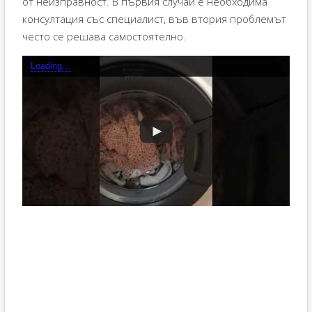
от неизправност. В първия случай е необходима
консултация със специалист, във втория проблемът
често се решава самостоятелно.
Loading...