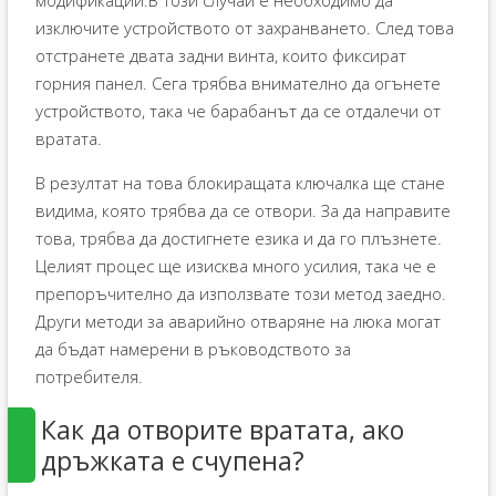
изключите устройството от захранването. След това
отстранете двата задни винта, които фиксират
горния панел. Сега трябва внимателно да огънете
устройството, така че барабанът да се отдалечи от
вратата.
В резултат на това блокиращата ключалка ще стане
видима, която трябва да се отвори. За да направите
това, трябва да достигнете езика и да го плъзнете.
Целият процес ще изисква много усилия, така че е
препоръчително да използвате този метод заедно.
Други методи за аварийно отваряне на люка могат
да бъдат намерени в ръководството за
потребителя.
Как да отворите вратата, ако
дръжката е счупена?