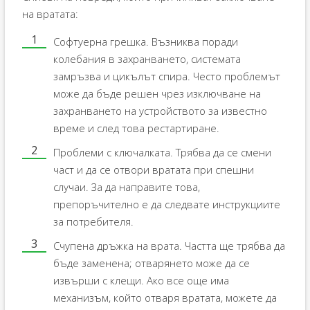
на вратата:
Софтуерна грешка. Възниква поради
колебания в захранването, системата
замръзва и цикълът спира. Често проблемът
може да бъде решен чрез изключване на
захранването на устройството за известно
време и след това рестартиране.
Проблеми с ключалката. Трябва да се смени
част и да се отвори вратата при спешни
случаи. За да направите това,
препоръчително е да следвате инструкциите
за потребителя.
Счупена дръжка на врата. Частта ще трябва да
бъде заменена; отварянето може да се
извърши с клещи. Ако все още има
механизъм, който отваря вратата, можете да