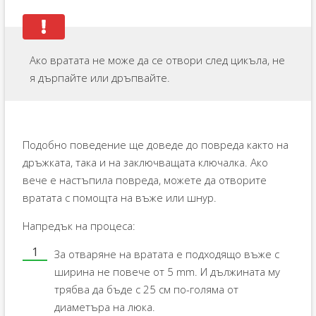
Ако вратата не може да се отвори след цикъла, не
я дърпайте или дръпвайте.
Подобно поведение ще доведе до повреда както на
дръжката, така и на заключващата ключалка. Ако
вече е настъпила повреда, можете да отворите
вратата с помощта на въже или шнур.
Напредък на процеса:
За отваряне на вратата е подходящо въже с
ширина не повече от 5 mm. И дължината му
трябва да бъде с 25 см по-голяма от
диаметъра на люка.