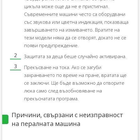
цикъла може още да не е пристигнал.
Съвременните машини често са оборудвани
със звукова или цветна индикация, показваща
завършването на измиването. Вратите на
тези модели няма да се отворят, докато не се
появи предупреждение.
Защитата за деца беше случайно активирана.
Прекъсване на тока. Ако се загуби
захранването по време на пране, вратата ще
се заключи. Ще бъде възможно да отворите
люка само след възобновяване на
прекъснатата програма.
Причини, свързани с неизправност
на пералната машина