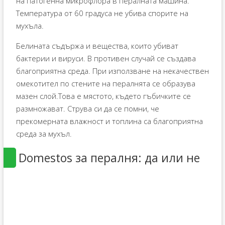
на патогенна микрофлора в пералната машина.
Температура от 60 градуса не убива спорите на
мухъла.
Белината съдържа и вещества, които убиват
бактерии и вируси. В противен случай се създава
благоприятна среда. При използване на некачествен
омекотител по стените на пералнята се образува
мазен слой.Това е мястото, където гъбичките се
размножават. Струва си да се помни, че
прекомерната влажност и топлина са благоприятна
среда за мухъл.
Domestos за пералня: да или не