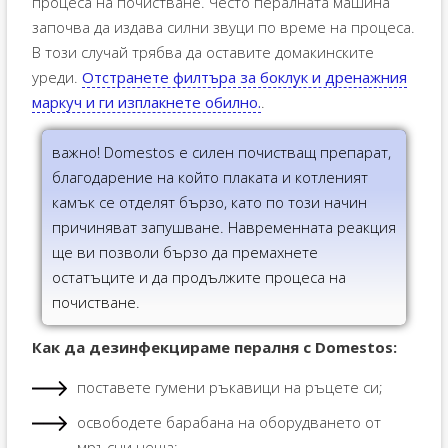
процеса на почистване. Често пералната машина
започва да издава силни звуци по време на процеса.
В този случай трябва да оставите домакинските
уреди.
Отстранете филтъра за боклук и дренажния
маркуч и ги изплакнете обилно.
.
важно! Domestos е силен почистващ препарат,
благодарение на който плаката и котленият
камък се отделят бързо, като по този начин
причиняват запушване. Навременната реакция
ще ви позволи бързо да премахнете
остатъците и да продължите процеса на
почистване.
Как да дезинфекцираме пералня с Domestos:
поставете гумени ръкавици на ръцете си;
освободете барабана на оборудването от
мръсни неща;