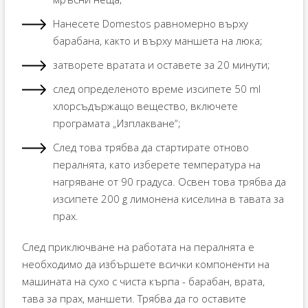
Нанесете Domestos равномерно върху
барабана, както и върху маншета на люка;
затворете вратата и оставете за 20 минути;
след определеното време изсипете 50 ml
хлорсъдържащо вещество, включете
програмата „Изплакване“;
След това трябва да стартирате отново
пералнята, като изберете температура на
нагряване от 90 градуса. Освен това трябва да
изсипете 200 g лимонена киселина в тавата за
прах.
След приключване на работата на пералнята е
необходимо да избършете всички компоненти на
машината на сухо с чиста кърпа - барабан, врата,
тава за прах, маншети. Трябва да го оставите