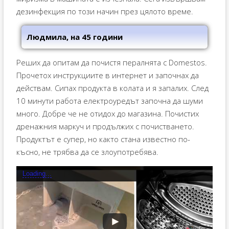
дезинфекция по този начин през цялото време.
Людмила, на 45 години
Реших да опитам да почистя пералнята с Domestos.
Прочетох инструкциите в интернет и започнах да
действам. Сипах продукта в колата и я запалих. След
10 минути работа електроуредът започна да шуми
много. Добре че не отидох до магазина. Почистих
дренажния маркуч и продължих с почистването.
Продуктът е супер, но както стана известно по-
късно, не трябва да се злоупотребява.
Loading...