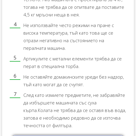
тогава не трябва да се опитвате да поставите
4,5 кг мръсни неща в нея.
Не използвайте често режими на пране с
висока температура, тъй като това ще се
отрази негативно на състоянието на
пералната машина.
Артикулите с метални елементи трябва да се
перат в специална торба.
Не оставяйте домакинските уреди без надзор,
тъй като могат да се счупят.
След като измиете предметите, не забравяйте
да избършете машината със суха
кърпа.Колата не трябва да се оставя във вода,
затова е необходимо редовно да се източва
течността от филтъра.