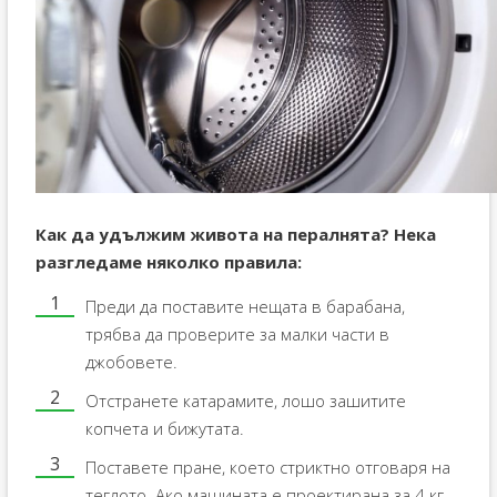
Как да удължим живота на пералнята? Нека
разгледаме няколко правила:
Преди да поставите нещата в барабана,
трябва да проверите за малки части в
джобовете.
Отстранете катарамите, лошо зашитите
копчета и бижутата.
Поставете пране, което стриктно отговаря на
теглото. Ако машината е проектирана за 4 кг,