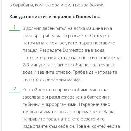
в барабана, компактора и филтъра за боклук.
Как да почистите пералня с Domestos:
В долния десен ъгъл на всяка машина има
филтър. Трябва да го развиете. Отцедете
натрупаната течност, като първо поставите
парцал. Разредете Domestos във вода.
Потопете развитата дюза в него и оставете за
2-3 минути. Изплакнете обилно под течаща
вода и завийте отново. Трябва да направите
същото с дренажния маркуч.
Контейнерът за прах е любимо място за
заселване и размножаване на бактерии и
гъбични микроорганизми. Първоначално
трябва внимателно да го премахнете. За да
направите това, натиснете резето и го
издърпайте към себе си. Това е, контейнер за