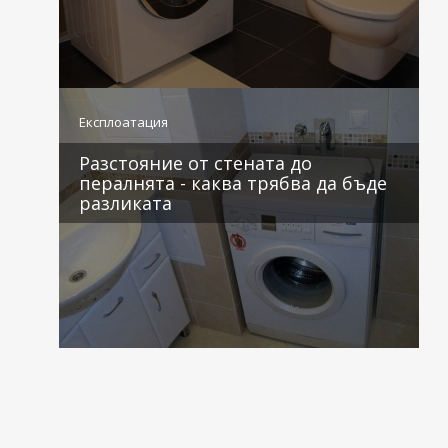
1 коментар
Експлоатация
Разстояние от стената до
пералнята - каква трябва да бъде
разликата
1 коментар