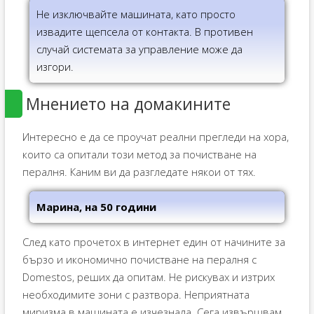
Не изключвайте машината, като просто
извадите щепсела от контакта. В противен
случай системата за управление може да
изгори.
Мнението на домакините
Интересно е да се проучат реални прегледи на хора,
които са опитали този метод за почистване на
пералня. Каним ви да разгледате някои от тях.
Марина, на 50 години
След като прочетох в интернет един от начините за
бързо и икономично почистване на пералня с
Domestos, реших да опитам. Не рискувах и изтрих
необходимите зони с разтвора. Неприятната
миризма в машината е изчезнала. Сега извършвам