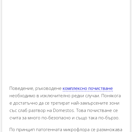
Поведение, ръководене
комплексно почистване
необходимо в изключително редки случаи. Понякога
е достатъчно да се третират най-замърсените зони
със слаб разтвор на Domestos. Това почистване се
счита за много по-безопасно и също така по-бързо.
По принцип патогенната микрофлора се размножава