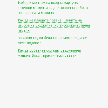
Избор и монтаж на входни маркучи:
ключови моменти за дългосрочна работа
на пералната машина
Как да не плащате повече: Тайните на
избора на бюджетна, но висококачествена
пералня
За какво служи белината и може ли да се
мият подове?
Как да добавите сол към съдомиялна
машина Bosch: практически съвети