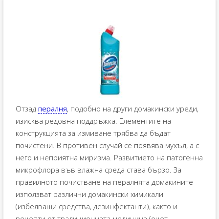
Отзад
пералня
, подобно на други домакински уреди,
изисква редовна поддръжка. Елементите на
конструкцията за измиване трябва да бъдат
почистени. В противен случай се появява мухъл, а с
него и неприятна миризма. Развитието на патогенна
микрофлора във влажна среда става бързо. За
правилното почистване на пералнята домакините
използват различни домакински химикали
(избелващи средства, дезинфектанти), както и
рецепти от традиционната медицина (оцет,