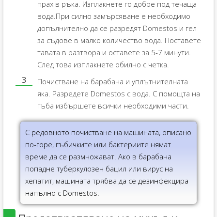
прах в ръка. Изплакнете го добре под течаща
вода.При силно замърсяване е необходимо
допълнително да се разредят Domestos и гел
за съдове в малко количество вода. Поставете
тавата в разтвора и оставете за 5-7 минути.
След това изплакнете обилно с четка.
Почистване на барабана и уплътнителната
яка. Разредете Domestos с вода. С помощта на
гъба избършете всички необходими части.
С редовното почистване на машината, описано
по-горе, гъбичките или бактериите нямат
време да се размножават. Ако в барабана
попадне туберкулозен бацил или вирус на
хепатит, машината трябва да се дезинфекцира
напълно с Domestos.