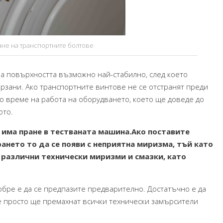
не на транспортните болтове
на повърхността възможно най-стабилно, след което
рзани. Ако транспортните винтове не се отстранят преди
о време на работа на оборудването, което ще доведе до
ото.
 има пране в тестваната машина.Ако поставите
рането то да се появи с неприятна миризма, тъй като
различни технически миризми и смазки, като
добре е да се предпазите предварително. Достатъчно е да
Те просто ще премахнат всички технически замърсители