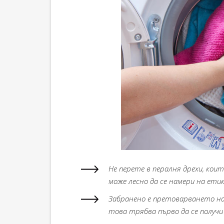
Не перете в пералня дрехи, кои
може лесно да се намери на ет
Забранено е претоварването на
това трябва първо да се получи 