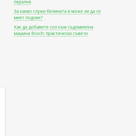
пералня
За какво служи белината и може ли да се
мият подове?
Как да добавите сол към съдомиялна
машина Bosch: практически съвети