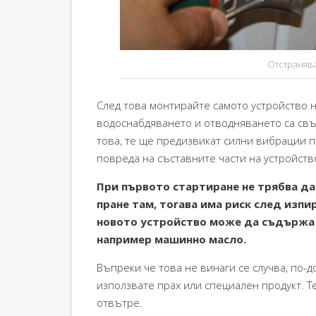
Отстранява
След това монтирайте самото устройство 
водоснабдяването и отводняването са свъ
това, те ще предизвикат силни вибрации п
повреда на съставните части на устройств
При първото стартиране не трябва да
пране там, тогава има риск след изпи
новото устройство може да съдържа 
например машинно масло.
Въпреки че това не винаги се случва, по-
използвате прах или специален продукт. 
отвътре.