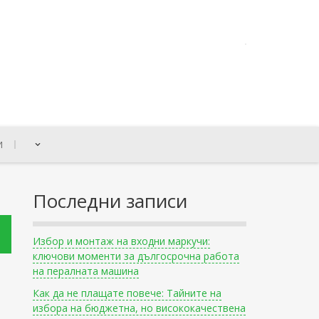
И
Последни записи
Избор и монтаж на входни маркучи:
ключови моменти за дългосрочна работа
на пералната машина
Как да не плащате повече: Тайните на
избора на бюджетна, но висококачествена