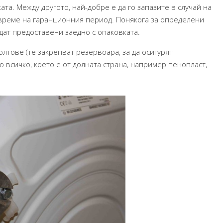
та. Между другото, най-добре е да го запазите в случай на
време на гаранционния период. Понякога за определени
дат предоставени заедно с опаковката.
лтове (те закрепват резервоара, за да осигурят
 всичко, което е от долната страна, например пенопласт,