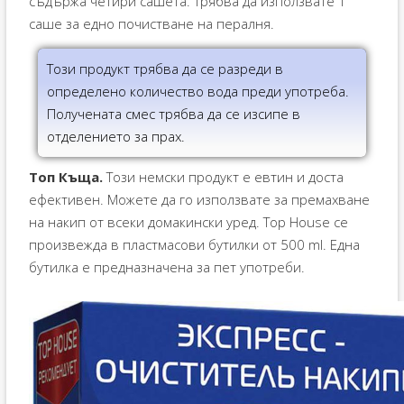
съдържа четири сашета. Трябва да използвате 1
саше за едно почистване на пералня.
Този продукт трябва да се разреди в
определено количество вода преди употреба.
Получената смес трябва да се изсипе в
отделението за прах.
Топ Къща.
Този немски продукт е евтин и доста
ефективен. Можете да го използвате за премахване
на накип от всеки домакински уред. Top House се
произвежда в пластмасови бутилки от 500 ml. Една
бутилка е предназначена за пет употреби.