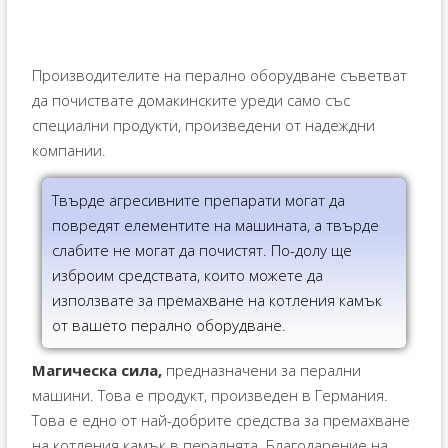
Производителите на перално оборудване съветват
да почиствате домакинските уреди само със
специални продукти, произведени от надеждни
компании.
Твърде агресивните препарати могат да
повредят елементите на машината, а твърде
слабите не могат да почистят. По-долу ще
изброим средствата, които можете да
използвате за премахване на котления камък
от вашето перално оборудване.
Магическа сила,
предназначени за перални
машини. Това е продукт, произведен в Германия.
Това е едно от най-добрите средства за премахване
на котления камък в пералнята. Благодарение на