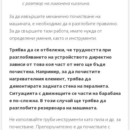
с разтвор на лимонена киселина.
За да извършите механично почистване на
машината, е необходимо да я разглобите правилно.
За да свършите тази работа, имате нужда от
определени умения, както и инструменти.
Трябва да се отбележи, че трудността при
разглобяването на устройството директно
зависи от това коя част от него ще бъде
почистена. Например, за да почистите
нагревателния елемент, трябва да
демонтирате задната стена на пералнята.
Ситуацията с движещите се части на барабана
е по-сложна. В този случай ще трябва да
разглобите резервоара на машината.
Не използвайте груби инструменти като пила и др. за
почистване. Препоръчително е да почиствате с