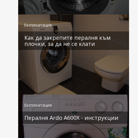
2 коментара
Експлоатация
Как да закрепите пералня към
плочки, за да не се клати
1 коментар
Експлоатация
Пералня Ardo A600X - инструкции