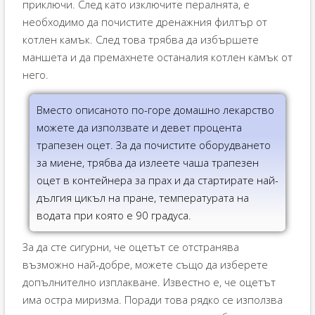
приключи. След като изключите пералнята, е
необходимо да почистите дренажния филтър от
котлен камък. След това трябва да избършете
маншета и да премахнете останалия котлен камък от
него.
Вместо описаното по-горе домашно лекарство
можете да използвате и девет процента
трапезен оцет. За да почистите оборудването
за миене, трябва да излеете чаша трапезен
оцет в контейнера за прах и да стартирате най-
дългия цикъл на пране, температурата на
водата при която е 90 градуса.
За да сте сигурни, че оцетът се отстранява
възможно най-добре, можете също да изберете
допълнително изплакване. Известно е, че оцетът
има остра миризма. Поради това рядко се използва