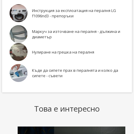
Инструкция за експлоатация на пералня LG
f1096nd3 - препоръки
Маркуч за източване на пералня - дължина и
диаметър
Нулиране на грешка на пералня
Къде да сипете прах в пералнята и колко да
сипете - съвети
Това е интересно