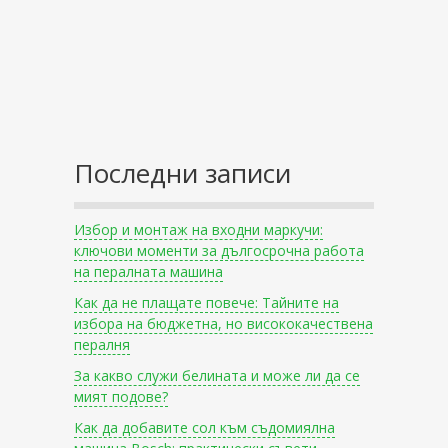
Последни записи
Избор и монтаж на входни маркучи:
ключови моменти за дългосрочна работа
на пералната машина
Как да не плащате повече: Тайните на
избора на бюджетна, но висококачествена
пералня
За какво служи белината и може ли да се
мият подове?
Как да добавите сол към съдомиялна