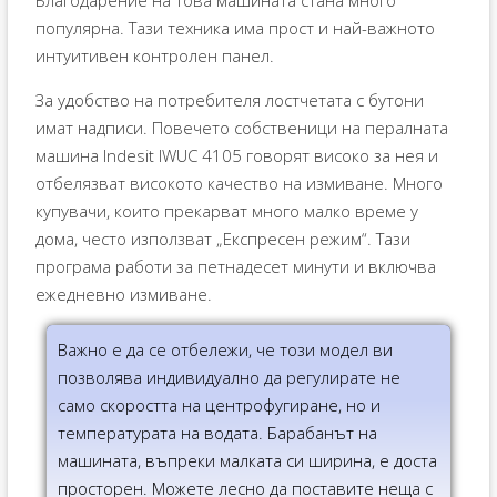
популярна. Тази техника има прост и най-важното
интуитивен контролен панел.
За удобство на потребителя лостчетата с бутони
имат надписи. Повечето собственици на пералната
машина Indesit IWUC 4105 говорят високо за нея и
отбелязват високото качество на измиване. Много
купувачи, които прекарват много малко време у
дома, често използват „Експресен режим“. Тази
програма работи за петнадесет минути и включва
ежедневно измиване.
Важно е да се отбележи, че този модел ви
позволява индивидуално да регулирате не
само скоростта на центрофугиране, но и
температурата на водата. Барабанът на
машината, въпреки малката си ширина, е доста
просторен. Можете лесно да поставите неща с