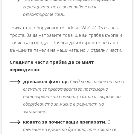
гаранцията, не се опитвайте да я
ремонтирате сами.
Грижата за оборудването Indesit IWUC 4105 е доста
проста. За да направите това, ще ви трябва кърпа и
почистващ продукт. Трябва да избършете не само
външните панели на машината, но и отделни части.
Следните части трябва да се мият
периодично:
дренажен филтър.
След почистване на този
елемент се предотвратява прекомерно
натоварване на помпата, както и спиране на
оборудването за миене в резултат на
запушване;
кювета за почистващи препарати.
С
течение на времето дупката, през която се