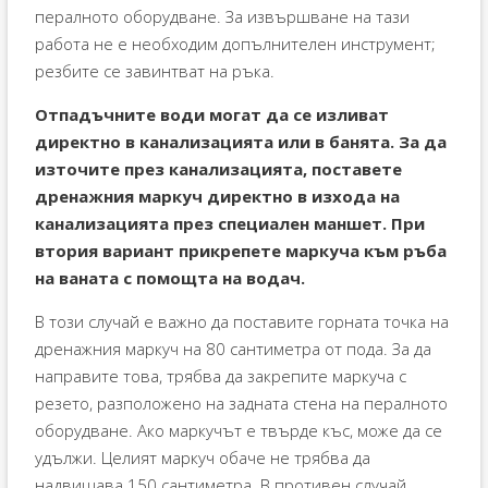
пералното оборудване. За извършване на тази
работа не е необходим допълнителен инструмент;
резбите се завинтват на ръка.
Отпадъчните води могат да се изливат
директно в канализацията или в банята. За да
източите през канализацията, поставете
дренажния маркуч директно в изхода на
канализацията през специален маншет. При
втория вариант прикрепете маркуча към ръба
на ваната с помощта на водач.
В този случай е важно да поставите горната точка на
дренажния маркуч на 80 сантиметра от пода. За да
направите това, трябва да закрепите маркуча с
резето, разположено на задната стена на пералното
оборудване. Ако маркучът е твърде къс, може да се
удължи. Целият маркуч обаче не трябва да
надвишава 150 сантиметра. В противен случай