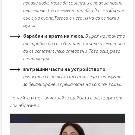
подава вода, може да се запуши с прах за пране
или гелове. Този елемент трябва да се избърше
със суха кърпа.Тогава в него няма да се появи
мухъл.
барабан и врата на люка.
В края на прането
те трябва да се избършат с кърпа и след това
да се оставят леко отворени. Това осигурява
вентилация.
вътрешни части на устройството
почиства се на всеки шест месеца с продукти
за декалциране и премахване на котлен камък.
Не мийте и не почиствайте шайбата с разтворители
или абразиви.
Loading...