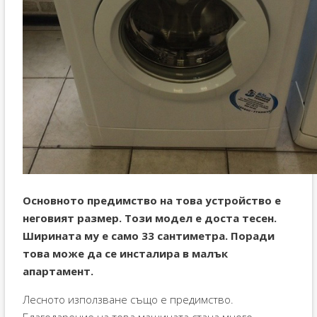
Основното предимство на това устройство е
неговият размер. Този модел е доста тесен.
Ширината му е само 33 сантиметра. Поради
това може да се инсталира в малък
апартамент.
Лесното използване също е предимство.
Благодарение на това машината стана много