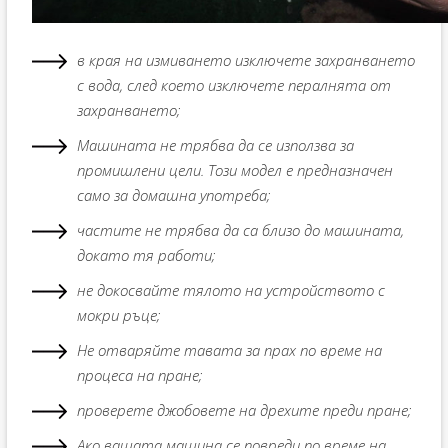
в края на измиването изключете захранването
с вода, след което изключете пералнята от
захранването;
Машината не трябва да се използва за
промишлени цели. Този модел е предназначен
само за домашна употреба;
частите не трябва да са близо до машината,
докато тя работи;
не докосвайте тялото на устройството с
мокри ръце;
Не отваряйте тавата за прах по време на
процеса на пране;
проверете джобовете на дрехите преди пране;
Ако вашата машина се повреди по време на