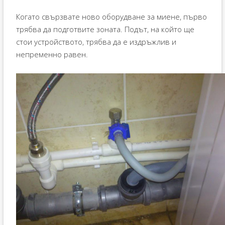
Когато свързвате ново оборудване за миене, първо
трябва да подготвите зоната. Подът, на който ще
стои устройството, трябва да е издръжлив и
непременно равен.