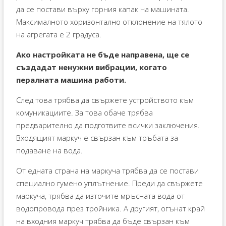
да се постави върху горния капак на машината.
Максималното хоризонтално отклонение на тялото
на агрегата е 2 градуса.
Ако настройката не бъде направена, ще се
създадат ненужни вибрации, когато
пералната машина работи.
След това трябва да свържете устройството към
комуникациите. За това обаче трябва
предварително да подготвите всички заключения.
Входящият маркуч е свързан към тръбата за
подаване на вода.
От едната страна на маркуча трябва да се постави
специално гумено уплътнение. Преди да свържете
маркуча, трябва да източите мръсната вода от
водопровода през тройника. А другият, огънат край
на входния маркуч трябва да бъде свързан към