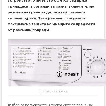
Устройството Indesit IWUC 4105 съдържа
тринадесет програми за пране, включително
режими на пране за деликатни тъкани и
вълнени дрехи. Тези режими осигуряват
максимална защита на миещите се предмети
от различни повреди.
Програми за пране
Трябва да подчертаете и програмите за пране на