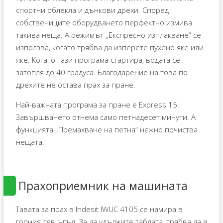
спортни облекла и дънкови дрехи. Според
собствениците оборудването перфектно измива
такива неща. А режимът „Експресно изплакване“ се
използва, когато трябва да изперете пухено яке или
яке. Когато тази програма стартира, водата се
затопля до 40 градуса. Благодарение на това по
дрехите не остава прах за пране.
Най-важната програма за пране е Express 15.
Завършването отнема само петнадесет минути. А
функцията „Премахване на петна“ нежно почиства
нещата.
Прахоприемник на машината
Тавата за прах в Indesit IWUC 4105 се намира в
горния ляв ъгъл. За да удължите таблата, трябва да я