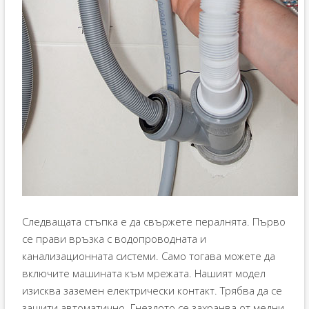
Следващата стъпка е да свържете пералнята. Първо
се прави връзка с водопроводната и
канализационната системи. Само тогава можете да
включите машината към мрежата. Нашият модел
изисква заземен електрически контакт. Трябва да се
защити автоматично. Гнездото се захранва от медни