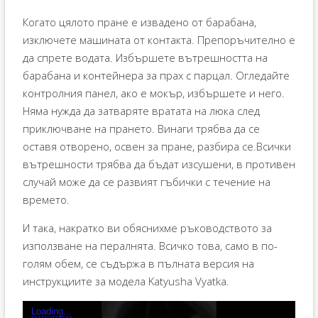
Когато цялото пране е извадено от барабана,
изключете машината от контакта. Препоръчително е
да спрете водата. Избършете вътрешността на
барабана и контейнера за прах с парцал. Огледайте
контролния панел, ако е мокър, избършете и него.
Няма нужда да затваряте вратата на люка след
приключване на прането. Винаги трябва да се
оставя отворено, освен за пране, разбира се.Всички
вътрешности трябва да бъдат изсушени, в противен
случай може да се развият гъбички с течение на
времето.
И така, накратко ви обяснихме ръководството за
използване на пералнята. Всичко това, само в по-
голям обем, се съдържа в пълната версия на
инструкциите за модела Katyusha Vyatka.
Loading...