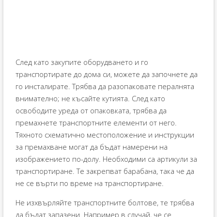
След като закупите оборудването и го
транспортирате до дома си, можете да започнете да
го инсталирате. Трябва да разопаковате пералнята
внимателно; не късайте кутията. След като
освободите уреда от опаковката, трябва да
премахнете транспортните елементи от него.
Тяхното схематично местоположение и инструкции
за премахване могат да бъдат намерени на
изображението по-долу. Необходими са артикули за
транспортиране. Те закрепват барабана, така че да
не се върти по време на транспортиране.
Не изхвърляйте транспортните болтове, те трябва
да бъдат запазени. Например в случай, че се