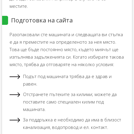
местите.
Подготовка на сайта
Разопаковали сте машината и следващата ви стъпка
е да я преместите на определеното за нея място.
Това ще бъде постоянно място, където миячът ще
изпълнява задълженията си. Когато избирате такова
място, трябва да отговаряте на няколко условия:
Подът под машината трябва да е здрав и
равен.
Отстранете пътеките за килими; можете да
поставите само специален килим под
машината.
За поддръжка е необходимо да има в близост
канализация, водопровод и ел. контакт.