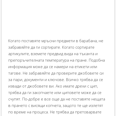
Когато поставяте мръсни предмети в барабана, не
забравяйте да ги сортирате. Когато сортирате
артикулите, вземете предвид вида на тъканта и
препоръчителната температура на пране. Подобна
информация може да се намери на етикети или
тагове. Не забравяйте да проверите джобовете си
за пари, документи и ключове. Всичко трябва да се
извади от джобовете ви. Ако имате дрехи с цип,
трябва да ги закопчаете или циповете може да се
счупят. По-добре е все още да не поставяте нещата
в прането с висящи копчета, защото те ще излетят
по време на процеса. Не трябва да претоварвате