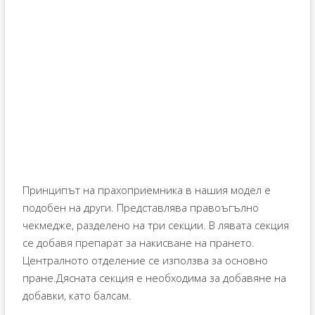
Принципът на прахоприемника в нашия модел е
подобен на други. Представлява правоъгълно
чекмедже, разделено на три секции. В лявата секция
се добавя препарат за накисване на прането.
Централното отделение се използва за основно
пране.Дясната секция е необходима за добавяне на
добавки, като балсам.