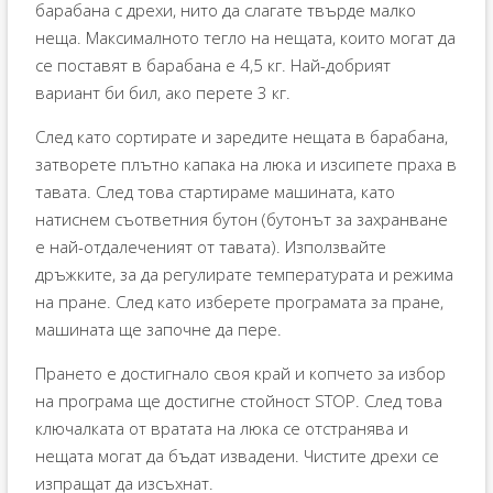
барабана с дрехи, нито да слагате твърде малко
неща. Максималното тегло на нещата, които могат да
се поставят в барабана е 4,5 кг. Най-добрият
вариант би бил, ако перете 3 кг.
След като сортирате и заредите нещата в барабана,
затворете плътно капака на люка и изсипете праха в
тавата. След това стартираме машината, като
натиснем съответния бутон (бутонът за захранване
е най-отдалеченият от тавата). Използвайте
дръжките, за да регулирате температурата и режима
на пране. След като изберете програмата за пране,
машината ще започне да пере.
Прането е достигнало своя край и копчето за избор
на програма ще достигне стойност STOP. След това
ключалката от вратата на люка се отстранява и
нещата могат да бъдат извадени. Чистите дрехи се
изпращат да изсъхнат.