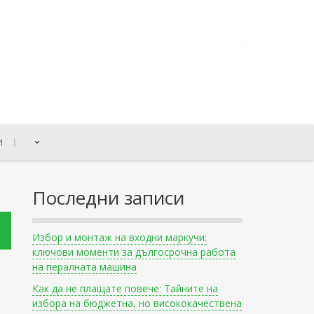
И
Последни записи
Избор и монтаж на входни маркучи:
ключови моменти за дългосрочна работа
на пералната машина
Как да не плащате повече: Тайните на
избора на бюджетна, но висококачествена