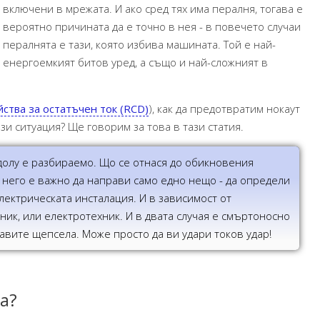
включени в мрежата. И ако сред тях има пералня, тогава е
вероятно причината да е точно в нея - в повечето случаи
пералнята е тази, която избива машината. Той е най-
енергоемкият битов уред, а също и най-сложният в
ства за остатъчен ток (RCD)
), как да предотвратим нокаут
ази ситуация? Ще говорим за това в тази статия.
-долу е разбираемо. Що се отнася до обикновения
а него е важно да направи само едно нещо - да определи
лектрическата инсталация. И в зависимост от
ник, или електротехник. И в двата случая е смъртоносно
авите щепсела. Може просто да ви удари токов удар!
а?