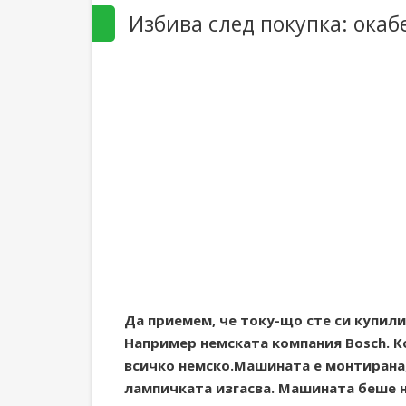
Избива след покупка: окаб
Да приемем, че току-що сте си купили
Например немската компания Bosch. К
всичко немско.Машината е монтирана,
лампичката изгасва. Машината беше н