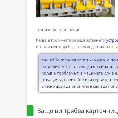
техническо отношение.
Каква е причината за задействането
устрой
и какви могат да бъдат последствията от т
важно! За специалист всичко казано по
потребител, когато извади машината, з
какъв е проблемът: в машината или в е
ситуацията, повикайте или сервизен тех
опасно дори да се опитате сами да попр
Защо ви трябва картечниц