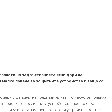
яването на задръстванията ясни дори на
 малко повече за защитните устройства и защо са
ромери с щепсели на предпазителите. По-късно се появиха
изгоряха като предишните устройства, а просто бяха
развива и те са заменени от готови устройства, които са