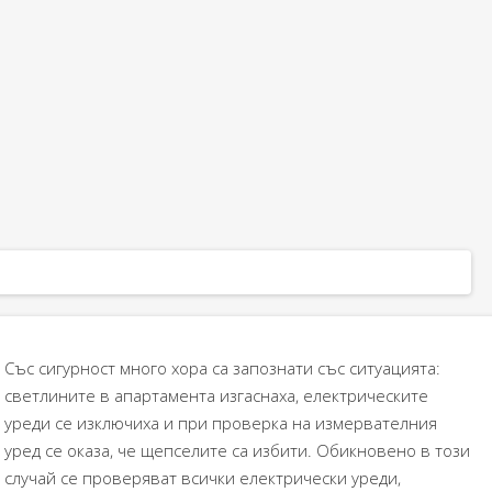
Със сигурност много хора са запознати със ситуацията:
светлините в апартамента изгаснаха, електрическите
уреди се изключиха и при проверка на измервателния
уред се оказа, че щепселите са избити. Обикновено в този
случай се проверяват всички електрически уреди,