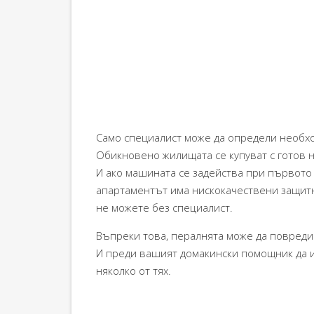
Само специалист може да определи необхо
Обикновено жилищата се купуват с готов 
И ако машината се задейства при първото 
апартаментът има нискокачествени защитн
не можете без специалист.
Въпреки това, пералнята може да повреди
И преди вашият домакински помощник да и
няколко от тях.