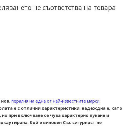
еляването не съответства на товара
 нов.
пералня на една от най-известните марки.
олата е с отлични характеристики, надеждна е, като
 но при включване се чува характерно пукане и
окаутирана. Кой е виновен Със сигурност не