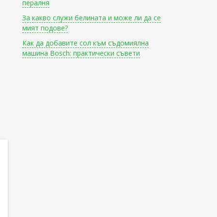
пералня
За какво служи белината и може ли да се
мият подове?
Как да добавите сол към съдомиялна
машина Bosch: практически съвети