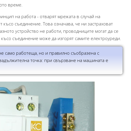
ото време.
ринцип на работа - отварят мрежата в случай на
 късо съединение. Това означава, че ни застраховат
азното устройство не работи, проводниците могат да се
и късо съединение може да изгорят самите електроуреди.
не само работеща, но и правилно съобразена с
 задължителна точка: при свързване на машината е