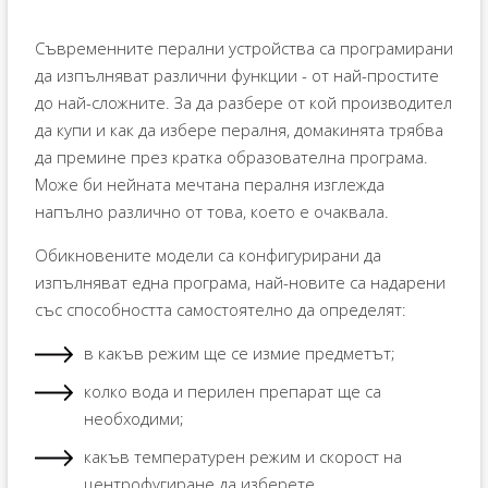
Съвременните перални устройства са програмирани
да изпълняват различни функции - от най-простите
до най-сложните. За да разбере от кой производител
да купи и как да избере пералня, домакинята трябва
да премине през кратка образователна програма.
Може би нейната мечтана пералня изглежда
напълно различно от това, което е очаквала.
Обикновените модели са конфигурирани да
изпълняват една програма, най-новите са надарени
със способността самостоятелно да определят:
в какъв режим ще се измие предметът;
колко вода и перилен препарат ще са
необходими;
какъв температурен режим и скорост на
центрофугиране да изберете.