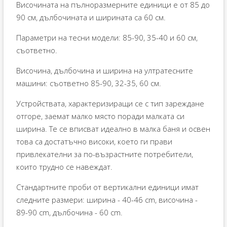
Височината на пълноразмерните единици е от 85 до
90 см, дълбочината и ширината са 60 см.
Параметри на тесни модели: 85-90, 35-40 и 60 см,
съответно.
Височина, дълбочина и ширина на ултратесните
машини: съответно 85-90, 32-35, 60 см.
Устройствата, характеризиращи се с тип зареждане
отгоре, заемат малко място поради малката си
ширина. Те се вписват идеално в малка баня и освен
това са достатъчно високи, което ги прави
привлекателни за по-възрастните потребители,
които трудно се навеждат.
Стандартните проби от вертикални единици имат
следните размери: ширина - 40-46 cm, височина -
89-90 cm, дълбочина - 60 cm.