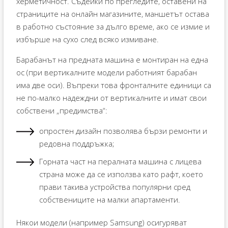
херметичност. Съдейки по прегледите, оставени на
страниците на онлайн магазините, маншетът остава
в работно състояние за дълго време, ако се измие и
избърше на сухо след всяко измиване.
Барабанът на предната машина е монтиран на една
ос (при вертикалните модели работният барабан
има две оси). Въпреки това фронталните единици са
не по-малко надеждни от вертикалните и имат свои
собствени „предимства“:
опростен дизайн позволява бързи ремонти и
редовна поддръжка;
Горната част на пералната машина с лицева
страна може да се използва като рафт, което
прави такива устройства популярни сред
собствениците на малки апартаменти.
Някои модели (например Samsung) осигуряват