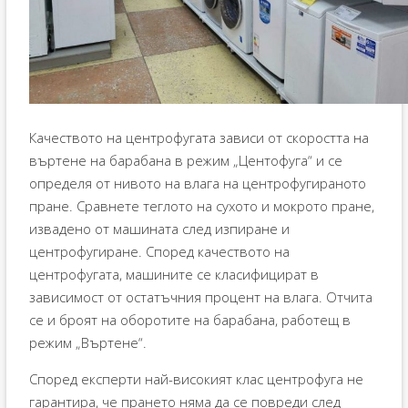
Качеството на центрофугата зависи от скоростта на
въртене на барабана в режим „Центофуга“ и се
определя от нивото на влага на центрофугираното
пране. Сравнете теглото на сухото и мокрото пране,
извадено от машината след изпиране и
центрофугиране. Според качеството на
центрофугата, машините се класифицират в
зависимост от остатъчния процент на влага. Отчита
се и броят на оборотите на барабана, работещ в
режим „Въртене“.
Според експерти най-високият клас центрофуга не
гарантира, че прането няма да се повреди след