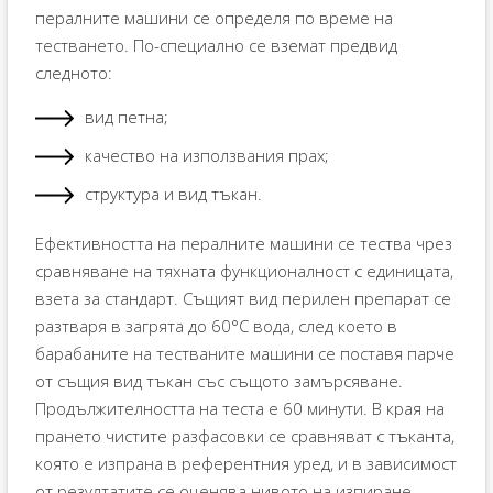
пералните машини се определя по време на
тестването. По-специално се вземат предвид
следното:
вид петна;
качество на използвания прах;
структура и вид тъкан.
Ефективността на пералните машини се тества чрез
сравняване на тяхната функционалност с единицата,
взета за стандарт. Същият вид перилен препарат се
разтваря в загрята до 60°C вода, след което в
барабаните на тестваните машини се поставя парче
от същия вид тъкан със същото замърсяване.
Продължителността на теста е 60 минути. В края на
прането чистите разфасовки се сравняват с тъканта,
която е изпрана в референтния уред, и в зависимост
от резултатите се оценява нивото на изпиране.