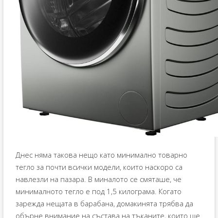
Днес няма такова нещо като минимално товарно
тегло за почти всички модели, които наскоро са
навлезли на пазара. В миналото се смяташе, че
минималното тегло е под 1,5 килограма. Когато
зарежда нещата в барабана, домакинята трябва да
обърне внимание на състава на тъканите, които ще