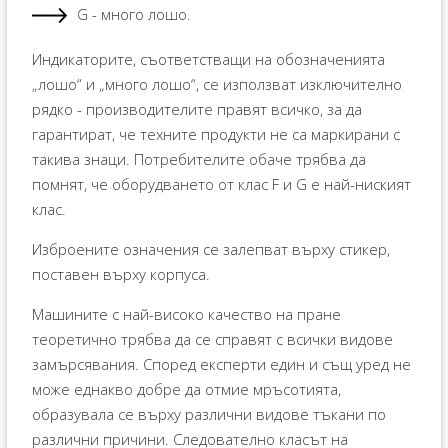
G - много лошо.
Индикаторите, съответстващи на обозначенията
„лошо“ и „много лошо“, се използват изключително
рядко - производителите правят всичко, за да
гарантират, че техните продукти не са маркирани с
такива знаци. Потребителите обаче трябва да
помнят, че оборудването от клас F и G е най-ниският
клас.
Изброените означения се залепват върху стикер,
поставен върху корпуса.
Машините с най-високо качество на пране
теоретично трябва да се справят с всички видове
замърсявания. Според експерти един и същ уред не
може еднакво добре да отмие мръсотията,
образувала се върху различни видове тъкани по
различни причини. Следователно класът на