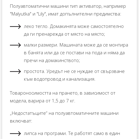
Полуавтоматични машини тип активатор, например
"Malyutka" и "Lily", имат допълнителни предимства:
леко тегло. Домакинята може самостоятелно
да ги пренарежда от място на място;
малки размери. Машината може да се монтира
в банята или да се постави на пода и няма да
пречи на домакинството;
простота. Уредът не се нуждае от свързване
към водопровод и канализация.
Товароносимостта на прането, в зависимост от
модела, варира от 1,5 до 7 кг.
„Недостатъците“ на полуавтоматичните машини
включват:
липса на програми. Те работят само в един