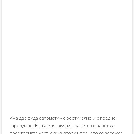
Има два вида автомати - с вертикално и с предно
зареждане. В първия случай прането се зарежда
през горната част, а във втория прането се зарежда