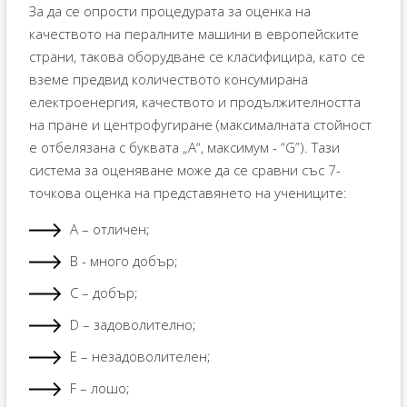
За да се опрости процедурата за оценка на
качеството на пералните машини в европейските
страни, такова оборудване се класифицира, като се
вземе предвид количеството консумирана
електроенергия, качеството и продължителността
на пране и центрофугиране (максималната стойност
е отбелязана с буквата „А“, максимум - “G”). Тази
система за оценяване може да се сравни със 7-
точкова оценка на представянето на учениците:
А – отличен;
B - много добър;
C – добър;
D – задоволително;
E – незадоволителен;
F – лошо;