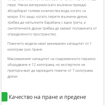
пере. Някои материали (като вълнена прежда)
абсорбират големи количества вода, когато са
мокри. Ето защо, когато перете вълнени дрехи,
трябва да напълните барабана с една трета, а
синтетичните дрехи трябва да заемат половината от
определеното пространство.
Повечето модели имат минимален капацитет от 1
килограм сухо пране.
Максималният капацитет на съвременното перално
оборудване е 12 килограма, но експертите не
препоръчват да зареждате повече от 7 килограма
дрехи.
Качество на пране и предене