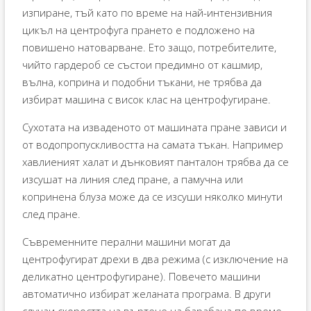
изпиране, тъй като по време на най-интензивния
цикъл на центрофуга прането е подложено на
повишено натоварване. Ето защо, потребителите,
чийто гардероб се състои предимно от кашмир,
вълна, коприна и подобни тъкани, не трябва да
избират машина с висок клас на центрофугиране.
Сухотата на изваденото от машината пране зависи и
от водопропускливостта на самата тъкан. Например
хавлиеният халат и дънковият панталон трябва да се
изсушат на линия след пране, а памучна или
копринена блуза може да се изсуши няколко минути
след пране.
Съвременните перални машини могат да
центрофугират дрехи в два режима (с изключение на
деликатно центрофугиране). Повечето машини
автоматично избират желаната програма. В други