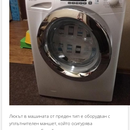
Люкът в машината от преден тип е оборудван с
уплътнителен маншет, който осигурява