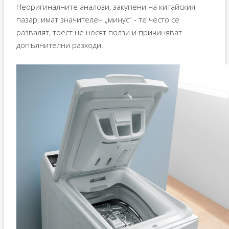
Неоригиналните аналози, закупени на китайския
пазар, имат значителен „минус“ - те често се
развалят, тоест не носят ползи и причиняват
допълнителни разходи.