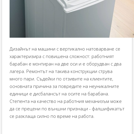
Дизайнът на машини с вертикално натоварване се
характеризира с повишена сложност: работният
барабан е монтиран на две оси и е оборудван с два
лагера. Ремонтът на такива конструкции струва
много пари. Съдейки по отзивите на клиентите,
основната причина за повредите на неуникалните
единици е дисбалансът на осите на барабана.
Степента на качество на работния механизъм може
да се прецени по външни признаци - фалшификатът
се разклаща силно по време на работа.