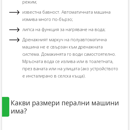
режим;
известна бавност. Автоматичната машина
измива много по-бързо;
липса на функция за нагряване на вода;
Дренажният маркуч на полуавтоматична
машина не е свързан към дренажната
система. Домакинята го води самостоятелно.
Мръсната вода се излива или в тоалетната,
през ваната или на улицата (ако устройството
е инсталирано в селска къща).
Какви размери перални машини
има?