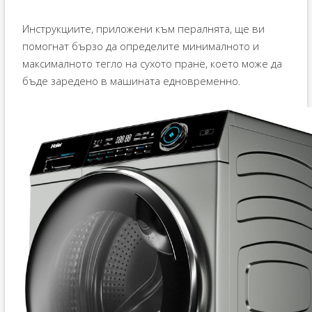
Инструкциите, приложени към пералнята, ще ви
помогнат бързо да определите минималното и
максималното тегло на сухото пране, което може да
бъде заредено в машината едновременно.