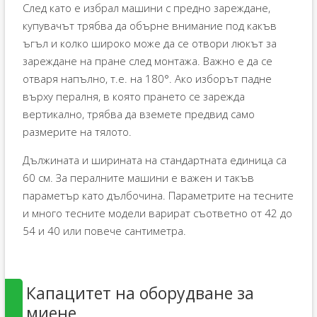
След като е избрал машини с предно зареждане,
купувачът трябва да обърне внимание под какъв
ъгъл и колко широко може да се отвори люкът за
зареждане на пране след монтажа. Важно е да се
отваря напълно, т.е. на 180°. Ако изборът падне
върху пералня, в която прането се зарежда
вертикално, трябва да вземете предвид само
размерите на тялото.
Дължината и ширината на стандартната единица са
60 см. За пералните машини е важен и такъв
параметър като дълбочина. Параметрите на тесните
и много тесните модели варират съответно от 42 до
54 и 40 или повече сантиметра.
Капацитет на оборудване за
миене