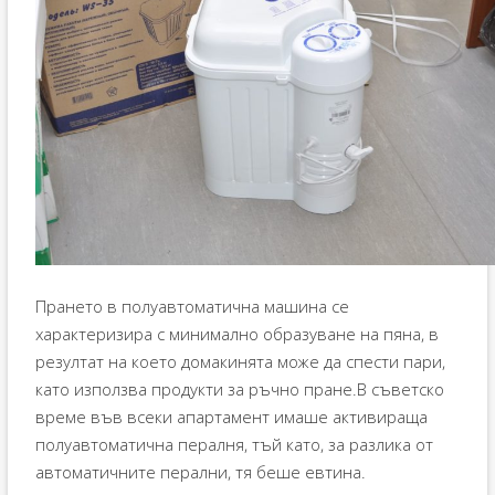
Прането в полуавтоматична машина се
характеризира с минимално образуване на пяна, в
резултат на което домакинята може да спести пари,
като използва продукти за ръчно пране.В съветско
време във всеки апартамент имаше активираща
полуавтоматична пералня, тъй като, за разлика от
автоматичните перални, тя беше евтина.