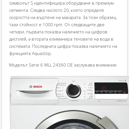
символът S идентифицира оборудване в премиум
сегмента. Следва числото 20, което определя
скоростта на въртене на макарата. За този образец
тази стойност е 1000 rpm. От следващите две
четири, първата показва наличието на цифров
дисплей, а втората елиминира течовете на вода в
системата. Последната цифра показва наличието на
функцията Aquastop.
Моделът Serie 6 WLL 24360 OE заслужава внимание.