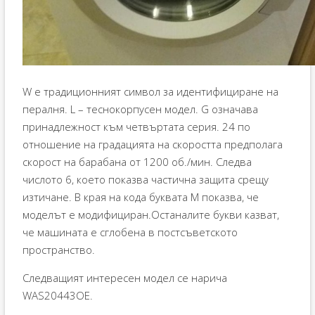
W е традиционният символ за идентифициране на
пералня. L – теснокорпусен модел. G означава
принадлежност към четвъртата серия. 24 по
отношение на градацията на скоростта предполага
скорост на барабана от 1200 об./мин. Следва
числото 6, което показва частична защита срещу
изтичане. В края на кода буквата M показва, че
моделът е модифициран.Останалите букви казват,
че машината е сглобена в постсъветското
пространство.
Следващият интересен модел се нарича
WAS20443OE.