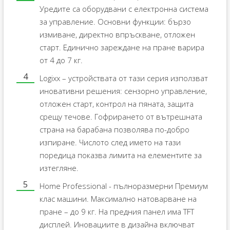
Уредите са оборудвани с електронна система
за управление. Основни функции: бързо
измиване, директно впръскване, отложен
старт. Единично зареждане на пране варира
от 4 до 7 кг.
Logixx – устройствата от тази серия използват
иновативни решения: сензорно управление,
отложен старт, контрол на пяната, защита
срещу течове. Гофрирането от вътрешната
страна на барабана позволява по-добро
изпиране. Числото след името на тази
поредица показва лимита на елементите за
изтегляне.
Home Professional - пълноразмерни Премиум
клас машини. Максимално натоварване на
пране – до 9 кг. На предния панел има TFT
дисплей. Иновациите в дизайна включват