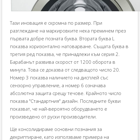
Тази иновация е скромна по размер. При
разглеждане на маркировките нека преминем през
първата добре позната буква. Втората буква L
показва хоризонтално натоварване. Същата буква в
третия ред показва, че принадлежи към серия 2.
Барабанът развива скорост от 1200 оборота в
минута. Това се доказва от следващото число 20.
Номер 3 показва наличието на дисплей със
сензорно управление, а номер 6 означава
абсолютна защита срещу течове. Крайното число
показва "Стандартния" дизайн. Последните букви
показват, че най-вероятно оборудването е
произведено от руски производители.
Ще консолидираме основни познания за
декриптиране, като използваме примера на