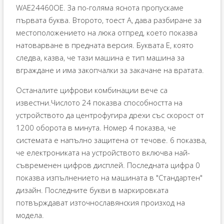
WAE24460OE. За по-голяма яснота пропускаме
първата буква. Второто, тоест А, дава разбиране за
местоположението на люка отпред, което показва
натоварване в предната версия. Буквата E, която
следва, казва, че тази машина е тип машина за
вграждане и има закопчалки за закачане на вратата.
Останалите цифрови комбинации вече са
известни.Числото 24 показва способността на
устройството да центрофугира дрехи със скорост от
1200 оборота в минута. Номер 4 показва, че
системата е напълно защитена от течове. 6 показва,
че електрониката на устройството включва най-
съвременен цифров дисплей. Последната цифра 0
показва изпълнението на машината в "Стандартен"
дизайн. Последните букви в маркировката
потвърждават източнославянския произход на
модела.