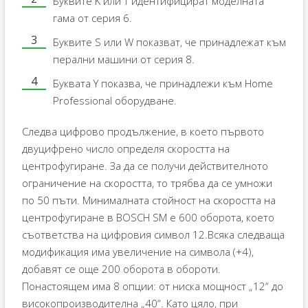
Буквите K или T идентифицират моделната
гама от серия 6.
Буквите S или W показват, че принадлежат към
перални машини от серия 8.
Буквата Y показва, че принадлежи към Home
Professional оборудване.
Следва цифрово продължение, в което първото
двуцифрено число определя скоростта на
центрофугиране. За да се получи действителното
ограничение на скоростта, то трябва да се умножи
по 50 пъти. Минималната стойност на скоростта на
центрофугиране в BOSCH SM е 600 оборота, което
съответства на цифровия символ 12.Всяка следваща
модификация има увеличение на символа (+4),
добавят се още 200 оборота в обороти.
Понастоящем има 8 опции: от ниска мощност „12“ до
високопроизводителна „40“. Като цяло, при