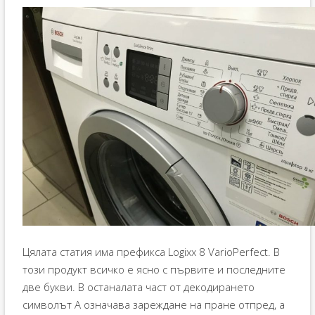
Цялата статия има префикса Logixx 8 VarioPerfect. В
този продукт всичко е ясно с първите и последните
две букви. В останалата част от декодирането
символът A означава зареждане на пране отпред, а