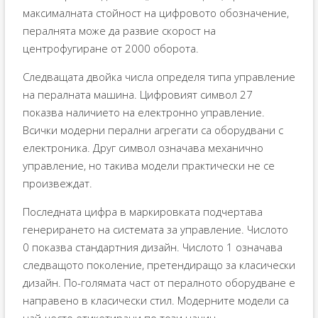
максималната стойност на цифровото обозначение,
пералнята може да развие скорост на
центрофугиране от 2000 оборота.
Следващата двойка числа определя типа управление
на пералната машина. Цифровият символ 27
показва наличието на електронно управление.
Всички модерни перални агрегати са оборудвани с
електроника. Друг символ означава механично
управление, но такива модели практически не се
произвеждат.
Последната цифра в маркировката подчертава
генерирането на системата за управление. Числото
0 показва стандартния дизайн. Числото 1 означава
следващото поколение, претендиращо за класически
дизайн. По-голямата част от пералното оборудване е
направено в класически стил. Модерните модели са
най-често етикетирани по този начин.