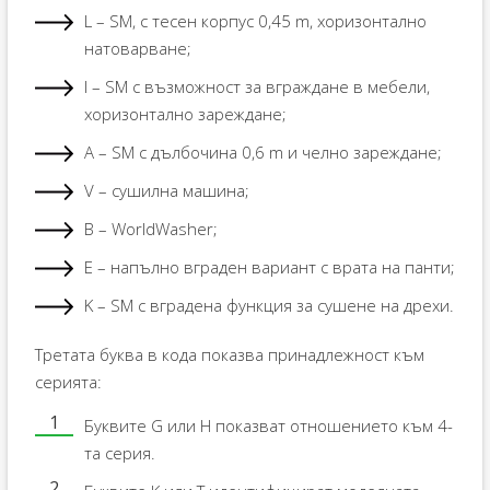
L – SM, с тесен корпус 0,45 m, хоризонтално
натоварване;
I – SM с възможност за вграждане в мебели,
хоризонтално зареждане;
A – SM с дълбочина 0,6 m и челно зареждане;
V – сушилна машина;
B – WorldWasher;
E – напълно вграден вариант с врата на панти;
K – SM с вградена функция за сушене на дрехи.
Третата буква в кода показва принадлежност към
серията:
Буквите G или H показват отношението към 4-
та серия.