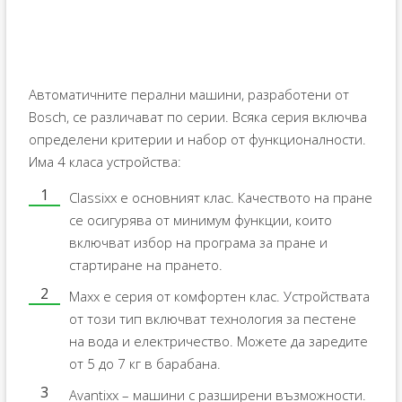
Автоматичните перални машини, разработени от
Bosch, се различават по серии. Всяка серия включва
определени критерии и набор от функционалности.
Има 4 класа устройства:
Classixx е основният клас. Качеството на пране
се осигурява от минимум функции, които
включват избор на програма за пране и
стартиране на прането.
Maxx е серия от комфортен клас. Устройствата
от този тип включват технология за пестене
на вода и електричество. Можете да заредите
от 5 до 7 кг в барабана.
Avantixx – машини с разширени възможности.