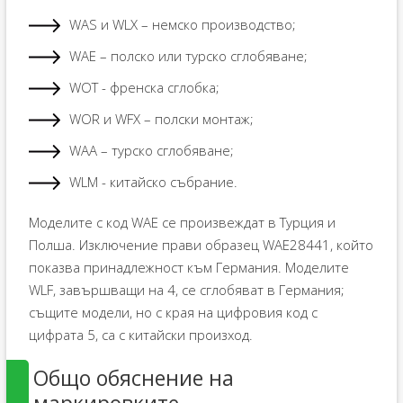
WAS и WLX – немско производство;
WAE – полско или турско сглобяване;
WOT - френска сглобка;
WOR и WFX – полски монтаж;
WAA – турско сглобяване;
WLM - китайско събрание.
Моделите с код WAE се произвеждат в Турция и
Полша. Изключение прави образец WAE28441, който
показва принадлежност към Германия. Моделите
WLF, завършващи на 4, се сглобяват в Германия;
същите модели, но с края на цифровия код с
цифрата 5, са с китайски произход.
Общо обяснение на
маркировките