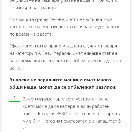
регулиране на температурата на водата, при която
се извършва прането.
Има защита срещу течове, която е частична. Има
контрол върху образуването на пяна или дисбаланс
по време на работа.
Ефективността на пране и в двата случая отговаря
на категория А. Тези перални имат еднаква степен
на консумация на енергия и приблизително еднаква
цена.
Въпреки че пералните машини имат много
общи неща, могат да се отбележат разлики:
Важен параметър е количеството пране,
което може да се изпере в един работен
цикъл. В случая BEKO излиза начело – нормата
му е 6 кг. Неговият състезател е с капацитет 5
кг.