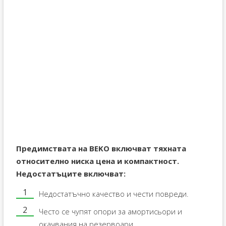
Предимствата на BEKO включват тяхната
относително ниска цена и компактност.
Недостатъците включват:
Недостатъчно качество и чести повреди.
Често се чупят опори за амортисьори и
окачвания на резервоари.