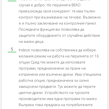
случая е добро. Но пералнята BEKO
превъзхожда своя конкурент: тя има пълен
контрол при възникване на течове. Възможно
е и пълно заключване на контролния панел.
Последната функция ви позволява да
защитите оборудването от случайни действия
на малки деца.
Indesit позволява на собственика да избере
желания режим на работа на пералнята от 16
опции.Сред тях можете да използвате
програми, предназначени за пране на
копринени или вълнени дрехи. Има специална
работна опция, предназначена за силно
замърсени предмети. Тук можете да перете
цветни дрехи. Устройството на турските
производители има една програма по-малко.
Въпреки това предлага на потребителите