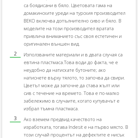
са боядисани в бяло. Цветовата гама на
домакинските уреди на турския производител
BEKO включва допълнително сиво и бяло. В
моделите на този производител вратата
привлича вниманието със своя естетичен и
оригинален външен вид.
Използваните материали и в двата случая са
евтина пластмаса.Това води до факта, че е
неудобно да натискате бутоните; ако
натиснете върху тялото, то започва да свири.
Цветът може да започне да става жълт или
сив с течение на времето. Това е по-малко
забележимо в случаите, когато купувачът е
избрал тъмна пластмаса.
Ако вземем предвид качеството на
изработката, тогава Indesit е на първо място. В
този случай процентът на дефектите е нисък