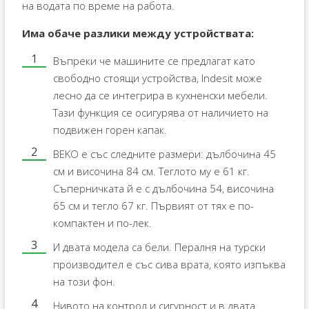
на водата по време на работа.
Има обаче разлики между устройствата:
Въпреки че машините се предлагат като
свободно стоящи устройства, Indesit може
лесно да се интегрира в кухненски мебели.
Тази функция се осигурява от наличието на
подвижен горен капак.
BEKO е със следните размери: дълбочина 45
см и височина 84 см. Теглото му е 61 кг.
Съперничката й е с дълбочина 54, височина
65 см и тегло 67 кг. Първият от тях е по-
компактен и по-лек.
И двата модела са бели. Пералня на турски
производител е със сива врата, която изпъква
на този фон.
Нивото на контрол и сигурност и в двата