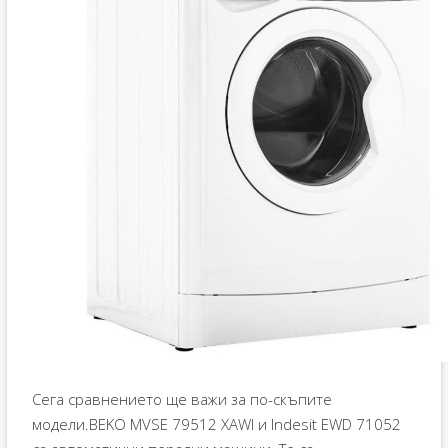
Сега сравнението ще важи за по-скъпите
модели.BEKO MVSE 79512 XAWI и Indesit EWD 71052