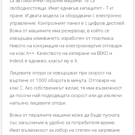
са автоматични перални машини. Те са
свободностоящи. Имат еднакъв капацитет - 7 кг
пране. И двата модела са оборудвани с електронно
управление. Контролният панел е с цифров дисплей.
Всяка от машините има резервоар, в който се
извършва измиването, изработен от пластмаса.
Нивото на консумация на електроенергия отговаря
на клас А++. Качеството на изпиране на BEKO и
Indesit е еднакво, класът му е А.
Лицевите опори се извършват при скорост на
въртене от 1000 оборота в минута. Отговаря на
клас C. Ако собственикът желае, тя има възможност
да посочи най-подходящата скорост или да изключи
напълно лицевите опори.
Всяка от пералните машини може да бъде пусната
със закъснение в удобно за потребителя време.
Имат възможност за избор на степен на загряване