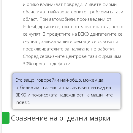
и рядко възникват повреди. И двете фирми
обаче имат най-характерните проблеми в тази
област. При автомобили, произведени от
Indesit, дръжките, които отварят вратата, често
се чупят. В продуктите на BEKO двигателите се
счупват, задвижващите ремъци се скъсват и
превключвателите за налягане не работят.
Според сервизните центрове тази фирма има
30% процент дефекти.
Ето защо, говорейки най-общо, можем да
отбележим стилния и красив външен вид на
BEKO и по-високата надеждност на машините
Indesit.
Сравнение на отделни марки