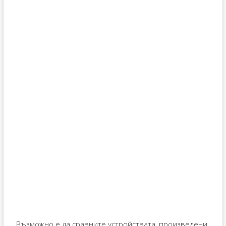
Възможно е да сравните устройствата, произведени