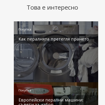
Това е интересно
Покупка
Как пералнята претегля прането
3 коментара
Покупка
Европейски перални машини:
съвети за избор