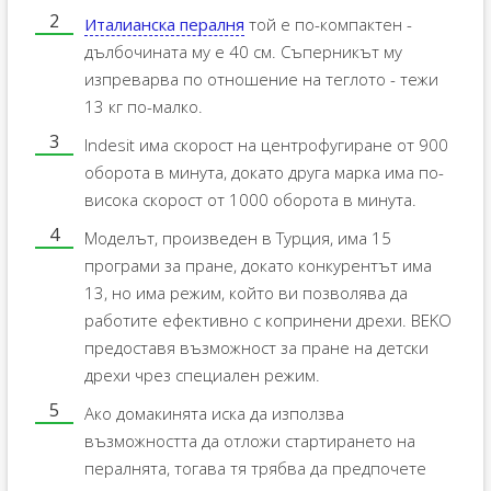
Италианска пералня
той е по-компактен -
дълбочината му е 40 см. Съперникът му
изпреварва по отношение на теглото - тежи
13 кг по-малко.
Indesit има скорост на центрофугиране от 900
оборота в минута, докато друга марка има по-
висока скорост от 1000 оборота в минута.
Моделът, произведен в Турция, има 15
програми за пране, докато конкурентът има
13, но има режим, който ви позволява да
работите ефективно с копринени дрехи. BEKO
предоставя възможност за пране на детски
дрехи чрез специален режим.
Ако домакинята иска да използва
възможността да отложи стартирането на
пералнята, тогава тя трябва да предпочете