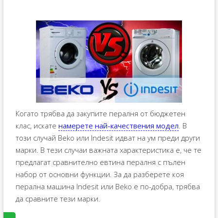
Когато трябва да закупите пералня от бюджетен
клас, искате
намерете най-качествения модел
. В
този случай Beko или Indesit идват на ум преди други
марки. В тези случаи важната характеристика е, че те
предлагат сравнително евтина пералня с пълен
набор от основни функции. За да разберете коя
перална машина Indesit или Beko е по-добра, трябва
да сравните тези марки.