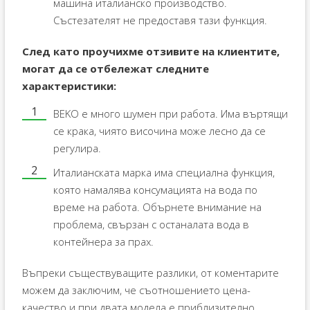
машина италианско производство.
Състезателят не предоставя тази функция.
След като проучихме отзивите на клиентите,
могат да се отбележат следните
характеристики:
BEKO е много шумен при работа. Има въртящи
се крака, чиято височина може лесно да се
регулира.
Италианската марка има специална функция,
която намалява консумацията на вода по
време на работа. Обърнете внимание на
проблема, свързан с останалата вода в
контейнера за прах.
Въпреки съществуващите разлики, от коментарите
можем да заключим, че съотношението цена-
качество и при двата модела е приблизително