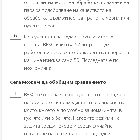
опции: антиалергична обработка, подаване на
пара за подобряване на качеството на
обработка, възможност за пране на черни или
пухени дрехи.
Консумацията на вода е приблизително
същата: BEKO изисква 52 литра за един
работен цикъл, докато конкурентната перална
машина изисква само 50. Последната е по-
икономична.
Сега можем да обобщим сравнението:
BEKO се отличава с конкурента си с това, че е
по-компактен и подходящ за инсталиране на
място, където е по-удобно за домакинята: в
кухнята или в банята. Неговите режими на
защита срещу течове и срещу случайно
натискане на клавиши са по-надеждни.