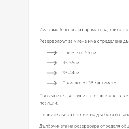
Има само 6 основни параметъра, които за
Резервоарът за миене има определена дъ
Повече от 55 см.
45-55см.
35-44см.
По-малко от 35 сантиметра.
Последните две групи са тесни и много те
позиции.
Първите две са съответно дълбоки и стан
Дълбочината на резервоара определя обща