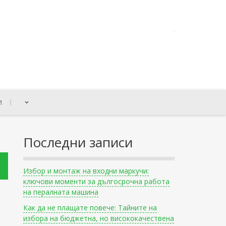
И
Последни записи
Избор и монтаж на входни маркучи:
ключови моменти за дългосрочна работа
на пералната машина
Как да не плащате повече: Тайните на
избора на бюджетна, но висококачествена