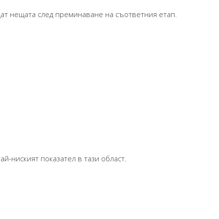
ъдат нещата след преминаване на съответния етап.
ай-ниският показател в тази област.