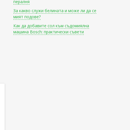
пералня
За какво служи белината и може ли да се
мият подове?
Как да добавите сол към съдомиялна
машина Bosch: практически съвети