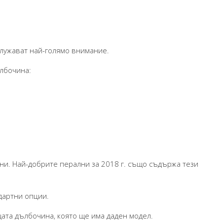
служават най-голямо внимание.
лбочина:
сни. Най-добрите перални за 2018 г. също съдържа тези
дартни опции.
та дълбочина, която ще има даден модел.