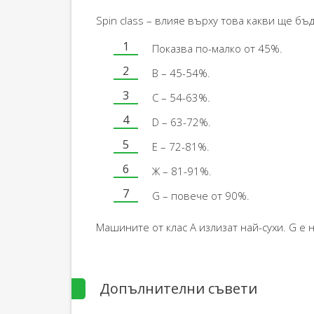
Spin class – влияе върху това какви ще б
Показва по-малко от 45%.
B – 45-54%.
C – 54-63%.
D – 63-72%.
Е – 72-81%.
Ж – 81-91%.
G – повече от 90%.
Машините от клас А излизат най-сухи. G е н
Допълнителни съвети