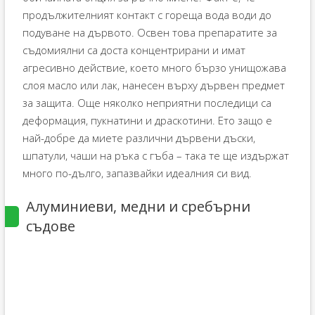
продължителният контакт с гореща вода води до
подуване на дървото. Освен това препаратите за
съдомиялни са доста концентрирани и имат
агресивно действие, което много бързо унищожава
слоя масло или лак, нанесен върху дървен предмет
за защита. Още няколко неприятни последици са
деформация, пукнатини и драскотини. Ето защо е
най-добре да миете различни дървени дъски,
шпатули, чаши на ръка с гъба – така те ще издържат
много по-дълго, запазвайки идеалния си вид.
Алуминиеви, медни и сребърни
съдове