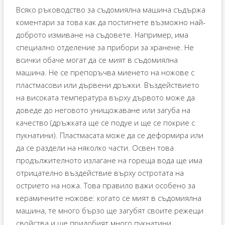
Всяко ръководство за съдомиялна машина съдържа
коментари за това как да постигнете възможно най-
доброто измиване на съдовете. Например, има
специално отделение за прибори за хранене. Не
всички обаче могат да се мият в съдомиялна
машина. Не се препоръчва миенето на ножове с
пластмасови или дървени дръжки. Въздействието
на високата температура върху дървото може да
доведе до неговото унищожаване или загуба на
качество (дръжката ще се подуе и ще се покрие с
пукнатини). Пластмасата може да се деформира или
да се раздели на няколко части. Освен това
продължителното излагане на гореща вода ще има
отрицателно въздействие върху остротата на
острието на ножа. Това правило важи особено за
керамичните ножове: когато се мият в съдомиялна
машина, те много бързо ще загубят своите режещи
свойства и ще придобият много пукнатини.