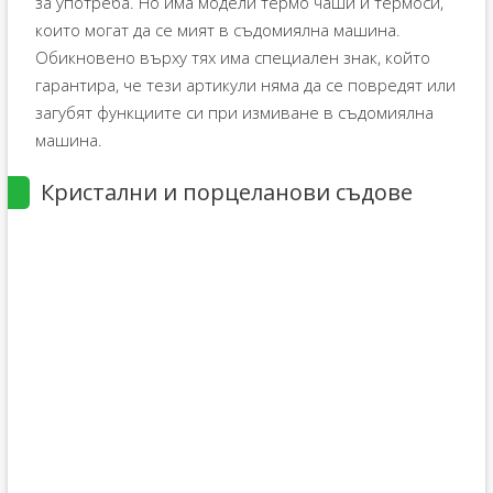
за употреба. Но има модели термо чаши и термоси,
които могат да се мият в съдомиялна машина.
Обикновено върху тях има специален знак, който
гарантира, че тези артикули няма да се повредят или
загубят функциите си при измиване в съдомиялна
машина.
Кристални и порцеланови съдове