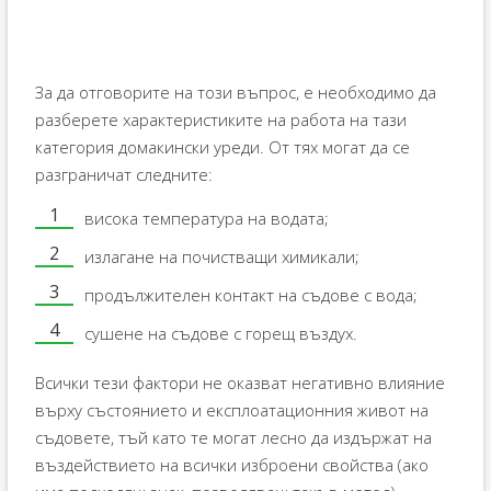
За да отговорите на този въпрос, е необходимо да
разберете характеристиките на работа на тази
категория домакински уреди. От тях могат да се
разграничат следните:
висока температура на водата;
излагане на почистващи химикали;
продължителен контакт на съдове с вода;
сушене на съдове с горещ въздух.
Всички тези фактори не оказват негативно влияние
върху състоянието и експлоатационния живот на
съдовете, тъй като те могат лесно да издържат на
въздействието на всички изброени свойства (ако