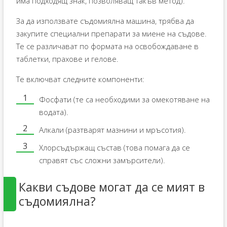
има подходящ знак, позволяващ такъв метод).
За да използвате съдомиялна машина, трябва да
закупите специални препарати за миене на съдове.
Те се различават по формата на освобождаване в
таблетки, прахове и гелове.
Те включват следните компоненти:
Фосфати (те са необходими за омекотяване на
водата).
Алкали (разтварят мазнини и мръсотия).
Хлорсъдържащ състав (това помага да се
справят със сложни замърсители).
Какви съдове могат да се мият в
съдомиялна?