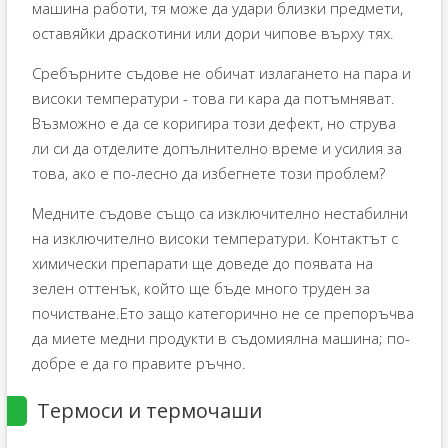
машина работи, тя може да удари близки предмети,
оставяйки драскотини или дори чипове върху тях.
Сребърните съдове не обичат излагането на пара и
високи температури - това ги кара да потъмняват.
Възможно е да се коригира този дефект, но струва
ли си да отделите допълнително време и усилия за
това, ако е по-лесно да избегнете този проблем?
Медните съдове също са изключително нестабилни
на изключително високи температури. Контактът с
химически препарати ще доведе до появата на
зелен оттенък, който ще бъде много труден за
почистване.Ето защо категорично не се препоръчва
да миете медни продукти в съдомиялна машина; по-
добре е да го правите ръчно.
Термоси и термочаши