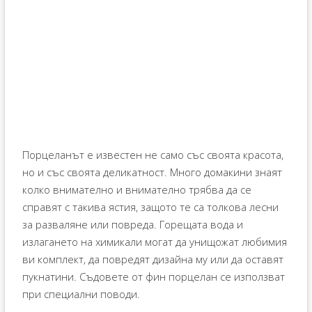
Порцеланът е известен не само със своята красота,
но и със своята деликатност. Много домакини знаят
колко внимателно и внимателно трябва да се
справят с такива ястия, защото те са толкова лесни
за разваляне или повреда. Горещата вода и
излагането на химикали могат да унищожат любимия
ви комплект, да повредят дизайна му или да оставят
пукнатини. Съдовете от фин порцелан се използват
при специални поводи.