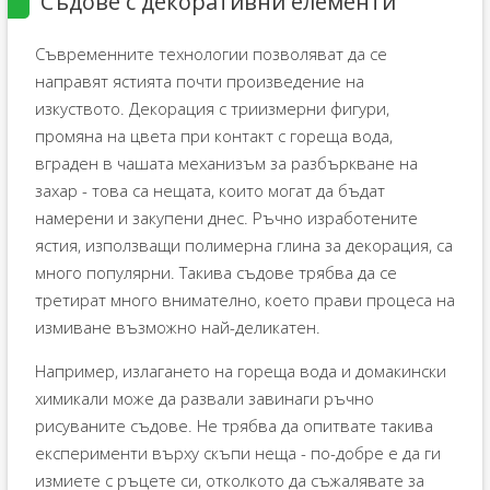
Съдове с декоративни елементи
Съвременните технологии позволяват да се
направят ястията почти произведение на
изкуството. Декорация с триизмерни фигури,
промяна на цвета при контакт с гореща вода,
вграден в чашата механизъм за разбъркване на
захар - това са нещата, които могат да бъдат
намерени и закупени днес. Ръчно изработените
ястия, използващи полимерна глина за декорация, са
много популярни. Такива съдове трябва да се
третират много внимателно, което прави процеса на
измиване възможно най-деликатен.
Например, излагането на гореща вода и домакински
химикали може да развали завинаги ръчно
рисуваните съдове. Не трябва да опитвате такива
експерименти върху скъпи неща - по-добре е да ги
измиете с ръцете си, отколкото да съжалявате за