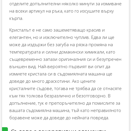
отделите допълнителни няколко минути за измиване
на всеки артикул на ръка, като го изсушите върху
кърпа.
Кристалът е не само зашеметяващо красив и
елегантен, но и изключително чуплив. Едва ли ще
може да издържи без загуба на рязка промяна на
температурата и силни домакински химикали, като
същевременно запази оригиналния си и безупречен
външен вид. Най-вероятно първият ви опит да
измиете кристала си в съдомиялната машина ще
доведе до много драскотини. Ако цените
кристалните съдове, тогава не трябва да се отнасяте
към тях толкова безразлично и безотговорно. В
допълнение, тук е препоръчително да помислите за
вашата съдомиялна машина, тъй като неправилното
боравене може да доведе до нейната повреда.