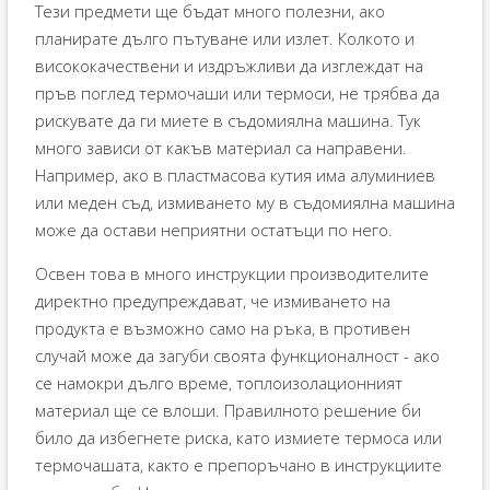
Тези предмети ще бъдат много полезни, ако
планирате дълго пътуване или излет. Колкото и
висококачествени и издръжливи да изглеждат на
пръв поглед термочаши или термоси, не трябва да
рискувате да ги миете в съдомиялна машина. Тук
много зависи от какъв материал са направени.
Например, ако в пластмасова кутия има алуминиев
или меден съд, измиването му в съдомиялна машина
може да остави неприятни остатъци по него.
Освен това в много инструкции производителите
директно предупреждават, че измиването на
продукта е възможно само на ръка, в противен
случай може да загуби своята функционалност - ако
се намокри дълго време, топлоизолационният
материал ще се влоши. Правилното решение би
било да избегнете риска, като измиете термоса или
термочашата, както е препоръчано в инструкциите