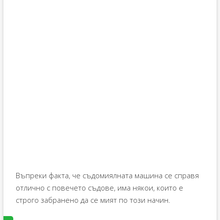
Въпреки факта, че съдомиялната машина се справя
отлично с повечето съдове, има някои, които е
строго забранено да се мият по този начин.