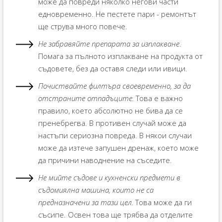
може да повреди няколко негови части
едновременно. Не пестете пари - ремонтът
ще струва много повече.
Не забравяйте препарата за изплакване
.
Помага за пълното изплакване на продукта от
съдовете, без да оставя следи или ивици.
Почиствайте филтъра своевременно, за да
отстраните отпадъците.
Това е важно
правило, което абсолютно не бива да се
пренебрегва. В противен случай може да
настъпи сериозна повреда. В някои случаи
може да изтече запушен дренаж, което може
да причини наводнение на съседите.
Не мийте съдове и кухненски предмети в
съдомиялна машина, които не са
предназначени за тази цел.
Това може да ги
съсипе. Освен това ще трябва да отделите