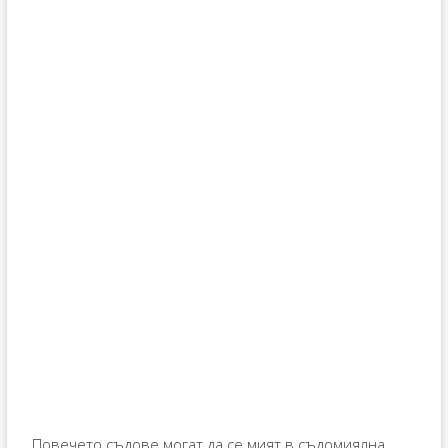
Повечето съдове могат да се мият в съдомиялна