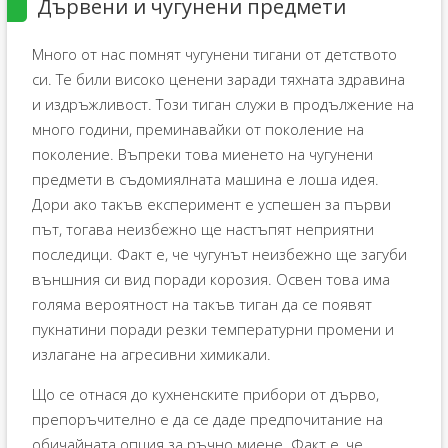
Дървени и чугунени предмети
Много от нас помнят чугунени тигани от детството
си. Те били високо ценени заради тяхната здравина
и издръжливост. Този тиган служи в продължение на
много години, преминавайки от поколение на
поколение. Въпреки това миенето на чугунени
предмети в съдомиялната машина е лоша идея.
Дори ако такъв експеримент е успешен за първи
път, тогава неизбежно ще настъпят неприятни
последици. Факт е, че чугунът неизбежно ще загуби
външния си вид поради корозия. Освен това има
голяма вероятност на такъв тиган да се появят
пукнатини поради резки температурни промени и
излагане на агресивни химикали.
Що се отнася до кухненските прибори от дърво,
препоръчително е да се даде предпочитание на
обичайната опция за ръчно миене. Факт е, че