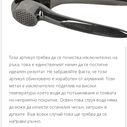
Този артикул трябва да се почиства изключително на
ръка; това е единственият начин да се постигне
идеален резултат. Не забравяйте факта, че този
артикул обикновено е изработен от алуминий. Този
метал е изключително податлив на високи
температури, което води до потъмняване и появата
на неприятно покритие. Освен това струя вода няма
да може да изчисти останалия чесън, запушен в
дупките. Във всеки случай това ще трябва да се
направи ръчно.