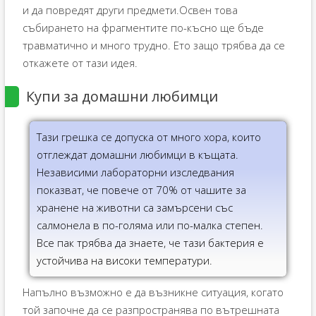
и да повредят други предмети.Освен това
събирането на фрагментите по-късно ще бъде
травматично и много трудно. Ето защо трябва да се
откажете от тази идея.
Купи за домашни любимци
Тази грешка се допуска от много хора, които
отглеждат домашни любимци в къщата.
Независими лабораторни изследвания
показват, че повече от 70% от чашите за
хранене на животни са замърсени със
салмонела в по-голяма или по-малка степен.
Все пак трябва да знаете, че тази бактерия е
устойчива на високи температури.
Напълно възможно е да възникне ситуация, когато
той започне да се разпространява по вътрешната