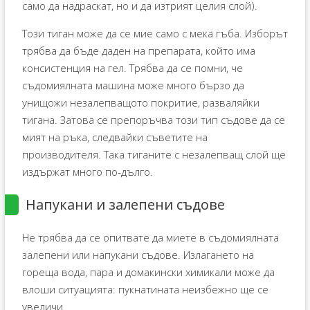
само да надраскат, но и да изтрият целия слой).
Този тиган може да се мие само с мека гъба. Изборът
трябва да бъде даден на препарата, който има
консистенция на гел. Трябва да се помни, че
съдомиялната машина може много бързо да
унищожи незалепващото покритие, разваляйки
тигана. Затова се препоръчва този тип съдове да се
мият на ръка, следвайки съветите на
производителя. Така тиганите с незалепващ слой ще
издържат много по-дълго.
Напукани и залепени съдове
Не трябва да се опитвате да миете в съдомиялната
залепени или напукани съдове. Излагането на
гореща вода, пара и домакински химикали може да
влоши ситуацията: пукнатината неизбежно ще се
увеличи.