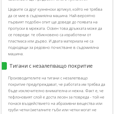
Цедките са друг кухненски артикул, който не трябва
да се мие в съдомиялна машина. Най-вероятно
първият подобен опит ще доведе до появата на
пропуски в мрежата. Освен това дръжката може да
се повреди: те обикновено са изработени от
пластмаса или дърво. И двата материала не са
подходящи за редовно почистване в съдомиялна
машина.
Тигани с незалепващо покритие
Производителите на тигани с незалепващо
покритие предупреждават, че работата им трябва да
бъде изключително внимателна и нежна. Факт е, че
тефлоновият слой е доста лесен за повреда - той не
понася въздействието на абразивни вещества или
груби четки (металните гъби или четки могат не