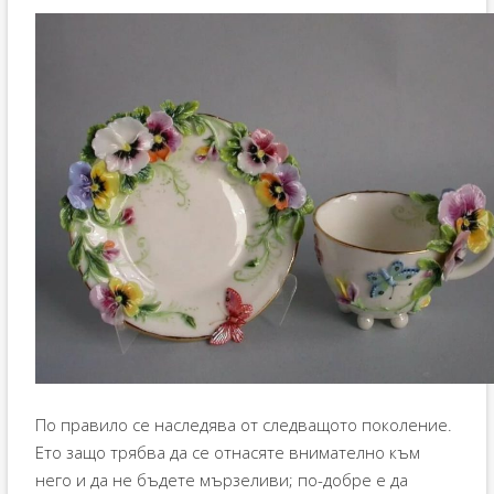
По правило се наследява от следващото поколение.
Ето защо трябва да се отнасяте внимателно към
него и да не бъдете мързеливи; по-добре е да