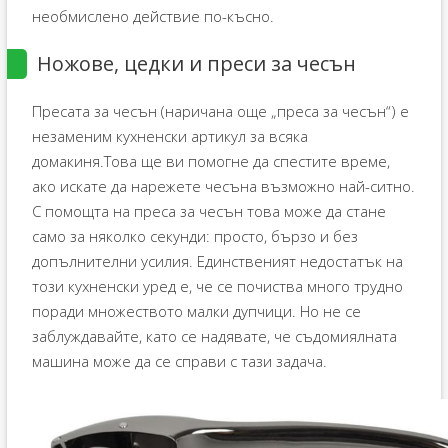
необмислено действие по-късно.
Ножове, цедки и преси за чесън
Пресата за чесън (наричана още „преса за чесън“) е
незаменим кухненски артикул за всяка
домакиня.Това ще ви помогне да спестите време,
ако искате да нарежете чесъна възможно най-ситно.
С помощта на преса за чесън това може да стане
само за няколко секунди: просто, бързо и без
допълнителни усилия. Единственият недостатък на
този кухненски уред е, че се почиства много трудно
поради множеството малки дупчици. Но не се
заблуждавайте, като се надявате, че съдомиялната
машина може да се справи с тази задача.