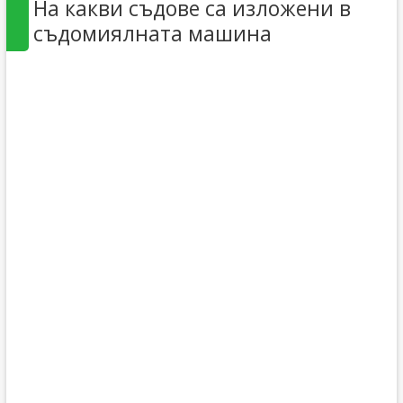
На какви съдове са изложени в
съдомиялната машина