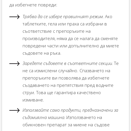
да избегнете повреди:
Трябва да се избере правилният режим.
Ако
таблетките, гела или праха са избрани в
съответствие с препоръките на
производителя, няма да се налага да сменяте
повредени части или допълнително да миете
съдовете на ръка.
Заредете съдовете в съответните секции.
Те
не са измислени случайно. Спазването на
препоръките ви позволява да избегнете
създаването на препятствия пред водните
струи. Това ще гарантира качествено
измиване.
Използвайте само продукти, предназначени за
съдомиялна машина.
Използването на
обикновен препарат за миене на съдове