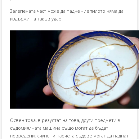
Залепената част може да падне - лепилото няма да
издържи на такъв удар.
Освен това, в резултат на това, други предмети в
съдомиялната машина също могат да бъдат
повредени: счупени парчета съдове могат да паднат