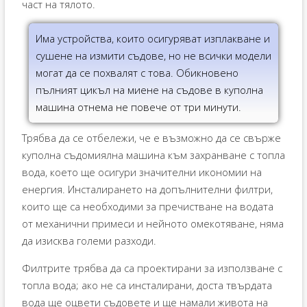
част на тялото.
Има устройства, които осигуряват изплакване и
сушене на измити съдове, но не всички модели
могат да се похвалят с това. Обикновено
пълният цикъл на миене на съдове в куполна
машина отнема не повече от три минути.
Трябва да се отбележи, че е възможно да се свърже
куполна съдомиялна машина към захранване с топла
вода, което ще осигури значителни икономии на
енергия. Инсталирането на допълнителни филтри,
които ще са необходими за пречистване на водата
от механични примеси и нейното омекотяване, няма
да изисква големи разходи.
Филтрите трябва да са проектирани за използване с
топла вода; ако не са инсталирани, доста твърдата
вода ще оцвети съдовете и ще намали живота на