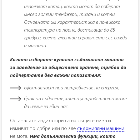
използват котли, които могат да поберат
много големи тенджери, тигани и котли.
Основната им характеристика е по-висока
температура на пране, достигаща до 85
градуса, което улеснява справянето със сажди
и мазнини.
Когато избирате куполна съдомиялна машина
за заведение за обществено хранене, трябва да
подчертаете два важни показателя:
ефективност при потребление на енергия;
броя на съдовете, които устройството може
да измие за един час.
Останалите индикатори са на същите нива и
измиват по-добре или по-зле
съдомиялни машини
не мога.
Има допълнителни функции, които