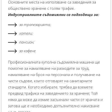
Основните места на използване са заведения за
обществено хранене с голям трафик.
Индустриалните съдомиялни са подходящи за:
за трапезарията;
хотели;
пансион;
за кафене.
Професионалната куполна съдомиялна машина ще
помогне за намаляване на разходите за труд,
намаляване на броя на персонала и получаване на
чисти съдове, които отговарят на санитарните
стандарти. Когато избирате, трябва да вземете
предвид трафика на заведението за хранене; Той
няма да може да измие засъхнали части от храната и
затова ще е необходимо допълнително накисване
на съдовете.