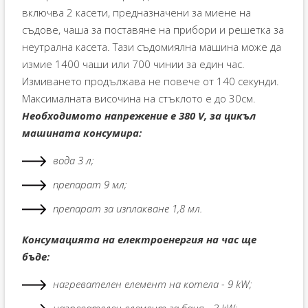
включва 2 касети, предназначени за миене на
съдове, чаша за поставяне на прибори и решетка за
неутрална касета. Тази съдомиялна машина може да
измие 1400 чаши или 700 чинии за един час.
Измиването продължава не повече от 140 секунди.
Максималната височина на стъклото е до 30см.
Необходимото напрежение е 380 V, за цикъл
машината консумира:
вода 3 л;
препарат 9 мл;
препарат за изплакване 1,8 мл.
Консумацията на електроенергия на час ще
бъде:
нагревателен елемент на котела - ​​9 kW;
нагревателен елемент за баня - ​​3 kW;