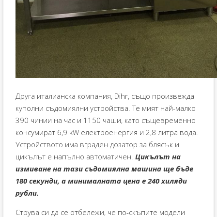
Друга италианска компания, Dihr, също произвежда
куполни съдомиялни устройства. Те мият най-малко
390 чинии на час и 1150 чаши, като същевременно
консумират 6,9 kW електроенергия и 2,8 литра вода.
Устройството има вграден дозатор за блясък и
цикълът е напълно автоматичен.
Цикълът на
измиване на тази съдомиялна машина ще бъде
180 секунди, а минималната цена е 240 хиляди
рубли.
Струва си да се отбележи, че по-скъпите модели