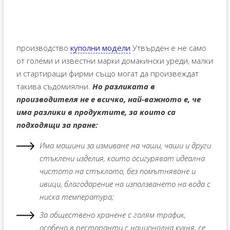
производство
куполни модели
Утвърден е не само
от големи и известни марки домакински уреди, малки
и стартиращи фирми също могат да произвеждат
такива съдомиялни.
Но разликата в
производителя не е всичко, най-важното е, че
има разлики в продуктите, за които са
подходящи за пране:
Има машини за измиване на чаши, чаши и други
стъклени изделия, които осигуряват идеална
чистота на стъклото, без помътняване и
ивици, благодарение на използването на вода с
ниска температура;
За обществено хранене с голям трафик,
особено в ресторанти с национална кухня, се