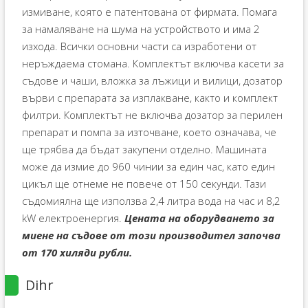
измиване, която е патентована от фирмата. Помага
за намаляване на шума на устройството и има 2
изхода. Всички основни части са изработени от
неръждаема стомана. Комплектът включва касети за
съдове и чаши, вложка за лъжици и вилици, дозатор
върви с препарата за изплакване, както и комплект
филтри. Комплектът не включва дозатор за перилен
препарат и помпа за източване, което означава, че
ще трябва да бъдат закупени отделно. Машината
може да измие до 960 чинии за един час, като един
цикъл ще отнеме не повече от 150 секунди. Тази
съдомиялна ще използва 2,4 литра вода на час и 8,2
kW електроенергия.
Цената на оборудването за
миене на съдове от този производител започва
от 170 хиляди рубли.
Dihr