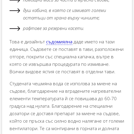
душ кабина, в която се измиват големи
остатъци от храна върху чиниите;
рафтове за резервни касети.
Това е дизайнът
съдомиялна
даде името на тази
единица. Съдовете се поставят в тави, разположени
отгоре, покрити със специална капачка, вътре в
която се извършва процедурата по измиване.
Всички видове ястия се поставят в отделни тави.
Студената чешмяна вода се използва за миене на
съдове, благодарение на вградените нагревателни
елементи температурата й се повишава до 60-70
градуса над нулата. Благодарение на специални
дозатори се доставя препарат за миене на съдове,
който се пръска със силно водно налягане от големи
вентилатори. Те са монтирани в горната и долната