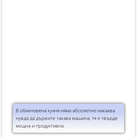
В обикновена кухня няма абсолютно никаква
нужда да държите такава машина, тя е твърде
мощна и продуктивна.