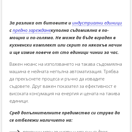
За разлика от битовите и
индустриални единици
с
предно зареждане
куполна съдомиялна е по-
мощна и по-голяма. Не може да бъде вграден в
кухненски комплект или скрит по някакъв начин
и ще измие повече от сто единици чинии за час.
Важен нюанс на използването на такава съдомиялна
машина е нейната непълна автоматизация. Трябва
да прекъснете процеса и ръчно да извадите
съдовете. Друг важен показател за ефективност е
високата консумация на енергия и цената на такива
единици.
Сред допълнителните предимства си струва да
се отбележи наличието на:
помощни маси за чисти и мръсни съдове;