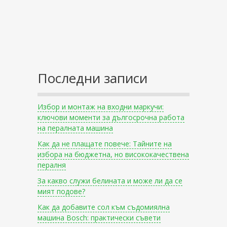
Последни записи
Избор и монтаж на входни маркучи:
ключови моменти за дългосрочна работа
на пералната машина
Как да не плащате повече: Тайните на
избора на бюджетна, но висококачествена
пералня
За какво служи белината и може ли да се
мият подове?
Как да добавите сол към съдомиялна
машина Bosch: практически съвети