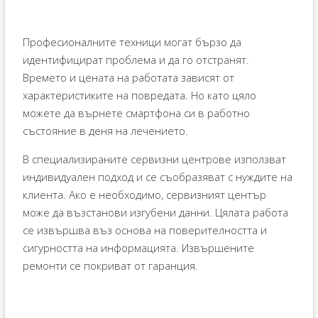
Професионалните техници могат бързо да
идентифицират проблема и да го отстранят.
Времето и цената на работата зависят от
характеристиките на повредата. Но като цяло
можете да върнете смартфона си в работно
състояние в деня на лечението.
В специализираните сервизни центрове използват
индивидуален подход и се съобразяват с нуждите на
клиента. Ако е необходимо, сервизният център
може да възстанови изгубени данни. Цялата работа
се извършва въз основа на поверителността и
сигурността на информацията. Извършените
ремонти се покриват от гаранция.