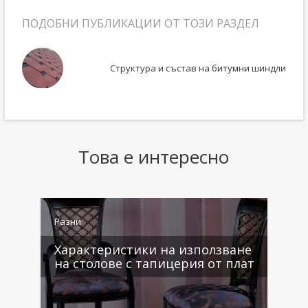
ПОДОБНИ ПУБЛИКАЦИИ ОТ ТОЗИ РАЗДЕЛ
ьо за
Структура и състав на битумни шиндли
Това е интересно
Разни
Р
ед
Характеристики на използване
на столове с тапицерия от плат