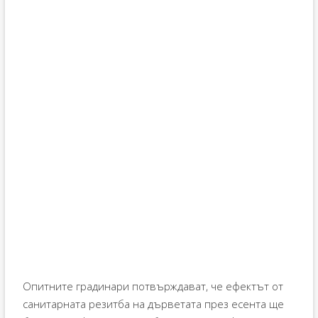
Опитните градинари потвърждават, че ефектът от
санитарната резитба на дърветата през есента ще