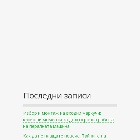
Последни записи
Избор и монтаж на входни маркучи:
ключови моменти за дългосрочна работа
на пералната машина
Как да не плащате повече: Тайните на