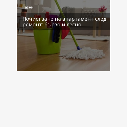
Разни
Р
Почистване на апартамент след
ремонт: бързо и лесно
0 коментара
0 