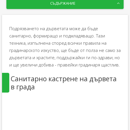
СЪДЪРЖАНИЕ
Подрязването на дърветата може да бъде
санитарно, формиращо и подмладяващо. Тази
техника, изпълнена според всички правила на
градинарското изкуство, ще бъде от полза не само за
дърветата и храстите, поддържайки ги по-здрави, но
и ще увеличи добива - правейки градинаря щастлив.
Санитарно кастрене на дървета
в града