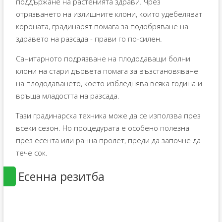
поддържане на растенията здрави. Чрез
отрязването на излишните клони, които удебеляват
короната, градинарят помага за подобряване на
здравето на разсада - прави го по-силен.
Санитарното подрязване на плододаващи болни
клони на стари дървета помага за възстановяване
на плододаването, което избледнява всяка година и
връща младостта на разсада.
Тази градинарска техника може да се използва през
всеки сезон. Но процедурата е особено полезна
през есента или ранна пролет, преди да започне да
тече сок.
Есенна резитба