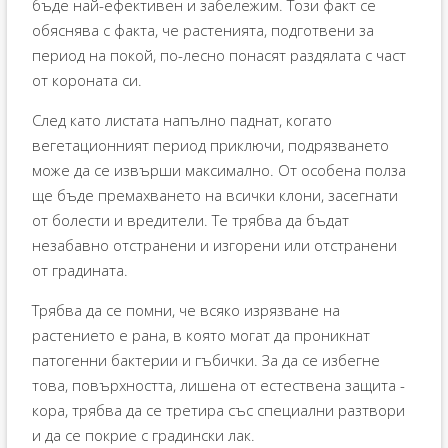
бъде най-ефективен и забележим. Този факт се
обяснява с факта, че растенията, подготвени за
период на покой, по-лесно понасят раздялата с част
от короната си.
След като листата напълно паднат, когато
вегетационният период приключи, подрязването
може да се извърши максимално. От особена полза
ще бъде премахването на всички клони, засегнати
от болести и вредители. Те трябва да бъдат
незабавно отстранени и изгорени или отстранени
от градината.
Трябва да се помни, че всяко изрязване на
растението е рана, в която могат да проникнат
патогенни бактерии и гъбички. За да се избегне
това, повърхността, лишена от естествена защита -
кора, трябва да се третира със специални разтвори
и да се покрие с градински лак.