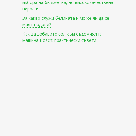
избора на бюджетна, но висококачествена
пералня
За какво служи белината и може ли да се
мият подове?
Как да добавите сол към съдомиялна
машина Bosch: практически съвети