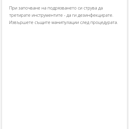
При започване на подрязването си струва да
третирате инструментите - да ги дезинфекцирате.
Извършете същите манипулации след процедурата.