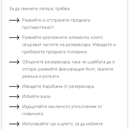
За да смените лагера, трябва:
Развийте и отстранете предната
противотежест.
Развийте крепежните елементи, които
свързват частите на резервоара. Извадете и
приберете предната половина.
Обърнете резервоара, така че шайбата да е
отгоре, развийте фиксиращия болт, свалете
ремъка и ролката.
Извадете барабана от резервоара.
Избийте вала.
Издърпайте масленото уплътнение от
главината.
Използвайте чук и длето, за да избиете