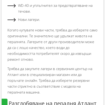
WD-40 и уплътнител за предотвратяване на
течове.
Нови лагери.
Когато купувате нови части, трябва да изберете само
оригинални. Те значително ще удължат живота на
пералнята. Лагерите от други производители може
да са с лошо качество, което води до
необходимостта потребителят скоро да извърши
ремонт отново.
Трябва да закупите лагери в сервизния център на
Атлант или в специализиран магазин или да
поръчате онлайн. Трябва да изберете резервни
части стриктно в съответствие с модела на
пералната машина.
Разглобяване на пералня Атлант