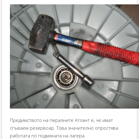
Предимството на пералните Атлант е, че имат
сгъваем резервоар. Това значително опростява
работата по подмяната на лагера.