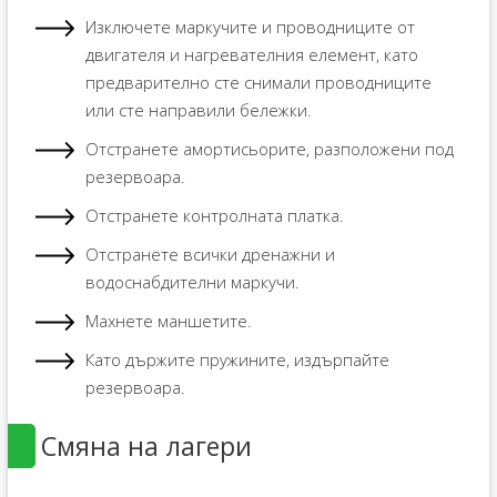
Изключете маркучите и проводниците от
двигателя и нагревателния елемент, като
предварително сте снимали проводниците
или сте направили бележки.
Отстранете амортисьорите, разположени под
резервоара.
Отстранете контролната платка.
Отстранете всички дренажни и
водоснабдителни маркучи.
Махнете маншетите.
Като държите пружините, издърпайте
резервоара.
Смяна на лагери