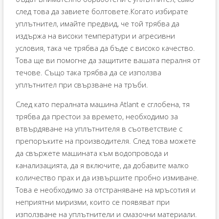
след това да завиете болтовете.Когато избирате
уплътнител, имайте предвид, че той трябва да
издържа на високи температури и агресивни
условия, така че трябва да бъде с високо качество.
Това ще ви помогне да защитите вашата пералня от
течове. Също така трябва да се използва
уплътнител при свързване на тръби.
След като пералната машина Atlant е сглобена, тя
трябва да престои за времето, необходимо за
втвърдяване на уплътнителя в съответствие с
препоръките на производителя. След това можете
да свържете машината към водопровода и
канализацията, да я включите, да добавите малко
количество прах и да извършите пробно измиване.
Това е необходимо за отстраняване на мръсотия и
неприятни миризми, които се появяват при
използване на уплътнители и смазочни материали.