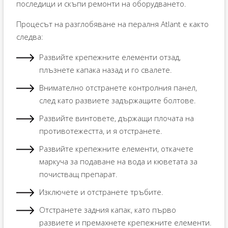
последици и скъпи ремонти на оборудването.
Процесът на разглобяване на пералня Atlant е както
следва:
Развийте крепежните елементи отзад,
плъзнете капака назад и го свалете.
Внимателно отстранете контролния панел,
след като развиете задържащите болтове.
Развийте винтовете, държащи плочата на
противотежестта, и я отстранете.
Развийте крепежните елементи, откачете
маркуча за подаване на вода и кюветата за
почистващ препарат.
Изключете и отстранете тръбите.
Отстранете задния капак, като първо
развиете и премахнете крепежните елементи.