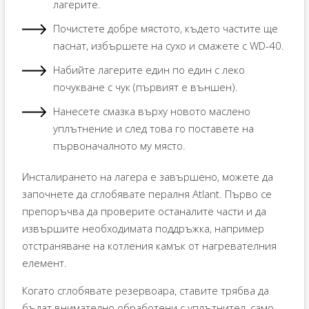
лагерите.
Почистете добре мястото, където частите ще
паснат, избършете на сухо и смажете с WD-40.
Набийте лагерите един по един с леко
почукване с чук (първият е външен).
Нанесете смазка върху новото маслено
уплътнение и след това го поставете на
първоначалното му място.
Инсталирането на лагера е завършено, можете да
започнете да сглобявате пералня Atlant. Първо се
препоръчва да проверите останалите части и да
извършите необходимата поддръжка, например
отстраняване на котления камък от нагревателния
елемент.
Когато сглобявате резервоара, ставите трябва да
бъдат внимателно обработени с уплътнител, само