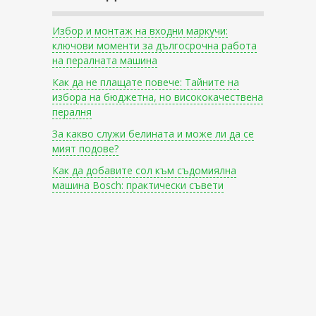
Избор и монтаж на входни маркучи:
ключови моменти за дългосрочна работа
на пералната машина
Как да не плащате повече: Тайните на
избора на бюджетна, но висококачествена
пералня
За какво служи белината и може ли да се
мият подове?
Как да добавите сол към съдомиялна
машина Bosch: практически съвети