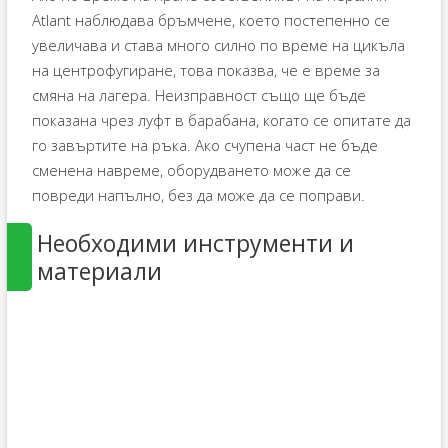
Atlant наблюдава бръмчене, което постепенно се
увеличава и става много силно по време на цикъла
на центрофугиране, това показва, че е време за
смяна на лагера. Неизправност също ще бъде
показана чрез луфт в барабана, когато се опитате да
го завъртите на ръка. Ако счупена част не бъде
сменена навреме, оборудването може да се
повреди напълно, без да може да се поправи.
Необходими инструменти и
материали