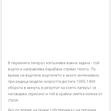
В пералнята лагерът изпълнява важна задача - той
върти и направлява барабана спрямо тялото. По
време на въртене въртенето е много интензивно,
при редица модели скоростта достига 1000-1400
оборота в минута, в резултат на което лагерът се
натоварва сериозно и той в крайна сметка излиза от
строя.
Ако по време на пране собственикът на пералня