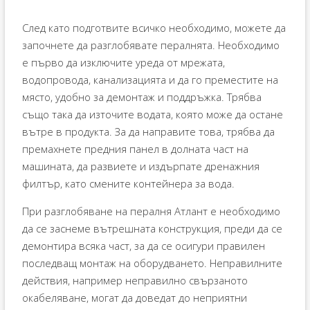
След като подготвите всичко необходимо, можете да
започнете да разглобявате пералнята. Необходимо
е първо да изключите уреда от мрежата,
водопровода, канализацията и да го преместите на
място, удобно за демонтаж и поддръжка. Трябва
също така да източите водата, която може да остане
вътре в продукта. За да направите това, трябва да
премахнете предния панел в долната част на
машината, да развиете и издърпате дренажния
филтър, като смените контейнера за вода.
При разглобяване на пералня Атлант е необходимо
да се заснеме вътрешната конструкция, преди да се
демонтира всяка част, за да се осигури правилен
последващ монтаж на оборудването. Неправилните
действия, например неправилно свързаното
окабеляване, могат да доведат до неприятни