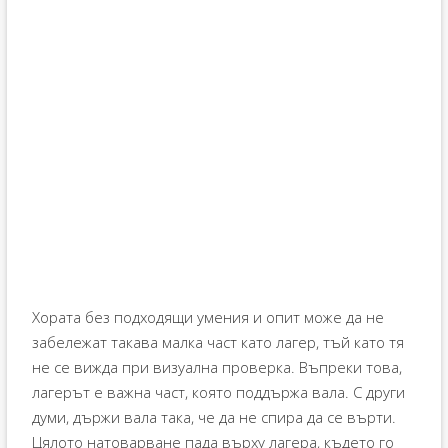
Хората без подходящи умения и опит може да не
забележат такава малка част като лагер, тъй като тя
не се вижда при визуална проверка. Въпреки това,
лагерът е важна част, която поддържа вала. С други
думи, държи вала така, че да не спира да се върти.
Цялото натоварване пада върху лагера, където го