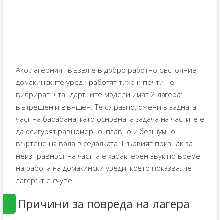
Ако лагерният възел е в добро работно състояние,
домакинските уреди работят тихо и почти не
вибрират. Стандартните модели имат 2 лагера:
вътрешен и външен. Те са разположени в задната
част на барабана, като основната задача на частите е
да осигурят равномерно, плавно и безшумно
въртене на вала в седалката. Първият признак за
неизправност на частта е характерен звук по време
на работа на домакински уреди, което показва, че
лагерът е счупен.
Причини за повреда на лагера