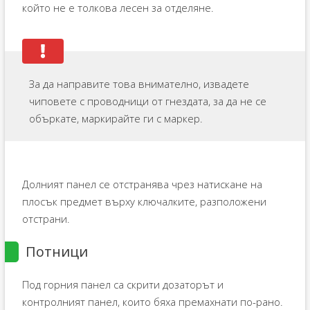
който не е толкова лесен за отделяне.
За да направите това внимателно, извадете
чиповете с проводници от гнездата, за да не се
объркате, маркирайте ги с маркер.
Долният панел се отстранява чрез натискане на
плосък предмет върху ключалките, разположени
отстрани.
Потници
Под горния панел са скрити дозаторът и
контролният панел, които бяха премахнати по-рано.