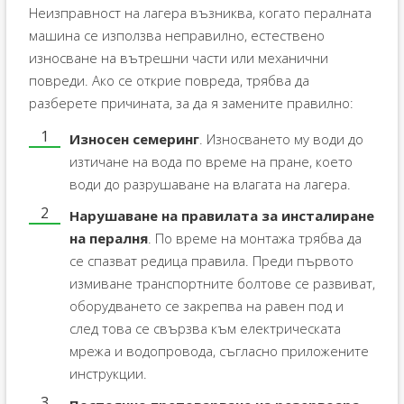
Неизправност на лагера възниква, когато пералната
машина се използва неправилно, естествено
износване на вътрешни части или механични
повреди. Ако се открие повреда, трябва да
разберете причината, за да я замените правилно:
Износен семеринг
. Износването му води до
изтичане на вода по време на пране, което
води до разрушаване на влагата на лагера.
Нарушаване на правилата за инсталиране
на пералня
. По време на монтажа трябва да
се спазват редица правила. Преди първото
измиване транспортните болтове се развиват,
оборудването се закрепва на равен под и
след това се свързва към електрическата
мрежа и водопровода, съгласно приложените
инструкции.