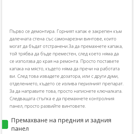
Първо се демонтира. Горният капак е закрепен към
далечната стена със самонарезни винтове, които
могат да бъдат отстранени.За да премахнете капака,
той трябва да бъде преместен, след което няма да
се използва до края на ремонта. Просто поставете
капака на място, където няма да пречи на работата
ви. След това извадете дозатора, или с други думи,
отделението, където се излива перилният препарат.
За да направите това, просто натиснете ключалката.
Следващата стъпка е да премахнете контролния
панел, просто развийте винтовете.
Премахване на предния и задния
панел