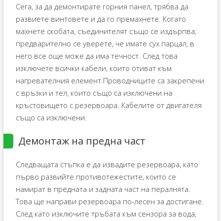
Сега, за да демонтирате горния панел, трябва да
развиете винтовете и да го премахнете. Когато
махнете скобата, съединителят също се издърпва;
предварително се уверете, че имате сух парцал, в
него все още може да има течност. След това
изключете всички кабели, които отиват към
нагревателния елемент.Проводниците са закрепени
с връзки и тел, които също са изключени на
кръстовището с резервоара. Кабелите от двигателя
също са изключени.
Демонтаж на предна част
Следващата стъпка е да извадите резервоара, като
първо развийте противотежестите, които се
намират в предната и задната част на пералнята.
Това ще направи резервоара по-лесен за достигане.
След като изключите тръбата към сензора за вода,