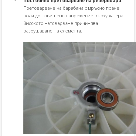
Постоянно претоварване на резервоара
.
Претоварване на барабана с мръсно пране
води до повишено напрежение върху лагера.
Високото натоварване причинява
разрушаване на елемента.