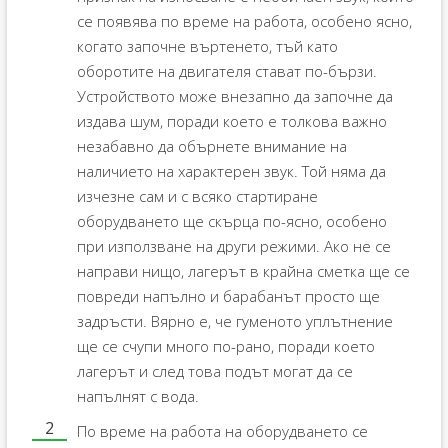
се появява по време на работа, особено ясно,
когато започне въртенето, тъй като
оборотите на двигателя стават по-бързи.
Устройството може внезапно да започне да
издава шум, поради което е толкова важно
незабавно да обърнете внимание на
наличието на характерен звук. Той няма да
изчезне сам и с всяко стартиране
оборудването ще скърца по-ясно, особено
при използване на други режими. Ако не се
направи нищо, лагерът в крайна сметка ще се
повреди напълно и барабанът просто ще
задръсти. Вярно е, че гуменото уплътнение
ще се счупи много по-рано, поради което
лагерът и след това подът могат да се
напълнят с вода.
По време на работа на оборудването се