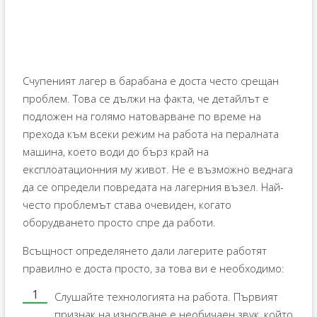
Счупеният лагер в барабана е доста често срещан
проблем. Това се дължи на факта, че детайлът е
подложен на голямо натоварване по време на
прехода към всеки режим на работа на пералната
машина, което води до бърз край на
експлоатационния му живот. Не е възможно веднага
да се определи повредата на лагерния възел. Най-
често проблемът става очевиден, когато
оборудването просто спре да работи.
Всъщност определянето дали лагерите работят
правилно е доста просто, за това ви е необходимо:
Слушайте технологията на работа. Първият
признак на износване е необичаен звук, който