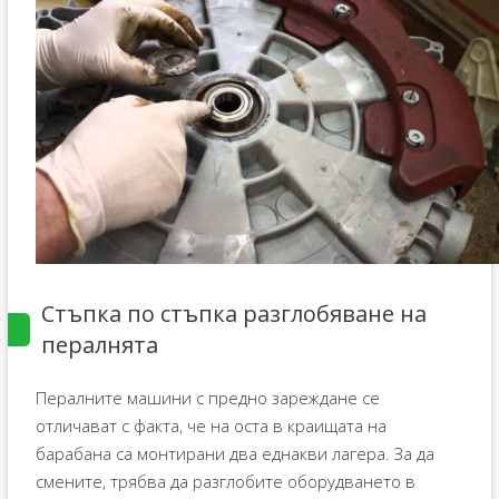
Стъпка по стъпка разглобяване на
пералнята
Пералните машини с предно зареждане се
отличават с факта, че на оста в краищата на
барабана са монтирани два еднакви лагера. За да
смените, трябва да разглобите оборудването в