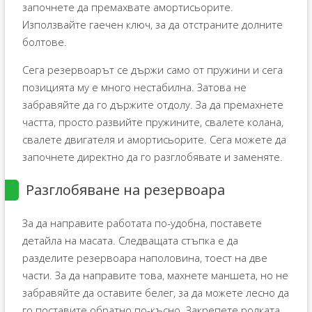
започнете да премахвате амортисьорите.
Използвайте гаечен ключ, за да отстраните долните
болтове.
Сега резервоарът се държи само от пружини и сега
позицията му е много нестабилна. Затова не
забравяйте да го държите отдолу. За да премахнете
частта, просто развийте пружините, свалете колана,
свалете двигателя и амортисьорите. Сега можете да
започнете директно да го разглобявате и заменяте.
Разглобяване на резервоара
За да направите работата по-удобна, поставете
детайла на масата. Следващата стъпка е да
разделите резервоара наполовина, тоест на две
части. За да направите това, махнете маншета, но не
забравяйте да оставите белег, за да можете лесно да
го поставите обратно по-късно. Закрепете ролката