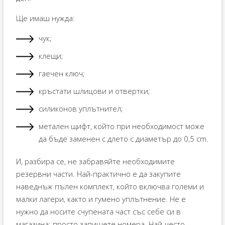
Ще имаш нужда:
чук;
клещи;
гаечен ключ;
кръстати шлицови и отвертки;
силиконов уплътнител;
метален щифт, който при необходимост може
да бъде заменен с длето с диаметър до 0,5 cm.
И, разбира се, не забравяйте необходимите
резервни части. Най-практично е да закупите
наведнъж пълен комплект, който включва големи и
малки лагери, както и гумено уплътнение. Не е
нужно да носите счупената част със себе си в
магазина; просто запишете номера. Най-често