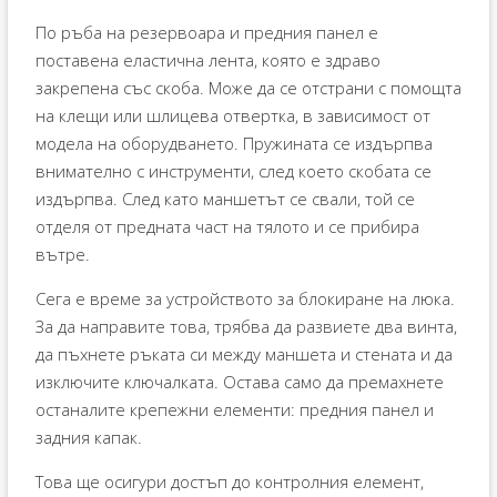
По ръба на резервоара и предния панел е
поставена еластична лента, която е здраво
закрепена със скоба. Може да се отстрани с помощта
на клещи или шлицева отвертка, в зависимост от
модела на оборудването. Пружината се издърпва
внимателно с инструменти, след което скобата се
издърпва. След като маншетът се свали, той се
отделя от предната част на тялото и се прибира
вътре.
Сега е време за устройството за блокиране на люка.
За да направите това, трябва да развиете два винта,
да пъхнете ръката си между маншета и стената и да
изключите ключалката. Остава само да премахнете
останалите крепежни елементи: предния панел и
задния капак.
Това ще осигури достъп до контролния елемент,