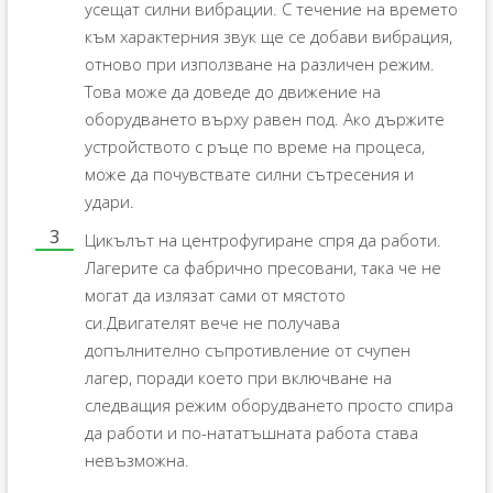
усещат силни вибрации. С течение на времето
към характерния звук ще се добави вибрация,
отново при използване на различен режим.
Това може да доведе до движение на
оборудването върху равен под. Ако държите
устройството с ръце по време на процеса,
може да почувствате силни сътресения и
удари.
Цикълът на центрофугиране спря да работи.
Лагерите са фабрично пресовани, така че не
могат да излязат сами от мястото
си.Двигателят вече не получава
допълнително съпротивление от счупен
лагер, поради което при включване на
следващия режим оборудването просто спира
да работи и по-нататъшната работа става
невъзможна.