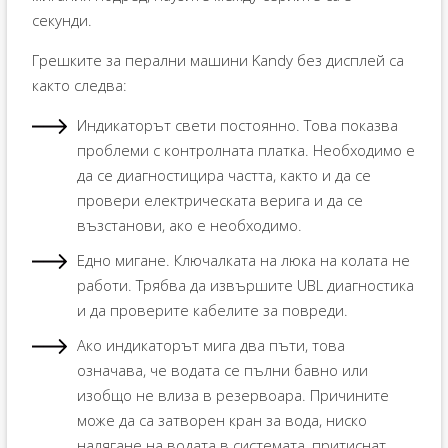
секунди.
Грешките за перални машини Kandy без дисплей са
както следва:
Индикаторът свети постоянно. Това показва
проблеми с контролната платка. Необходимо е
да се диагностицира частта, както и да се
провери електрическата верига и да се
възстанови, ако е необходимо.
Едно мигане. Ключалката на люка на колата не
работи. Трябва да извършите UBL диагностика
и да проверите кабелите за повреди.
Ако индикаторът мига два пъти, това
означава, че водата се пълни бавно или
изобщо не влиза в резервоара. Причините
може да са затворен кран за вода, ниско
налягане на водата в системата, притиснат