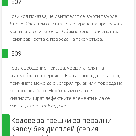
E07
Този код показва, че двигателят се върти твърде
бързо. След три опита за стартиране на програмата
машината се изключва. Обикновено причината за
неизправността е повреда на тахометъра.
E09
Това съобщение показва, че двигателят на
автомобила е повреден. Валът спира да се върти,
причината може да е изгорял триак или повреда на
контролния блок. Необходимо е да се
диагностицират дефектните елементи и да се
сменят, ако е необходимо.
Кодове за грешки за перални
Kandy без дисплей (серия