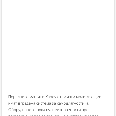
Пералните машини Kandy от всички модификации
имат вградена система за самодиагностика.
Оборудването показва неизправности чрез
показване на код за грешка на дисплея или чрез