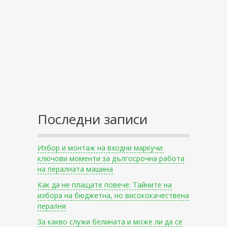
Последни записи
Избор и монтаж на входни маркучи:
ключови моменти за дългосрочна работа
на пералната машина
Как да не плащате повече: Тайните на
избора на бюджетна, но висококачествена
пералня
За какво служи белината и може ли да се