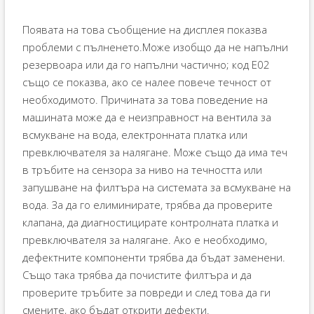
Появата на това съобщение на дисплея показва
проблеми с пълненето.Може изобщо да не напълни
резервоара или да го напълни частично; код E02
също се показва, ако се налее повече течност от
необходимото. Причината за това поведение на
машината може да е неизправност на вентила за
всмукване на вода, електронната платка или
превключвателя за налягане. Може също да има теч
в тръбите на сензора за ниво на течността или
запушване на филтъра на системата за всмукване на
вода. За да го елиминирате, трябва да проверите
клапана, да диагностицирате контролната платка и
превключвателя за налягане. Ако е необходимо,
дефектните компоненти трябва да бъдат заменени.
Също така трябва да почистите филтъра и да
проверите тръбите за повреди и след това да ги
смените, ако бъдат открити дефекти.