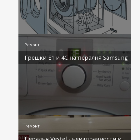
3 коментара
Ремонт
Грешки E1 и 4C на пералня Samsung
2 коментара
Ремонт
Пералня Vestel - неизправности и