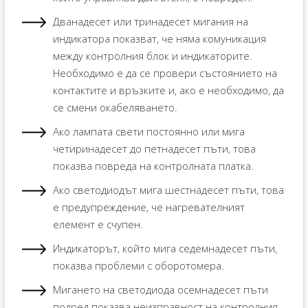
Дванадесет или тринадесет мигания на
индикатора показват, че няма комуникация
между контролния блок и индикаторите.
Необходимо е да се провери състоянието на
контактите и връзките и, ако е необходимо, да
се смени окабеляването.
Ако лампата свети постоянно или мига
четиринадесет до петнадесет пъти, това
показва повреда на контролната платка.
Ако светодиодът мига шестнадесет пъти, това
е предупреждение, че нагревателният
елемент е счупен.
Индикаторът, който мига седемнадесет пъти,
показва проблеми с оборотомера.
Мигането на светодиода осемнадесет пъти
подред показва неизправност на контролния