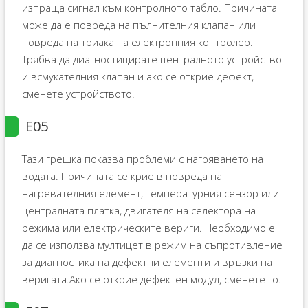
изпраща сигнал към контролното табло. Причината
може да е повреда на пълнителния клапан или
повреда на триака на електронния контролер.
Трябва да диагностицирате централното устройство
и всмукателния клапан и ако се открие дефект,
сменете устройството.
E05
Тази грешка показва проблеми с нагряването на
водата. Причината се крие в повреда на
нагревателния елемент, температурния сензор или
централната платка, двигателя на селектора на
режима или електрическите вериги. Необходимо е
да се използва мултицет в режим на съпротивление
за диагностика на дефектни елементи и връзки на
веригата.Ако се открие дефектен модул, сменете го.