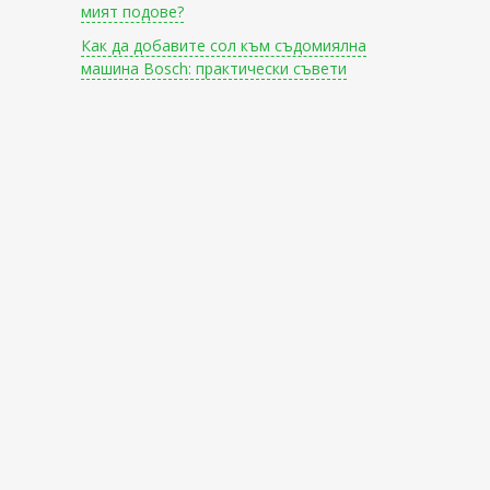
мият подове?
Как да добавите сол към съдомиялна
машина Bosch: практически съвети