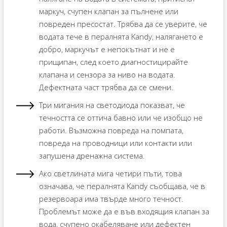
маркуч, счупен клапан за пълнене или
повреден пресостат. Трябва да се уверите, че
водата тече в пералнята Kandy, налягането е
добро, маркучът е непокътнат и не е
прищипан, след което диагностицирайте
клапана и сензора за ниво на водата.
Дефектната част трябва да се смени.
Три мигания на светодиода показват, че
течността се оттича бавно или че изобщо не
работи. Възможна повреда на помпата,
повреда на проводници или контакти или
запушена дренажна система.
Ако светлината мига четири пъти, това
означава, че пералнята Kandy съобщава, че в
резервоара има твърде много течност.
Проблемът може да е във входящия клапан за
вода, счупено окабеляване или дефектен