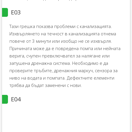
E03
Тази грешка показва проблеми с канализацията.
Изхвърлянето на течност в канализацията отнема
повече от 3 минути или изобщо не се изхвърля.
Причината може да е повредена помпа или нейната
верига, счупен превключвател за налягане или
запушена дренажна система. Необходимо е да
проверите тръбите, дренажния маркуч, сензора за
ниво на водата и помпата. Дефектните елементи
трябва да бъдат заменени с нови.
E04