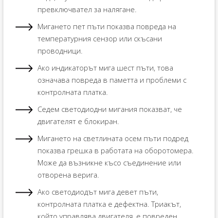
превключвател за налягане.
Мигането пет пъти показва повреда на
температурния сензор или скъсани
проводници.
Ако индикаторът мига шест пъти, това
означава повреда в паметта и проблеми с
контролната платка.
Седем светодиодни мигания показват, че
двигателят е блокиран.
Мигането на светлината осем пъти подред
показва грешка в работата на оборотомера.
Може да възникне късо съединение или
отворена верига.
Ако светодиодът мига девет пъти,
контролната платка е дефектна. Триакът,
който управлява двигателя, е повреден.