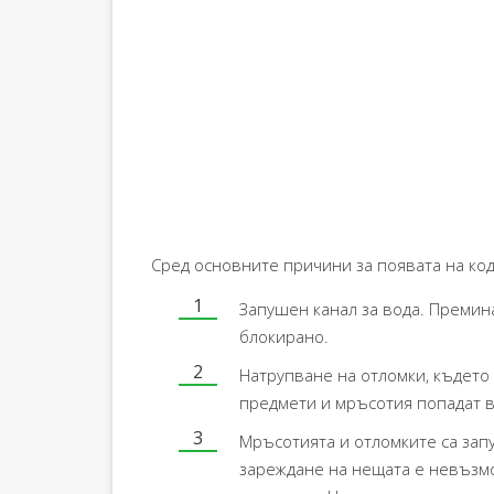
Сред основните причини за появата на код
Запушен канал за вода. Премин
блокирано.
Натрупване на отломки, където 
предмети и мръсотия попадат в
Мръсотията и отломките са зап
зареждане на нещата е невъзмо