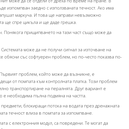
нит може да се отдели от дреха по време на пране. В
ъде изпомпван заедно с използваната течност. Ако има
запушат маркуча. И това ще направи невъзможно
та ще спре цикъла и ще даде грешка.
. Понякога прищипването на тази част също може да
 Системата може да не получи сигнал за източване на
се обясни със софтуерен проблем, но по-често показва по-
Първият проблем, който може да възникне, е
одещи от помпата към контролната платка. Този проблем
лно транспортиране на пералнята. Друг вариант е
о е необходима пълна подмяна на частта.
 предмети, блокиращи потока на водата през дренажната
ната течност влиза в помпата за изпомпване.
та с електронния модул, са повредени. Те могат да