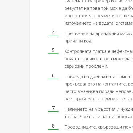
системата. Например копче или 
резултат на това той може да б
много такива предмети, те ще 
източването на водата, система
Прегъване на дренажния маркуч
причини код.
Контролната платка е дефектна.
водата. Понякога това може да 
сериозни проблеми.
Повреда на дренажната помпа. 
прекъсването на контактите, в
често възниква поради неправи
неизправност на помпата, когат
Наличието на мръсотия и чужди
тръба. Чрез тази част използва
Проводниците, свързващи помпа