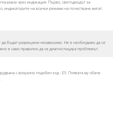
 показана чрез индикация. Първо, светодиодът за
ро, индикаторите на всички режими на почистване мигат.
т да бъдат разрешени независимо. Не е необходимо да се
ажно е само правилно да се диагностицира проблемът.
рудвана с визуално подобен код - E5. Появата му обаче
.