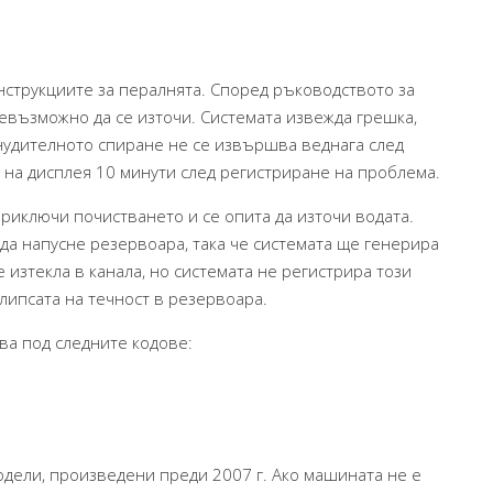
нструкциите за пералнята. Според ръководството за
невъзможно да се източи. Системата извежда грешка,
нудителното спиране не се извършва веднага след
 на дисплея 10 минути след регистриране на проблема.
риключи почистването и се опита да източи водата.
да напусне резервоара, така че системата ще генерира
е изтекла в канала, но системата не регистрира този
липсата на течност в резервоара.
ва под следните кодове:
одели, произведени преди 2007 г. Ако машината не е