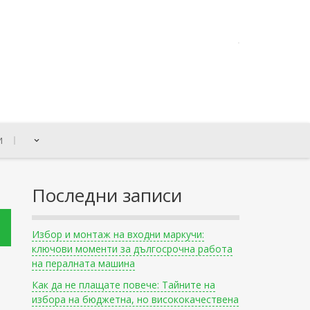
И
Последни записи
Избор и монтаж на входни маркучи:
ключови моменти за дългосрочна работа
на пералната машина
Как да не плащате повече: Тайните на
избора на бюджетна, но висококачествена