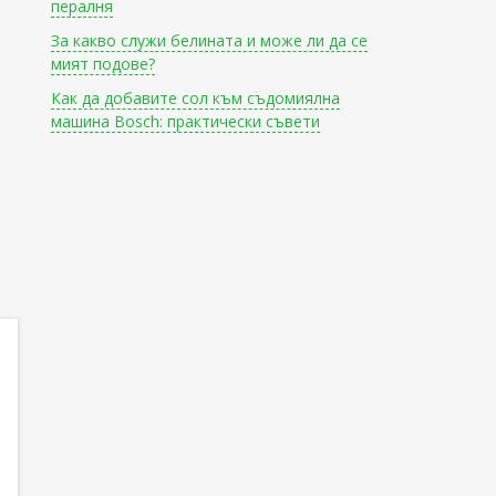
пералня
За какво служи белината и може ли да се
мият подове?
Как да добавите сол към съдомиялна
машина Bosch: практически съвети