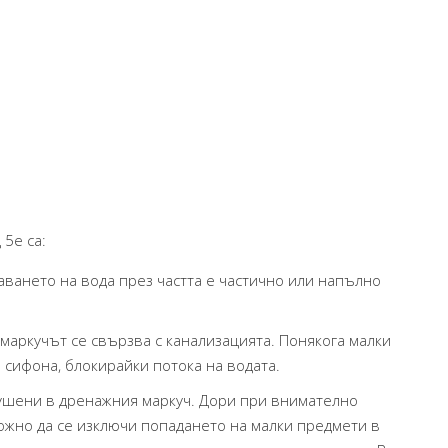
 5е са:
аването на вода през частта е частично или напълно
маркучът се свързва с канализацията. Понякога малки
 сифона, блокирайки потока на водата.
ушени в дренажния маркуч. Дори при внимателно
жно да се изключи попадането на малки предмети в