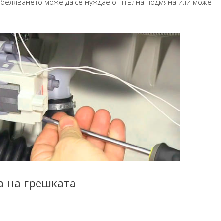
кабеляването може да се нуждае от пълна подмяна или може
а на грешката