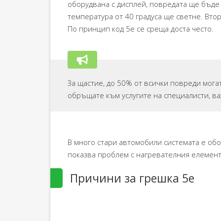
оборудвана с дисплей, повредата ще бъде
температура от 40 градуса ще светне. Вто
По принцип код 5e се среща доста често.
За щастие, до 50% от всички повреди мога
обръщате към услугите на специалисти, в
В много стари автомобили системата е обо
показва проблем с нагревателния елемент
Причини за грешка 5e