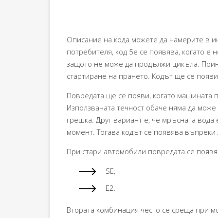
Описание на кода можете да намерите в и
потребителя, код 5e се появява, когато е 
защото не може да продължи цикъла. При
стартиране на прането. Кодът ще се появи
Повредата ще се появи, когато машината п
Използваната течност обаче няма да може 
грешка. Друг вариант е, че мръсната вода 
момент. Тогава кодът се появява въпреки 
При стари автомобили повредата се появя
SE;
E2.
Втората комбинация често се среща при м