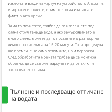
изключите входния маркуч на устройството Ariston и,
въоръжени с клещи, внимателно да издърпате
филтърната мрежа.
За да го почистите, трябва да го изплакнете под
силна струя течаща вода, а ако замърсяването е
много силно, можете да го поставите в разтвор на
лимонена киселина за 15-20 минути. Тази процедура
ще премахне не само отломките, но и варовика.
След обработката мрежата трябва да се монтира
обратно, да се свърже маркучът и да се включи
захранването с вода.
Пълнене и последващо оттичане
на водата