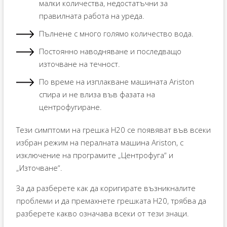
малки количества, недостатъчни за
правилната работа на уреда.
Пълнене с много голямо количество вода.
Постоянно наводняване и последващо
източване на течност.
По време на изплакване машината Ariston
спира и не влиза във фазата на
центрофугиране.
Тези симптоми на грешка H20 се появяват във всеки
избран режим на пералната машина Ariston, с
изключение на програмите „Центрофуга“ и
„Източване“.
За да разберете как да коригирате възникналите
проблеми и да премахнете грешката H20, трябва да
разберете какво означава всеки от тези знаци.