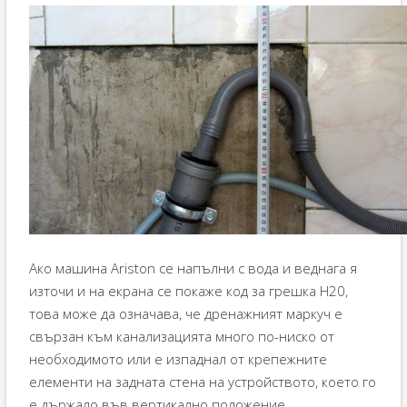
Ако машина Ariston се напълни с вода и веднага я
източи и на екрана се покаже код за грешка H20,
това може да означава, че дренажният маркуч е
свързан към канализацията много по-ниско от
необходимото или е изпаднал от крепежните
елементи на задната стена на устройството, което го
е държало във вертикално положение.