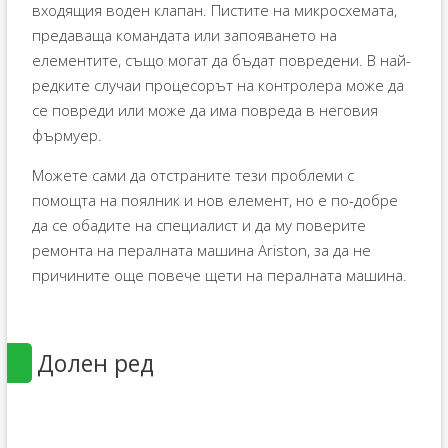
входящия воден клапан. Пистите на микросхемата,
предаваща командата или запояването на
елементите, също могат да бъдат повредени. В най-
редките случаи процесорът на контролера може да
се повреди или може да има повреда в неговия
фърмуер.
Можете сами да отстраните тези проблеми с
помощта на поялник и нов елемент, но е по-добре
да се обадите на специалист и да му поверите
ремонта на пералната машина Ariston, за да не
причините още повече щети на пералната машина.
Долен ред