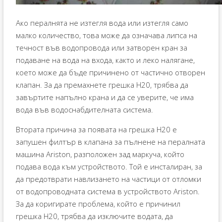
Ако пералнята не изтегля вода или изтегля само
малко количество, това може да означава липса на
течност във водопровода или затворен кран за
подаване на вода на входа, както и леко налягане,
което може да бъде причинено от частично отворен
клапан. За да премахнете грешка H20, трябва да
завъртите напълно крана и да се уверите, че има
вода във водоснабдителната система.
Втората причина за появата на грешка H20 е
запушен филтър в клапана за пълнене на пералната
машина Ariston, разположен зад маркуча, който
подава вода към устройството. Той е инсталиран, за
да предотврати навлизането на частици от отломки
от водопроводната система в устройството Ariston.
За да коригирате проблема, който е причинил
грешка H20, трябва да изключите водата, да