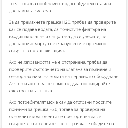
това показва проблеми с водоснабдителната или
дренажната система.
За да премахнете грешка H20, трябва да проверите
как се подава водата, да почистите филтъра на
входящия клапан и също така да се уверите, че
дренажният маркуч не е запушен и е правилно
свързан към канализацията.
Ако неизправността не е отстранена, трябва да
проверите състоянието на клапана за пълнене и
сензора за ниво на водата на пералното оборудване
Ariston и ако това не помогне, диагностицирайте
електронната платка.
Ако потребителят може сам да отстрани простите
причини за грешка H20, тогава за проверка на
основните компоненти се препоръчва да се
свържете със сервизен център и да се обадите на