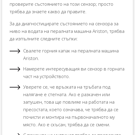
проверите състоянието на този сензор; просто
трябва да знаете какво да правите.
За да диагностицирате състоянието на сензора за
ниво на водата на пералната машина Ariston, трябва
да изпълните следните стъпки:
Свалете горния капак на пералната машина
Ariston.
Намерете интересуващия ви сензор в горната
част на устройството.
Уверете се, че връзката на тръбата под
налягане е стегната. Ако е разкачен или
запушен, това ще повлияе на работата на
пресостата, което означава, че трябва да се
почисти и монтира на първоначалното му
място. Ако е скъсан, трябва да се смени.
С помощта на мултицет трябва да проверите