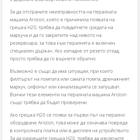
За да отстраните неизправността на пералната
машина Ariston, която е причинила появата на
грешка H20, трябва да повдигнете средата на
маркуча и да го закрепите над нивото на
резервоара; за това към пералнята е включен
специален държач. Ако изпадне от резето отзад,
просто трябва да го върнете обратно.
Възможно е също да има ситуации, при които
филтърът на помпата или самата помпа, дренажният
маркуч, сифонът или канализацията се запушват.
Всички тези елементи на пералната машина Ariston
също трябва да бъдат проверени.
Ако грешка H20 се появи за първи път на перално
оборудване Ariston, това може да означава повреда
в контролната платка или в дисплея на устройството.
За да разрешите грешка H20, трябва да изключите