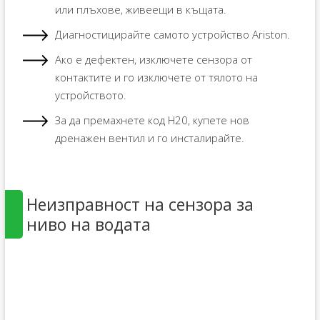
или плъхове, живеещи в къщата.
Диагностицирайте самото устройство Ariston.
Ако е дефектен, изключете сензора от
контактите и го изключете от тялото на
устройството.
За да премахнете код H20, купете нов
дренажен вентил и го инсталирайте.
Неизправност на сензора за
ниво на водата