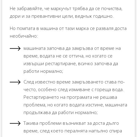
Не забравяйте, че маркучът трябва да се почиства,
дори и за превантивни цели, веднъж годишно.
Но помпата в машина от тази марка се разваля доста
необичайно:
машината започва да замръзва от време на
време, водата не се оттича, но когато се
извърши рестартиране, всичко започва да
работи нормално;
След известно време замръзването става по-
често, особено след измиване с гореща вода.
Рестартирането на програмата не решава
проблема, но когато водата изстине, машината
продължава да работи нормално;
Такива проблеми възникват за доста дълго
време, след което пералнята напълно спира