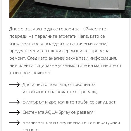
Днес е възможно да се говори за най-честите
повреди на пералните агрегати Hans, като се
използват доста оскъдни статистически данни,
предоставени от големи сервизни центрове за
ремонт. След като анализирахме тази информация,
ние идентифицирахме уязвимостите на машините от
този производител:
Доста често помпата, отговорна за
източването на водата, се проваля;
филтърът и дренажните тръби се запушват;
Системата AQUA-Spray се разваля;
възникват къси съединения в температурния
сензор;