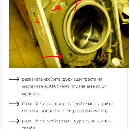
разкачете скобите, държащи тракта на
системата AQUA-SPRAY, отдалечете го от
маншета;
Разхлабете коланите, развийте монтажните
болтове, извадете електрическия мотор;
разхлабете скобите и извадете дренажната
тръба;