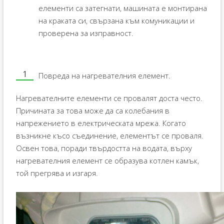
елементи са затегнати, машината е монтирана
на краката си, свързана към комуникации и
проверена за изправност.
Повреда на нагревателния елемент.
Нагревателните елементи се провалят доста често.
Причината за това може да са колебания в
напрежението в електрическата мрежа. Когато
възникне късо съединение, елементът се проваля.
Освен това, поради твърдостта на водата, върху
нагревателния елемент се образува котлен камък,
той прегрява и изгаря.