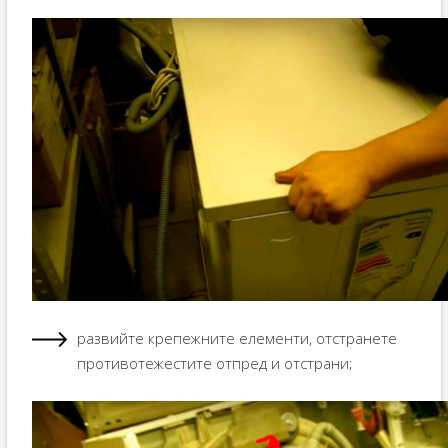
развийте крепежните елементи, отстранете
противотежестите отпред и отстрани;