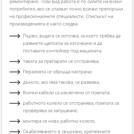
ремонтирано. Този вид работа е по силите на всеки
потребител, ако се спазват точно всички препоръки
на професионалните специалисти. Списъкът на
произведенията е както следва:
Първо, водата се източва, за което трябва да
развиете щепсела за източване и да
поставите контейнер под машината;
тавата за препарати се отстранява;
Пералнята се обръща настрани;
дъното, ако има такова, се развива;
Всички кабели са изключени от помпата;
работното колело се отстранява, помпата се
проверява за запушване;
монтира се ново работно колело;
Окабеляването е свързано, крепежните