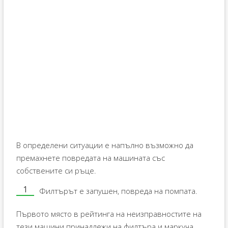
В определени ситуации е напълно възможно да
премахнете повредата на машината със
собствените си ръце.
Филтърът е запушен, повреда на помпата.
Първото място в рейтинга на неизправностите на
тези машини принадлежи на филтъра и маркуча,