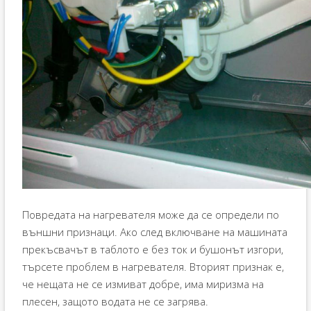
Повредата на нагревателя може да се определи по
външни признаци. Ако след включване на машината
прекъсвачът в таблото е без ток и бушонът изгори,
търсете проблем в нагревателя. Вторият признак е,
че нещата не се измиват добре, има миризма на
плесен, защото водата не се загрява.