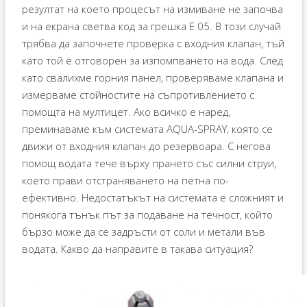
резултат на което процесът на измиване не започва
и на екрана светва код за грешка E 05. В този случай
трябва да започнете проверка с входния клапан, тъй
като той е отговорен за изпомпването на вода. След
като свалихме горния панел, проверяваме клапана и
измерваме стойностите на съпротивлението с
помощта на мултицет. Ако всичко е наред,
преминаваме към системата AQUA-SPRAY, която се
движи от входния клапан до резервоара. С негова
помощ водата тече върху прането със силни струи,
което прави отстраняването на петна по-
ефективно. Недостатъкът на системата е сложният и
понякога тънък път за подаване на течност, който
бързо може да се задръсти от соли и метали във
водата. Какво да направите в такава ситуация?