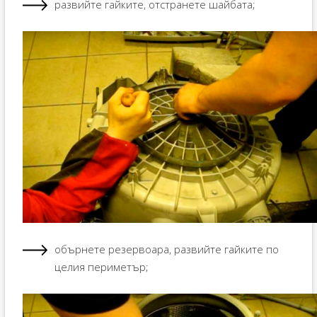
развийте гайките, отстранете шайбата;
обърнете резервоара, развийте гайките по
целия периметър;