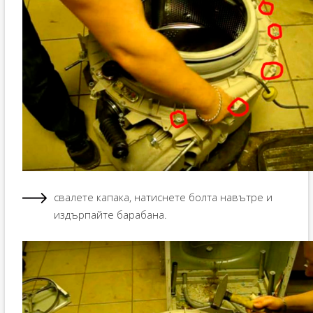
свалете капака, натиснете болта навътре и
издърпайте барабана.