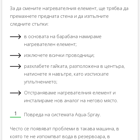
За да смените нагревателния елемент, ще трябва да
премахнете предната стена и да изпълните
следните стъпки:
в основата на барабана намираме
нагревателен елемент;
изключете всички проводници;
разхлабете гайката, разположена в центъра,
натиснете я навътре, като изстискате
уплътнението;
Отстраняваме нагревателния елемент и
инсталираме нов аналог на негово място.
Повреда на системата Aqua-Spray.
Често се появяват проблеми в такава машина, в
която те не изпомпват вода в резервоара, в