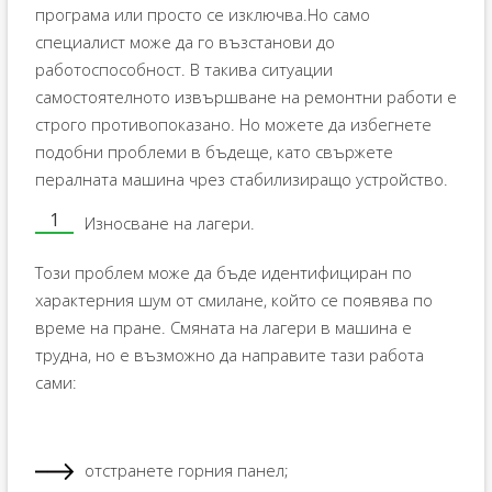
програма или просто се изключва.Но само
специалист може да го възстанови до
работоспособност. В такива ситуации
самостоятелното извършване на ремонтни работи е
строго противопоказано. Но можете да избегнете
подобни проблеми в бъдеще, като свържете
пералната машина чрез стабилизиращо устройство.
Износване на лагери.
Този проблем може да бъде идентифициран по
характерния шум от смилане, който се появява по
време на пране. Смяната на лагери в машина е
трудна, но е възможно да направите тази работа
сами:
отстранете горния панел;