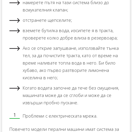
намерете пътя на тази система близо до
всмукателния клапан;
отстранете щепселите;
вземете бутилка вода, изсипете я в тракта,
проверете колко добре влиза в резервоара;
Ако се открие запушване, използвайте тънка
тел, за да почистите тракта, като от време на
време наливате топла вода в него. Би било
хубаво, ако първо разтворите лимонена
киселина в него;
Когато водата започне да тече без смущения,
машината може да се сглоби и може да се
извърши пробно пускане.
Проблеми с електрическата мрежа.
Повечето модели перални машини имат система за