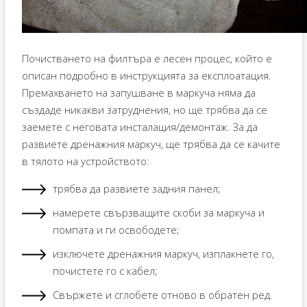
Почистването на филтъра е лесен процес, който е
описан подробно в инструкцията за експлоатация.
Премахването на запушване в маркуча няма да
създаде никакви затруднения, но ще трябва да се
заемете с неговата инсталация/демонтаж. За да
развиете дренажния маркуч, ще трябва да се качите
в тялото на устройството:
трябва да развиете задния панел;
намерете свързващите скоби за маркуча и
помпата и ги освободете;
изключете дренажния маркуч, изплакнете го,
почистете го с кабел;
Свържете и сглобете отново в обратен ред.