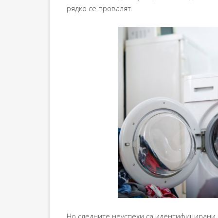
рядко се провалят.
Но следните неуспехи са идентифицирани к