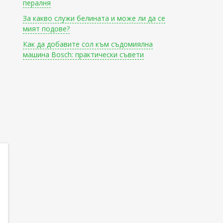
пералня
За какво служи белината и може ли да се
мият подове?
Как да добавите сол към съдомиялна
машина Bosch: практически съвети