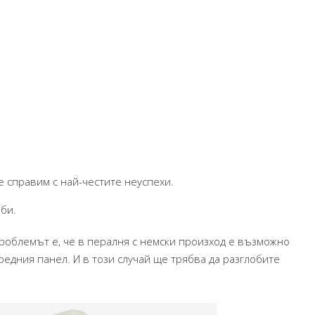
е справим с най-честите неуспехи.
би.
Проблемът е, че в пералня с немски произход е възможно
редния панел. И в този случай ще трябва да разглобите