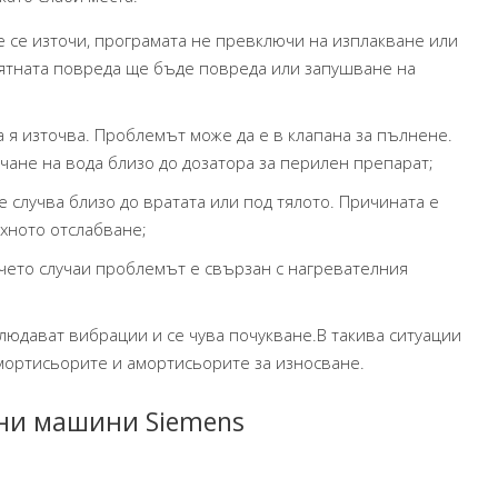
е се източи, програмата не превключи на изплакване или
оятната повреда ще бъде повреда или запушване на
 я източва. Проблемът може да е в клапана за пълнене.
чане на вода близо до дозатора за перилен препарат;
е случва близо до вратата или под тялото. Причината е
хното отслабване;
ечето случаи проблемът е свързан с нагревателния
людават вибрации и се чува почукване.В такива ситуации
мортисьорите и амортисьорите за износване.
лни машини Siemens