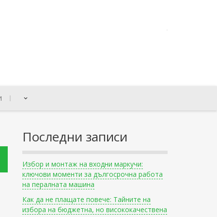
И
Последни записи
Избор и монтаж на входни маркучи:
ключови моменти за дългосрочна работа
на пералната машина
Как да не плащате повече: Тайните на
избора на бюджетна, но висококачествена