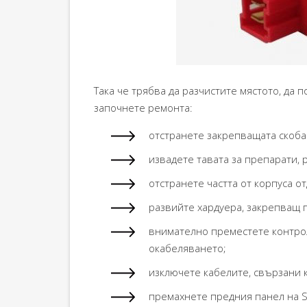
Така че трябва да разчистите мястото, да 
започнете ремонта:
отстранете закрепващата скоба
извадете тавата за препарати,
отстранете частта от корпуса от
развийте хардуера, закрепващ 
внимателно преместете контрол
окабеляването;
изключете кабелите, свързани 
премахнете предния панел на 