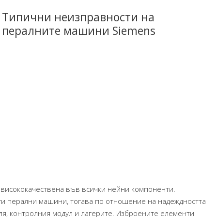
Типични неизправности на
пералните машини Siemens
а висококачествена във всички нейни компоненти.
уги перални машини, тогава по отношение на надеждността
ля, контролния модул и лагерите. Изброените елементи