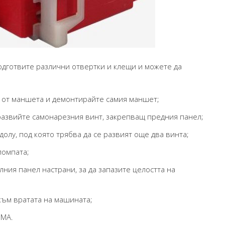
подготвите различни отвертки и клещи и можете да
 от маншета и демонтирайте самия маншет;
 развийте самонарезния винт, закрепващ предния панел;
долу, под която трябва да се развият още два винта;
помпата;
ния панел настрани, за да запазите целостта на
към вратата на машината;
SMA.