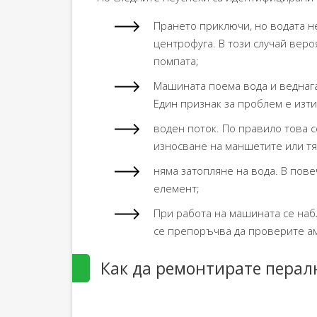
Прането приключи, но водата н
центрофуга. В този случай вер
помпата;
Машината поема вода и веднага
Един признак за проблем е изти
воден поток. По правило това с
износване на маншетите или тя
няма затопляне на вода. В пов
елемент;
При работа на машината се наб
се препоръчва да проверите а
Как да ремонтирате пера