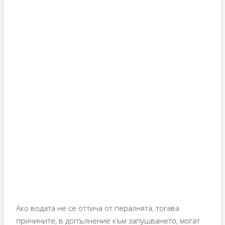
Ако водата не се оттича от пералнята, тогава
причините, в допълнение към запушването, могат