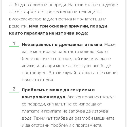
да бъдат сериозни повреди. На този етап е по-добре
да се свържете с професионални техници за
висококачествена диагностика и по-нататъшни
ремонти.
Има три основни причини, поради
които пералнята не източва вода:
Неизправност в дренажната помпа
. Може
да се монтира на работното колело. Както
беше посочено по-горе, той или няма да се
движи, или дори може да се счупи, ако бъде
претоварен. В този случай техникът ще смени
помпата с нова.
Проблемът може да се крие и в
контролния модул
. Ако контролният модул
се повреди, сигналът не се изпраща от
платката и помпата не започва да източва
вода. Техникът трябва да разглоби машината
и да отстрани проблеми с програмиста.