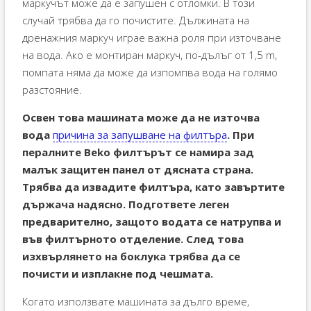
маркучът може да е запушен с отломки. В този
случай трябва да го почистите. Дължината на
дренажния маркуч играе важна роля при източване
на вода. Ако е монтиран маркуч, по-дълъг от 1,5 m,
помпата няма да може да изпомпва вода на голямо
разстояние.
Освен това машината може да не източва
вода
причина за запушване на филтъра
. При
пералните Beko филтърът се намира зад
малък защитен панел от дясната страна.
Трябва да извадите филтъра, като завъртите
държача надясно. Подгответе леген
предварително, защото водата се натрупва и
във филтърното отделение. След това
изхвърлянето на боклука трябва да се
почисти и изплакне под чешмата.
Когато използвате машината за дълго време,