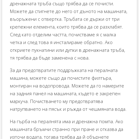
дренажната тръба също трябва да се почисти.
Можете да стигнете до него от дъното на машината,
въоръжени с отвертка. Тръбата се държи от три
крепежни елемента, които трябва да се разхлабят.
След като отделим частта, почистваме я с малка
четка и след това я инсталираме обратно. Ако
откриете пукнатини или дупки в дренажната тръба,
тя трябва да бъде заменена с нова.
За да предотвратите поддръжката на пералната
машина, можете също да почистите филтъра,
монтиран на водопровода. Можете да го намерите
на задния панел на машината, където е закрепен
маркуча. Почистването му предотвратява
натрупването на пясък и ръжда от чешмяната вода.
На гърба на пералнята има и дренажна помпа. Ако
машината бръмчи странно при пране и отказва да
източи водата, тогава трябва да й обърнете