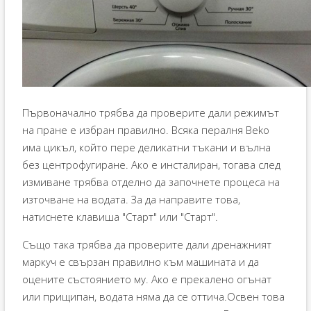
Първоначално трябва да проверите дали режимът
на пране е избран правилно. Всяка пералня Beko
има цикъл, който пере деликатни тъкани и вълна
без центрофугиране. Ако е инсталиран, тогава след
измиване трябва отделно да започнете процеса на
източване на водата. За да направите това,
натиснете клавиша "Старт" или "Старт".
Също така трябва да проверите дали дренажният
маркуч е свързан правилно към машината и да
оцените състоянието му. Ако е прекалено огънат
или прищипан, водата няма да се оттича.Освен това