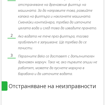
отстраняване на дренажния филтър на
машината. За да направите това, развийте
капака на филтъра и наклонете машината.
Сменяйки контейнера, трябва да източите
цялата вода и след това да извадите прането.
Ако водата не тече през филтъра, тогава
проблемът е запушване. Ще трябва да се
почисти.
Пералните Beko се доставят с допълнителен
дренажен маркуч. Така че, ако първите опции не
работят, можете да пуснете маркуча в
барабана и да източите водата.
Отстраняване на неизправности