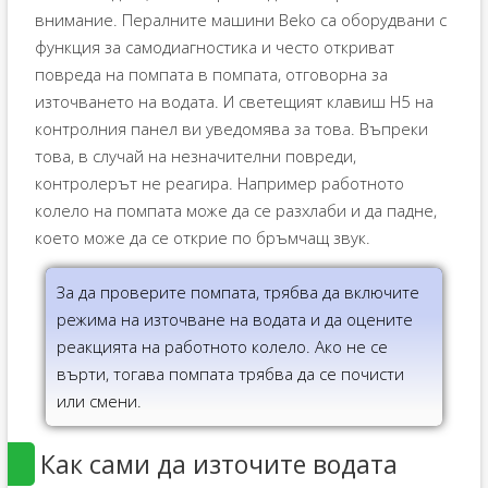
внимание. Пералните машини Beko са оборудвани с
функция за самодиагностика и често откриват
повреда на помпата в помпата, отговорна за
източването на водата. И светещият клавиш H5 на
контролния панел ви уведомява за това. Въпреки
това, в случай на незначителни повреди,
контролерът не реагира. Например работното
колело на помпата може да се разхлаби и да падне,
което може да се открие по бръмчащ звук.
За да проверите помпата, трябва да включите
режима на източване на водата и да оцените
реакцията на работното колело. Ако не се
върти, тогава помпата трябва да се почисти
или смени.
Как сами да източите водата