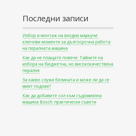
Последни записи
Избор и монтаж на входни маркучи:
ключови моменти за дългосрочна работа
на пералната машина
Как да не плащате повече: Тайните на
избора на бюджетна, но висококачествена
пералня
За какво служи белината и може ли да се
мият подове?
Как да добавите сол към съдомиялна
машина Bosch: практически съвети