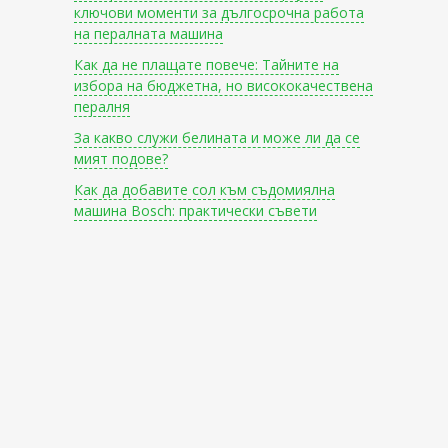
ключови моменти за дългосрочна работа
на пералната машина
Как да не плащате повече: Тайните на
избора на бюджетна, но висококачествена
пералня
За какво служи белината и може ли да се
мият подове?
Как да добавите сол към съдомиялна
машина Bosch: практически съвети