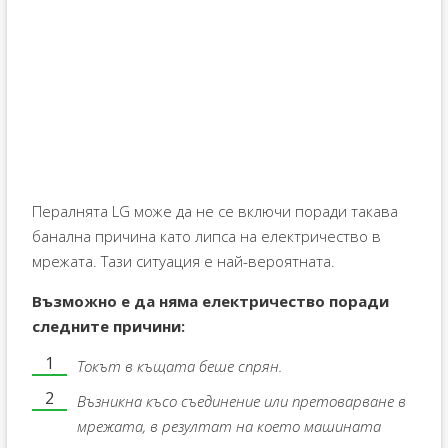
Пералнята LG може да не се включи поради такава
банална причина като липса на електричество в
мрежата. Тази ситуация е най-вероятната.
Възможно е да няма електричество поради
следните причини:
Токът в къщата беше спрян.
Възникна късо съединение или претоварване в
мрежата, в резултат на което машината