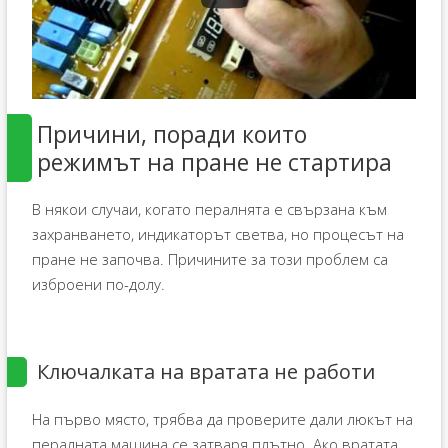
Причини, поради които
режимът на пране не стартира
В някои случаи, когато пералнята е свързана към
захранването, индикаторът светва, но процесът на
пране не започва. Причините за този проблем са
изброени по-долу.
Ключалката на вратата не работи
На първо място, трябва да проверите дали люкът на
пералната машина се затваря плътно. Ако вратата