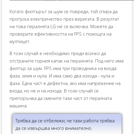
Когато филтърът за шум се повреди, той спира да
пропуска електричество през веригата. В резултат
на това пералнята LG не се включва. Можете да
проверите ефективността на FPS с помощта на
мултицет.
В този случай е необходимо преди всичко да
отстраните горния капак на пералнята. Под него има
филтър за шум. FPS има три проводника на входа:
фаза, земя и нула. И има само два изхода - нула и
фаза. Една част е дефектна, ако има напрежение на
входа, но не и на изхода. В този случай се
препоръчва да смените тази част от пералната
машина.
Трябва да се отбележи, че тази работа трябва
да се извършва много внимателно.