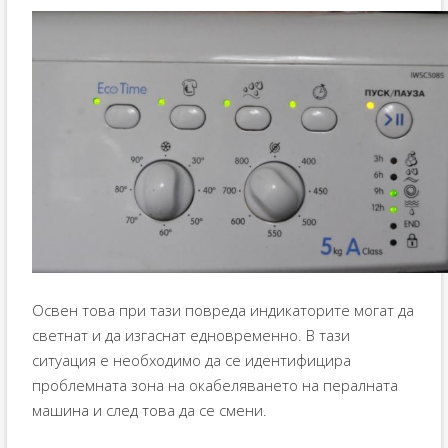
Освен това при тази повреда индикаторите могат да
светнат и да изгаснат едновременно. В тази
ситуация е необходимо да се идентифицира
проблемната зона на окабеляването на пералната
машина и след това да се смени.