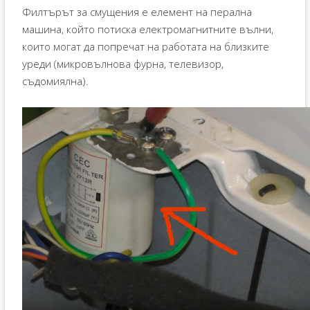
Филтърът за смущения е елемент на перална
машина, който потиска електромагнитните вълни,
които могат да попречат на работата на близките
уреди (микровълнова фурна, телевизор,
съдомиялна).