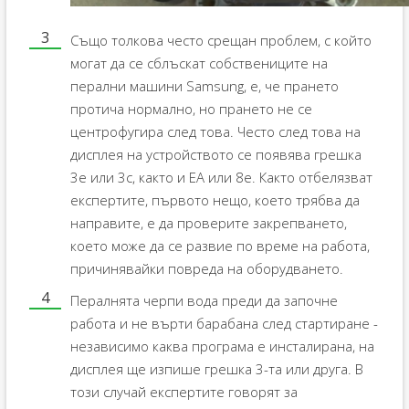
Също толкова често срещан проблем, с който
могат да се сблъскат собствениците на
перални машини Samsung, е, че прането
протича нормално, но прането не се
центрофугира след това. Често след това на
дисплея на устройството се появява грешка
3e или 3c, както и EA или 8e. Както отбелязват
експертите, първото нещо, което трябва да
направите, е да проверите закрепването,
което може да се развие по време на работа,
причинявайки повреда на оборудването.
Пералнята черпи вода преди да започне
работа и не върти барабана след стартиране -
независимо каква програма е инсталирана, на
дисплея ще изпише грешка 3-та или друга. В
този случай експертите говорят за