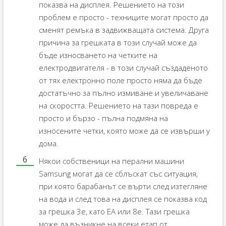
показва на дисплея. Решението на този
проблем е просто - техниците могат просто да
сменят ремъка в задвижващата система. Друга
причина за грешката в този случай може да
бъде износването на четките на
електродвигателя - в този случай създаденото
от тях електронно поле просто няма да бъде
достатъчно за пълно измиване и увеличаване
на скоростта. Решението на тази повреда е
просто и бързо - пълна подмяна на
износените четки, която може да се извърши у
дома.
Някои собственици на перални машини
Samsung могат да се сблъскат със ситуация,
при която барабанът се върти след изтегляне
на вода и след това на дисплея се показва код
за грешка 3e, като EA или 8e. Тази грешка
може да възникне на всеки етап от