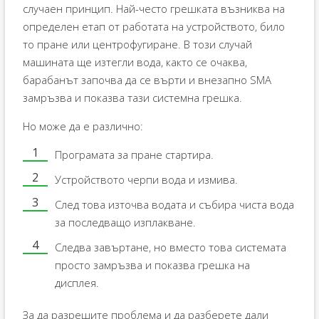
случаен принцип. Най-често грешката възниква на
определен етап от работата на устройството, било
то пране или центрофугиране. В този случай
машината ще изтегли вода, както се очаква,
барабанът започва да се върти и внезапно SMA
замръзва и показва тази системна грешка.
Но може да е различно:
Програмата за пране стартира.
Устройството черпи вода и измива.
След това източва водата и събира чиста вода
за последващо изплакване.
Следва завъртане, но вместо това системата
просто замръзва и показва грешка на
дисплея.
За да разрешите проблема и да разберете дали