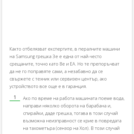
Както отбелязват експертите, в пералните машини
на Samsung грешка 3e е една от най-често
срещаните, точно като 8e и EA. Но те препоръчват
да не го поправяте сами, а незабавно да се
свържете с техник или сервизен център, ако
устройството все още е в гаранция.
Ако по време на работа машината поеме вода,
направи няколко оборота на барабана и,
спирайки, даде грешка, тогава в този случай
възможна неизправност се крие в повредата
на тахометъра (сензор на Хол). В този случай