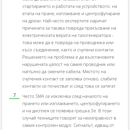
стартирането и работата на устройството: на
етапа на пране, изплакване и центрофугиране
на дрехи. Най-често експертите наричат ​​
причината за такава повреда прекъсване на
електрическата верига на тахогенератора -
това може да е повреда на проводника или
късо съединение, както и счупени контакти.
Решението на проблема е да възстановите
нарушената цялост на самия проводник или
напълно да смените кабела. Мястото на
счупения контакт се запоява отново, слабите
контакти се почистват и след това се затягат.
Често SMA се изключва след началото на
прането или изплакването, центрофугирането
и на дисплея се появява грешка 3e. В този
случай техниците говорят за неизправност в
самия контролен модул. Сигналът, идващ от