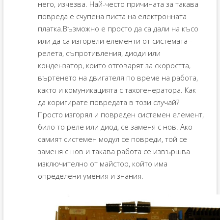
него, изчезва. Най-често причината за такава
повреда е счупена писта на електронната
платка.Възможно е просто да са дали на късо
или да са изгорели елементи от системата -
релета, съпротивления, диоди или
кондензатор, които отговарят за скоростта,
въртенето на двигателя по време на работа,
както и комуникацията с тахогенератора. Как
да коригирате повредата в този случай?
Просто изгорял и повреден системен елемент,
било то реле или диод, се заменя с нов. Ако
самият системен модул се повреди, той се
заменя с нов и такава работа се извършва
изключително от майстор, който има
определени умения и знания.