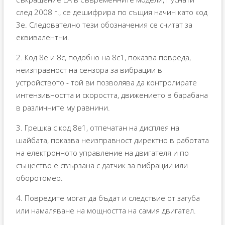
след 2008 г., се дешифрира по същия начин като код
3e. Следователно тези обозначения се считат за
еквивалентни.
2. Код 8e и 8c, подобно на 8c1, показва повреда,
неизправност на сензора за вибрации в
устройството - той ви позволява да контролирате
интензивността и скоростта, движението в барабана
в различните му равнини.
3. Грешка с код 8e1, отпечатан на дисплея на
шайбата, показва неизправност директно в работата
на електронното управление на двигателя и по
същество е свързана с датчик за вибрации или
оборотомер.
4. Повредите могат да бъдат и следствие от загуба
или намаляване на мощността на самия двигател.