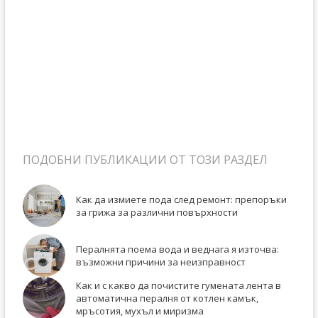
ПОДОБНИ ПУБЛИКАЦИИ ОТ ТОЗИ РАЗДЕЛ
Как да измиете пода след ремонт: препоръки
за грижа за различни повърхности
Пералнята поема вода и веднага я източва:
възможни причини за неизправност
Как и с какво да почистите гумената лента в
автоматична пералня от котлен камък,
мръсотия, мухъл и миризма