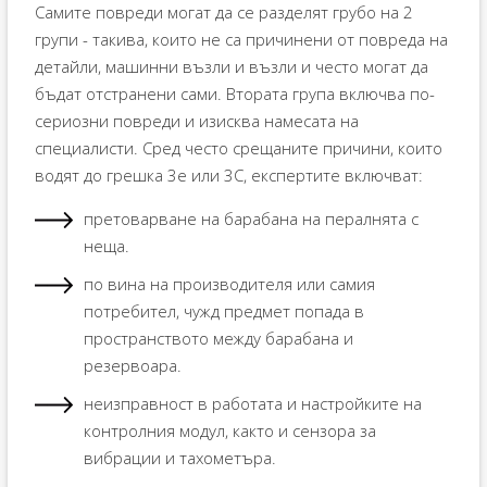
Самите повреди могат да се разделят грубо на 2
групи - такива, които не са причинени от повреда на
детайли, машинни възли и възли и често могат да
бъдат отстранени сами. Втората група включва по-
сериозни повреди и изисква намесата на
специалисти. Сред често срещаните причини, които
водят до грешка 3e или 3C, експертите включват:
претоварване на барабана на пералнята с
неща.
по вина на производителя или самия
потребител, чужд предмет попада в
пространството между барабана и
резервоара.
неизправност в работата и настройките на
контролния модул, както и сензора за
вибрации и тахометъра.