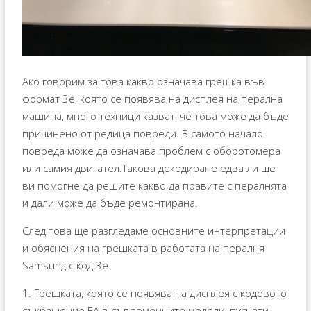
Ако говорим за това какво означава грешка във
формат 3e, която се появява на дисплея на перална
машина, много техници казват, че това може да бъде
причинено от редица повреди. В самото начало
повреда може да означава проблем с оборотомера
или самия двигател.Такова декодиране едва ли ще
ви помогне да решите какво да правите с пералнята
и дали може да бъде ремонтирана.
След това ще разгледаме основните интерпретации
и обяснения на грешката в работата на пералня
Samsung с код 3e.
1. Грешката, която се появява на дисплея с кодовото
съкращение EA в съвременните модели, пуснати