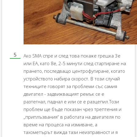
Ако SMA спре и след това покаже грешка 3e
или EA, като 8e, 2-5 минути след стартиране на
прането, последващо центрофугиране, когато
устройството набира скорост. В този случай
техниците говорят за проблеми със самия
двигател - задвижващият ремък се е
разтегнал, паднал е или се е разцепил.Този
проблем ще бъде показан чрез трептения и
„приплъзвания“ в работата на двигателя по
време на процеса на измиване, а
тахометърът вижда тази неизправност и я