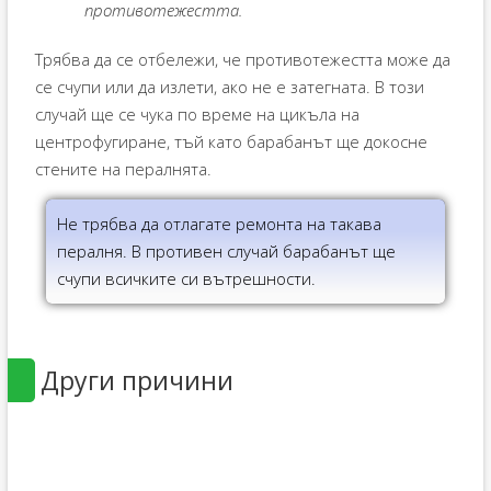
противотежестта.
Трябва да се отбележи, че противотежестта може да
се счупи или да излети, ако не е затегната. В този
случай ще се чука по време на цикъла на
центрофугиране, тъй като барабанът ще докосне
стените на пералнята.
Не трябва да отлагате ремонта на такава
пералня. В противен случай барабанът ще
счупи всичките си вътрешности.
Други причини