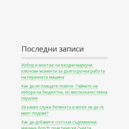
Последни записи
Избор и монтаж на входни маркучи:
ключови моменти за дългосрочна работа
на пералната машина
Как да не плащате повече: Тайните на
избора на бюджетна, но висококачествена
пералня
За какво служи белината и може ли да се
мият подове?
Как да добавите сол към съдомиялна
машина Bosch: практически съвети