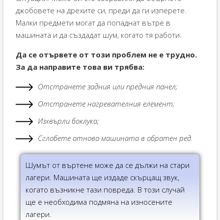
джобовете на дрехите си, преди да ги изперете.
Малки предмети могат да попаднат вътре в
машината и да създадат шум, когато тя работи.
Да се ​​отървете от този проблем не е трудно.
За да направите това ви трябва:
Отстранете задния или предния панел;
Отстранете нагревателния елемент;
Изхвърли боклука;
Сглобете отново машината в обратен ред.
Шумът от въртене може да се дължи на стари
лагери. Машината ще издаде скърцащ звук,
когато възникне тази повреда. В този случай
ще е необходима подмяна на износените
лагери.