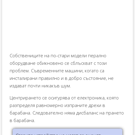
Собствениците на по-стари модели перално
оборудване обикновено се сблъскват с този
проблем. Съвременните машини, когато са
инсталирани правилно и в добро състояние, не
издават почти никакъв шум.
Центрирането се осигурява от електроника, която
разпределя равномерно изпраните дрехи в
барабана. Следователно няма дисбаланс на прането
в барабана.