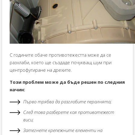
С годините обаче противотежестта може да се
разхлаби, което ще създаде почукващ шум при
центрофугиране на дрехите.
Този проблем може да бъде решен по следния
начин:
Първо трябва да разглобите пералнята;
След това разберете коя противотежест
виси;
Затегнете крепежните елементи на