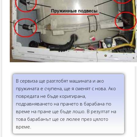
В сервиза ще разглобят машината и ако
пружината е счупена, ще я сменят с нова. Ако
повредата не бъде коригирана,
подравняването на прането в барабана по
време на пране ще бъде лошо. В резултат на
това барабанът ще се люлее през цялото
време.