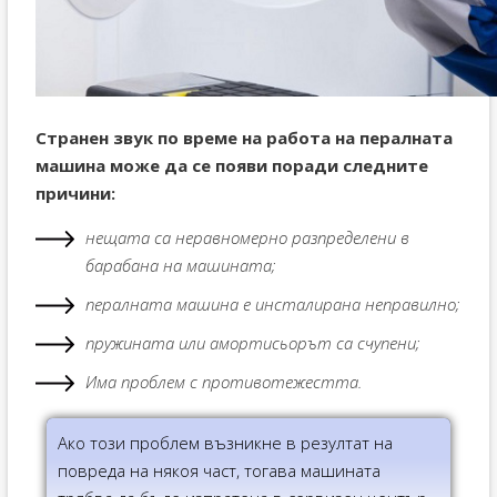
Странен звук по време на работа на пералната
машина може да се появи поради следните
причини:
нещата са неравномерно разпределени в
барабана на машината;
пералната машина е инсталирана неправилно;
пружината или амортисьорът са счупени;
Има проблем с противотежестта.
Ако този проблем възникне в резултат на
повреда на някоя част, тогава машината