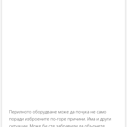
Перилното оборудване може да почука не само
поради изброените по-горе причини. Има и други
ситуации. Може би сте забравили да обърнете