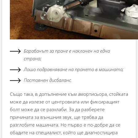
Барабанът за пране е наклонен на една
страна;
Лошо подравняване на прането в машината;
Постоянен дисбаланс.
Също така, в допълнение към амортисьора, стойката
може да излезе от центровката или фиксиращият
болт може да се разхлаби. За да разберете
причината за външния звук, ще трябва да
разглобите машината. Но първо е по-добре да се
обадите на специалист, който ще диагностицира