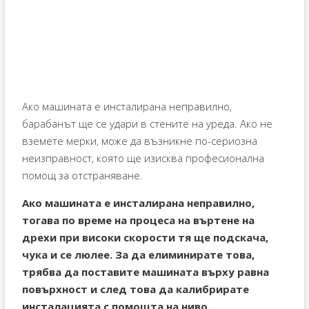
Ако машината е инсталирана неправилно,
барабанът ще се удари в стените на уреда. Ако не
вземете мерки, може да възникне по-сериозна
неизправност, която ще изисква професионална
помощ за отстраняване.
Ако машината е инсталирана неправилно,
тогава по време на процеса на въртене на
дрехи при високи скорости тя ще подскача,
чука и се люлее. За да елиминирате това,
трябва да поставите машината върху равна
повърхност и след това да калибрирате
инсталацията с помощта на ниво.