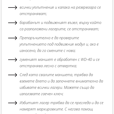
всички уплътнения и капака на резервоара се
отстраняват;
барабанът и подвижният възел, върху който
са разположени лагерите, се отстраняват;
Препоръчително е да проверите
уплътнението под подвижния модул и, ако е
износено, да го смените с ново;
гуменият маншет е обработен с WD-40 и се
отстранява лесно с отвертка;
След като свалите маншета, трябва да
вземете длето и да започнете внимателно да
избивате всички лагери. Можете също да
използвате гаечен ключ;
Избитият лагер трябва да се прегледа и да се
намерят маркировките. С негова помощ