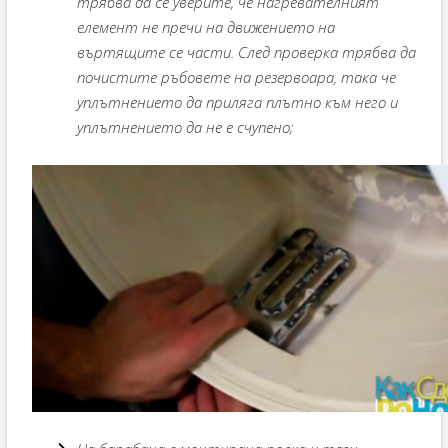
трябва да се уверите, че нагревателният
елемент не пречи на движението на
въртящите се части. След проверка трябва да
почистите ръбовете на резервоара, така че
уплътнението да приляга плътно към него и
уплътнението да не е счупено;