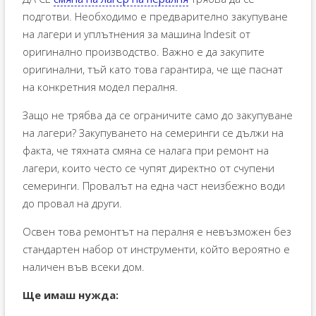
подготви. Необходимо е предварително закупуване
на лагери и уплътнения за машина Indesit от
оригинално производство. Важно е да закупите
оригинални, тъй като това гарантира, че ще паснат
на конкретния модел пералня.
Защо не трябва да се ограничите само до закупуване
на лагери? Закупуването на семеринги се дължи на
факта, че тяхната смяна се налага при ремонт на
лагери, които често се чупят директно от счупени
семеринги. Провалът на една част неизбежно води
до провал на други.
Освен това ремонтът на пералня е невъзможен без
стандартен набор от инструменти, който вероятно е
наличен във всеки дом.
Ще имаш нужда: