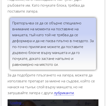
ръбовете им. Като почукате блока, трябва да
поставите лагера.
Препоръчва се да се обърне специално
внимание на момента на поставяне на
маншета, тъй като той не трябва да се
деформира и да не пасва плътно в гнездото. За
по-точно прилягане можете да поставите
дървено блокче върху маншета и да го
почукате, докато застане напълно и
равномерно на мястото си.
За да подобрите плъзгането на лагера, можете да
използвате препарат за миене на съдове, който се
нанася на тънък слой върху маншета, но не
запушвайте лагера с други
лубриканти
.
Loading...