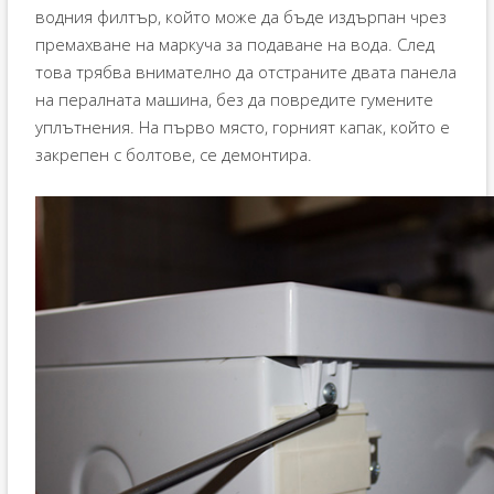
водния филтър, който може да бъде издърпан чрез
премахване на маркуча за подаване на вода. След
това трябва внимателно да отстраните двата панела
на пералната машина, без да повредите гумените
уплътнения. На първо място, горният капак, който е
закрепен с болтове, се демонтира.