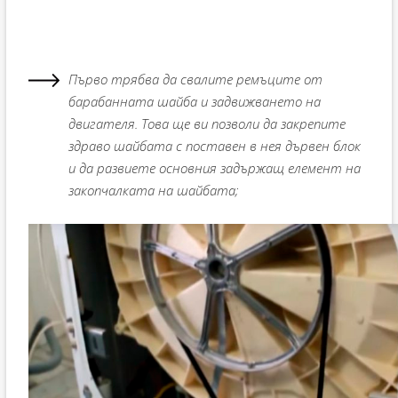
Първо трябва да свалите ремъците от
барабанната шайба и задвижването на
двигателя. Това ще ви позволи да закрепите
здраво шайбата с поставен в нея дървен блок
и да развиете основния задържащ елемент на
закопчалката на шайбата;