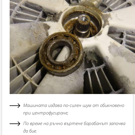
Машината издава по-силен шум от обикновено
при центрофугиране;
По време на ръчно въртене барабанът започва
да бие.