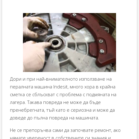
Дори и при най-внимателното използване на
пералната машина Indesit, много хора в крайна
сметка се сблъскват с проблема с подмяната на
лагера. Такава повреда не може да бъде
пренебрегната, тъй като е сериозна и може да
доведе до пълна повреда на машината.
Не се препоръчва сами да започвате ремонт, ако
нямате увереност в собствените си знания и