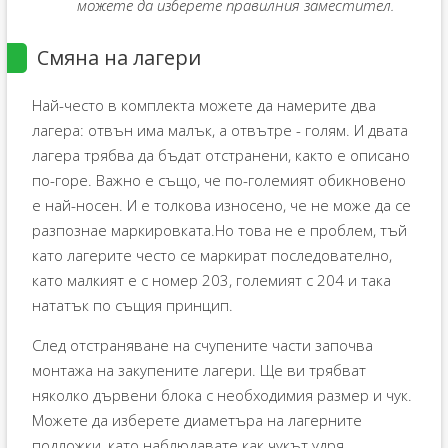
можете да изберете правилния заместител.
Смяна на лагери
Най-често в комплекта можете да намерите два
лагера: отвън има малък, а отвътре - голям. И двата
лагера трябва да бъдат отстранени, както е описано
по-горе. Важно е също, че по-големият обикновено
е най-носен. И е толкова износено, че не може да се
разпознае маркировката.Но това не е проблем, тъй
като лагерите често се маркират последователно,
като малкият е с номер 203, големият с 204 и така
нататък по същия принцип.
След отстраняване на счупените части започва
монтажа на закупените лагери. Ще ви трябват
няколко дървени блока с необходимия размер и чук.
Можете да изберете диаметъра на лагерните
подложки, като наблюдавате как чукът удря