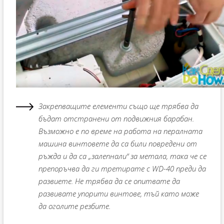
Закрепващите елементи също ще трябва да
бъдат отстранени от подвижния барабан.
Възможно е по време на работа на пералната
машина винтовете да са били повредени от
ръжда и да са „залепнали“ за метала, така че се
препоръчва да ги третирате с WD-40 преди да
развиете. Не трябва да се опитвате да
развивате упорити винтове, тъй като може
да оголите резбите.