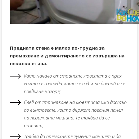
Предната стена е малко по-трудна за
премахване и демонтирането се извършва на
няколко етапа:
Като начало отстранете кюветата с прах,
която се изважда, като се издърпа докрай и се
повдигне нагоре;
След отстраняване на кюветата има достъп
до винтовете, които държат предния панел
на пералната машина. Те трябва да се
развият;
Трябва да премахнете гумения маншет и да