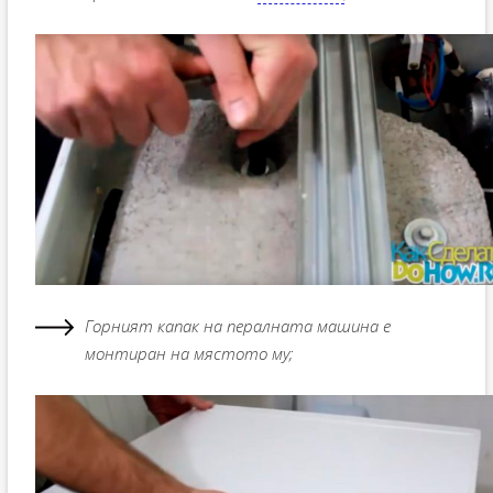
Горният капак на пералната машина е
монтиран на мястото му;