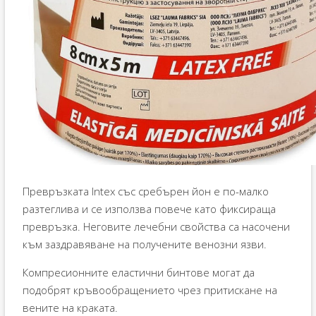
Превръзката Intex със сребърен йон е по-малко
разтеглива и се използва повече като фиксираща
превръзка. Неговите лечебни свойства са насочени
към заздравяване на получените венозни язви.
Компресионните еластични бинтове могат да
подобрят кръвообращението чрез притискане на
вените на краката.