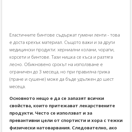
Еластичните бинтове съдържат гумени ленти - това
е доста крехък материал. Същото важи и за други
медицински продукти: херниални колани, чорапи,
корсети и бинтове. Тази нишка се къса и разтяга
лесно. Обикновено срокът на използване е
ограничен до 3 месеца, но при правилна грижа
(пране и сушене) може да бъде удължен до шест
месеца.
Основното нещо е да се запазят всички
свойства, които притежават лекарствените
продукти. Често се използват и за
превантивни цели от спортисти и хора с тежки
физически натоварвания. Следователно, ако