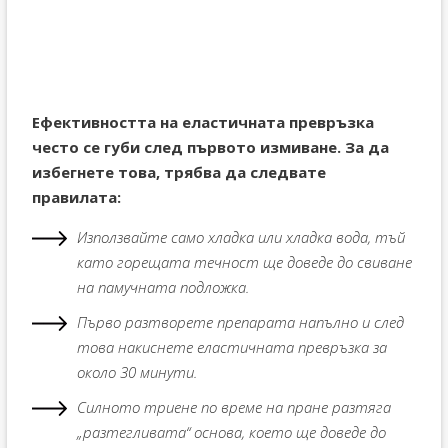
Ефективността на еластичната превръзка
често се губи след първото измиване. За да
избегнете това, трябва да следвате
правилата:
Използвайте само хладка или хладка вода, тъй
като горещата течност ще доведе до свиване
на памучната подложка.
Първо разтворете препарата напълно и след
това накиснете еластичната превръзка за
около 30 минути.
Силното триене по време на пране разтяга
„разтегливата“ основа, което ще доведе до