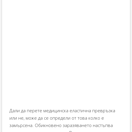
Дали да перете медицинска еластична превръзка
или не, може да се определи от това колко е
замърсена. Обикновено заразяването настъпва