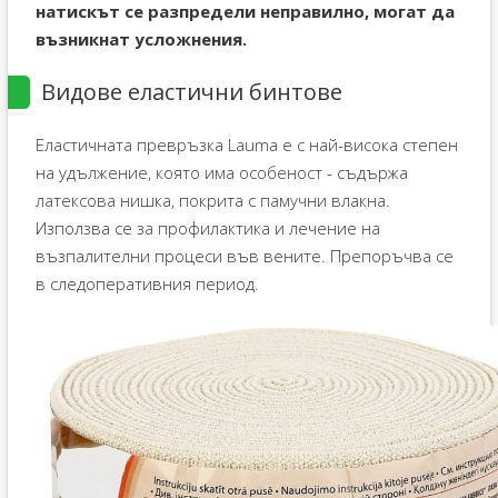
натискът се разпредели неправилно, могат да
възникнат усложнения.
Видове еластични бинтове
Еластичната превръзка Lauma е с най-висока степен
на удължение, която има особеност - съдържа
латексова нишка, покрита с памучни влакна.
Използва се за профилактика и лечение на
възпалителни процеси във вените. Препоръчва се
в следоперативния период.