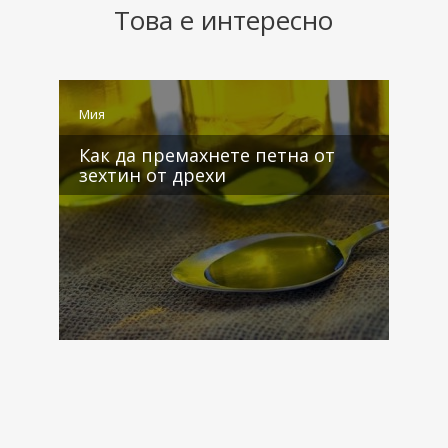
Това е интересно
Мия
М
Как да премахнете петна от
зехтин от дрехи
4 коментара
2 