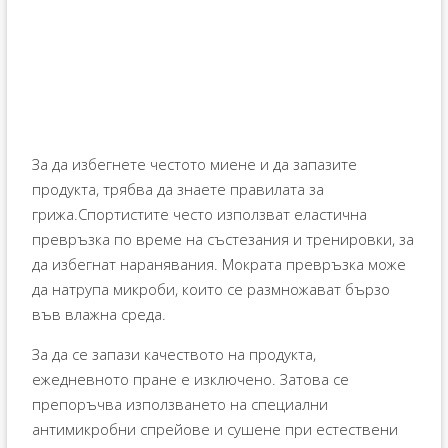
За да избегнете честото миене и да запазите
продукта, трябва да знаете правилата за
грижа.Спортистите често използват еластична
превръзка по време на състезания и тренировки, за
да избегнат наранявания. Мократа превръзка може
да натрупа микроби, които се размножават бързо
във влажна среда.
За да се запази качеството на продукта,
ежедневното пране е изключено. Затова се
препоръчва използването на специални
антимикробни спрейове и сушене при естествени