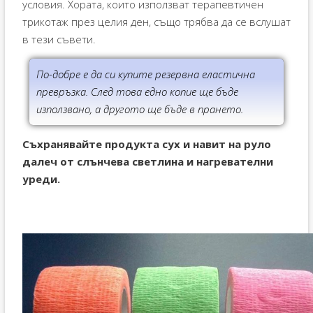
условия. Хората, които използват терапевтичен
трикотаж през целия ден, също трябва да се вслушат
в тези съвети.
По-добре е да си купите резервна еластична
превръзка. След това едно копие ще бъде
използвано, а другото ще бъде в прането.
Съхранявайте продукта сух и навит на руло
далеч от слънчева светлина и нагревателни
уреди.