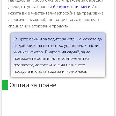
Най-добрият избор биха били прахове за бебешки
дрехи, сапун за пране и
безфосфатни смеси.
Ако
кожата ви е чувствителна (способна да предизвика
алергична реакция), тогава трябва да използвате
специални нетоксични продукти.
Същото важи и за водите за уста. Не можете да
се доверите на евтин продукт поради опасния
химичен състав. В идеалния случай, за да
премахнете остатъчните компоненти на
препарата, достатъчно е да накиснете
продукта в хладка вода за няколко часа.
Опции за пране