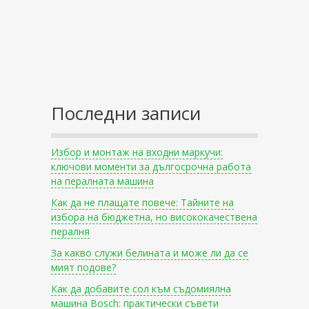
Последни записи
Избор и монтаж на входни маркучи:
ключови моменти за дългосрочна работа
на пералната машина
Как да не плащате повече: Тайните на
избора на бюджетна, но висококачествена
пералня
За какво служи белината и може ли да се
мият подове?
Как да добавите сол към съдомиялна
машина Bosch: практически съвети