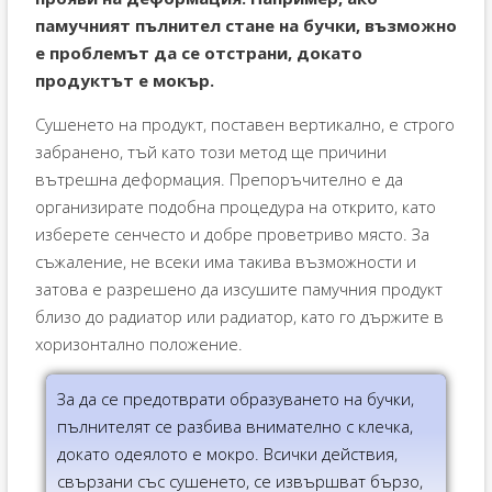
памучният пълнител стане на бучки, възможно
е проблемът да се отстрани, докато
продуктът е мокър.
Сушенето на продукт, поставен вертикално, е строго
забранено, тъй като този метод ще причини
вътрешна деформация. Препоръчително е да
организирате подобна процедура на открито, като
изберете сенчесто и добре проветриво място. За
съжаление, не всеки има такива възможности и
затова е разрешено да изсушите памучния продукт
близо до радиатор или радиатор, като го държите в
хоризонтално положение.
За да се предотврати образуването на бучки,
пълнителят се разбива внимателно с клечка,
докато одеялото е мокро. Всички действия,
свързани със сушенето, се извършват бързо,