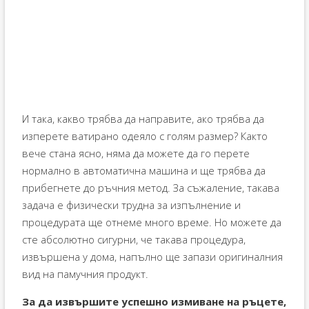
И така, какво трябва да направите, ако трябва да
изперете ватирано одеяло с голям размер? Както
вече стана ясно, няма да можете да го перете
нормално в автоматична машина и ще трябва да
прибегнете до ръчния метод. За съжаление, такава
задача е физически трудна за изпълнение и
процедурата ще отнеме много време. Но можете да
сте абсолютно сигурни, че такава процедура,
извършена у дома, напълно ще запази оригиналния
вид на памучния продукт.
За да извършите успешно измиване на ръцете,