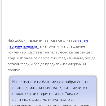
Най-добрият вариант за това се счита за
течен
перилен препарат
в капсула или в специален
контейнер. Съставът на гела лесно се разрежда с
вода, изплаква се перфектно след измиване, без да
оставя следи и без да предизвиква алергични
прояви.
Използването на балсами не е забранено, но
опитни домакини съветват да ги замените с
няколко капки етерично масло.Това се
обяснява с факта, че климатиците се
различават по своята консистенция и степен