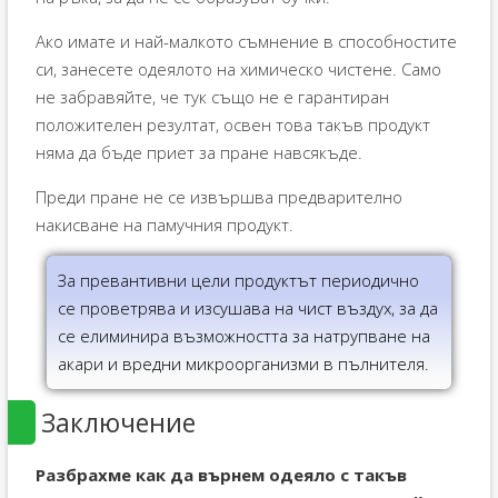
Ако имате и най-малкото съмнение в способностите
си, занесете одеялото на химическо чистене. Само
не забравяйте, че тук също не е гарантиран
положителен резултат, освен това такъв продукт
няма да бъде приет за пране навсякъде.
Преди пране не се извършва предварително
накисване на памучния продукт.
За превантивни цели продуктът периодично
се проветрява и изсушава на чист въздух, за да
се елиминира възможността за натрупване на
акари и вредни микроорганизми в пълнителя.
Заключение
Разбрахме как да върнем одеяло с такъв