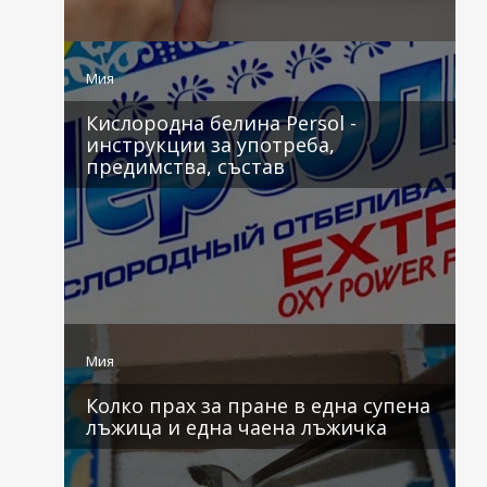
2 коментара
Мия
Кислородна белина Persol -
инструкции за употреба,
предимства, състав
2 коментара
Мия
Колко прах за пране в една супена
лъжица и една чаена лъжичка