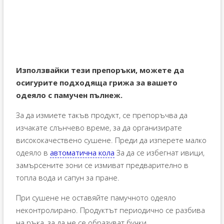
Използвайки тези препоръки, можете да
осигурите подходяща грижа за вашето
одеяло с памучен пълнеж.
За да измиете такъв продукт, се препоръчва да
изчакате слънчево време, за да организирате
висококачествено сушене. Преди да изперете малко
одеяло в
автоматична кола
За да се избегнат ивици,
замърсените зони се измиват предварително в
топла вода и сапун за пране.
При сушене не оставяйте памучното одеяло
неконтролирано. Продуктът периодично се разбива
на ръка, за да не се образуват бучки.