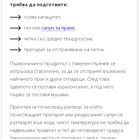
трябва да подготвите:
голям капацитет;
гел или
сапун за пране
;
четка със средно твърд косъм;
препарат за отстраняване на петна.
Първоначално продуктът с памучен пълнеж се
изтръсква старателно, за да се отстранят възможно
най-много прах и други отпадъци. След това
одеялото се поставя хоризонтално, а под него
първо се поставя мушама.
Приготвя се почистващ разтвор, за който
почистващият препарат или рендосаният сапун се
разтварят във вода, чиято температура не трябва да
надвишава тридесет и пет до четиридесет градуса.
Замърсените места се третират с четка, трудни