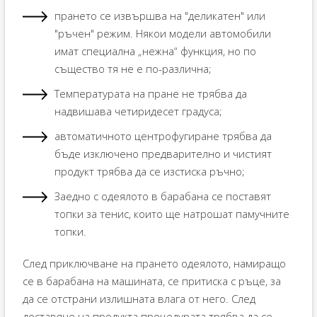
прането се извършва на "деликатен" или
"ръчен" режим. Някои модели автомобили
имат специална „нежна“ функция, но по
същество тя не е по-различна;
Температурата на пране не трябва да
надвишава четиридесет градуса;
автоматичното центрофугиране трябва да
бъде изключено предварително и чистият
продукт трябва да се изстиска ръчно;
Заедно с одеялото в барабана се поставят
топки за тенис, които ще натрошат памучните
топки.
След приключване на прането одеялото, намиращо
се в барабана на машината, се притиска с ръце, за
да се отстрани излишната влага от него. След
доставяне на продукта процедурата трябва да се