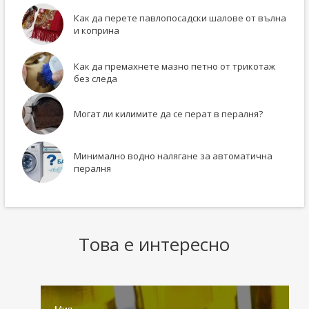
Как да перете павлопосадски шалове от вълна
и коприна
Как да премахнете мазно петно ​​от трикотаж
без следа
Могат ли килимите да се перат в пералня?
Минимално водно налягане за автоматична
пералня
Това е интересно