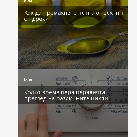
Мия
Как да премахнете петна от зехтин
от дрехи
4 коментара
Мия
Колко време пера пералнята:
преглед на различните цикли