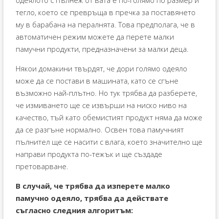
одеялото с пълнеж от вата е по-голямо по размер и
тегло, което се превръща в пречка за поставянето
му в барабана на пералнята. Това предполага, че в
автоматичен режим можете да перете малки
памучни продукти, предназначени за малки деца.
Някои домакини твърдят, че дори голямо одеяло
може да се постави в машината, като се сгъне
възможно най-плътно. Но тук трябва да разберете,
че измиването ще се извърши на ниско ниво на
качество, тъй като обемистият продукт няма да може
да се разгъне нормално. Освен това памучният
пълнител ще се насити с влага, което значително ще
направи продукта по-тежък и ще създаде
претоварване.
В случай, че трябва да изперете малко
памучно одеяло, трябва да действате
съгласно следния алгоритъм: