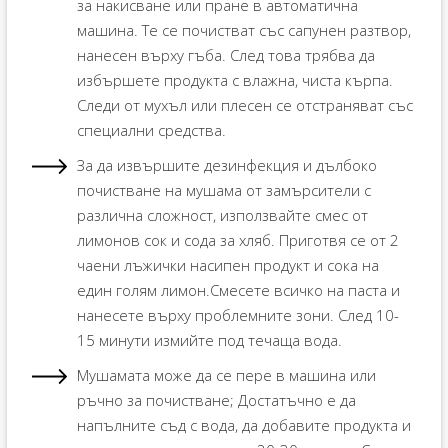
за накисване или пране в автоматична
машина. Те се почистват със сапунен разтвор,
нанесен върху гъба. След това трябва да
избършете продукта с влажна, чиста кърпа.
Следи от мухъл или плесен се отстраняват със
специални средства.
За да извършите дезинфекция и дълбоко
почистване на мушама от замърсители с
различна сложност, използвайте смес от
лимонов сок и сода за хляб. Приготвя се от 2
чаени лъжички насипен продукт и сока на
един голям лимон.Смесете всичко на паста и
нанесете върху проблемните зони. След 10-
15 минути измийте под течаща вода.
Мушамата може да се пере в машина или
ръчно за почистване; Достатъчно е да
напълните съд с вода, да добавите продукта и