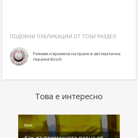
ПОДОБНИ ПУБЛИКАЦИИ ОТ ТОЗИ РАЗДЕЛ
вълна
Режими и времена на пране в автоматична
пералня Bosch
Това е интересно
Мия
М
Как да премахнете петна от