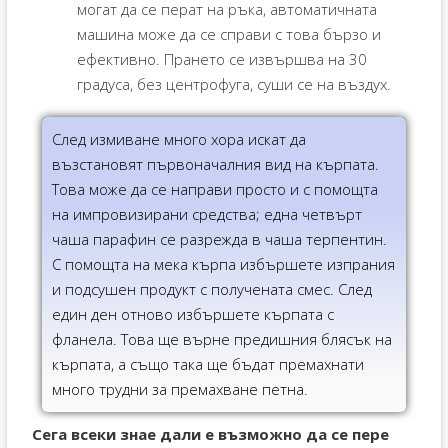
могат да се перат на ръка, автоматичната
машина може да се справи с това бързо и
ефективно. Прането се извършва на 30
градуса, без центрофуга, суши се на въздух.
След измиване много хора искат да
възстановят първоначалния вид на кърпата.
Това може да се направи просто и с помощта
на импровизирани средства; една четвърт
чаша парафин се разрежда в чаша терпентин.
С помощта на мека кърпа избършете изпрания
и подсушен продукт с получената смес. След
един ден отново избършете кърпата с
фланела. Това ще върне предишния блясък на
кърпата, а също така ще бъдат премахнати
много трудни за премахване петна.
Сега всеки знае дали е възможно да се пере