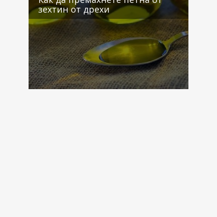
зехтин от дрехи
4 коментара
2 