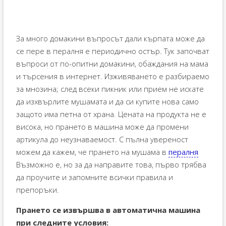
За много домакини въпросът дали кърпата може да
се пере в пералня е периодично остър. Тук започват
въпроси от по-опитни домакини, обаждания на мама
и търсения в интернет. Изживяването е разбираемо
за мнозина; след всеки пикник или прием не искате
да изхвърлите мушамата и да си купите нова само
защото има петна от храна. Цената на продукта не е
висока, но прането в машина може да промени
артикула до неузнаваемост. С пълна увереност
можем да кажем, че прането на мушама в
пералня
Възможно е, но за да направите това, първо трябва
да проучите и запомните всички правила и
препоръки.
Прането се извършва в автоматична машина
при следните условия: