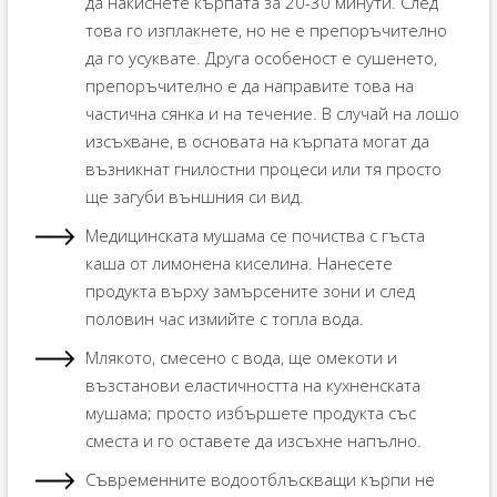
да накиснете кърпата за 20-30 минути. След
това го изплакнете, но не е препоръчително
да го усуквате. Друга особеност е сушенето,
препоръчително е да направите това на
частична сянка и на течение. В случай на лошо
изсъхване, в основата на кърпата могат да
възникнат гнилостни процеси или тя просто
ще загуби външния си вид.
Медицинската мушама се почиства с гъста
каша от лимонена киселина. Нанесете
продукта върху замърсените зони и след
половин час измийте с топла вода.
Млякото, смесено с вода, ще омекоти и
възстанови еластичността на кухненската
мушама; просто избършете продукта със
сместа и го оставете да изсъхне напълно.
Съвременните водоотблъскващи кърпи не