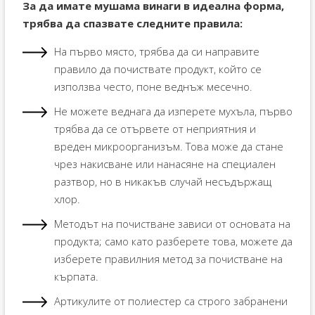
За да имате мушама винаги в идеална форма,
трябва да спазвате следните правила:
На първо място, трябва да си направите
правило да почиствате продукт, който се
използва често, поне веднъж месечно.
Не можете веднага да изперете мухъла, първо
трябва да се отървете от неприятния и
вреден микроорганизъм. Това може да стане
чрез накисване или нанасяне на специален
разтвор, но в никакъв случай несъдържащ
хлор.
Методът на почистване зависи от основата на
продукта; само като разберете това, можете да
изберете правилния метод за почистване на
кърпата.
Артикулите от полиестер са строго забранени