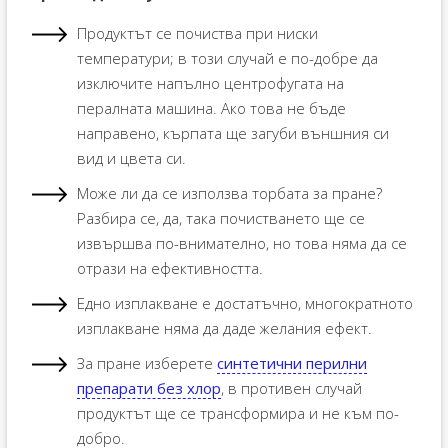
Продуктът се почиства при ниски
температури; в този случай е по-добре да
изключите напълно центрофугата на
пералната машина. Ако това не бъде
направено, кърпата ще загуби външния си
вид и цвета си.
Може ли да се използва торбата за пране?
Разбира се, да, така почистването ще се
извършва по-внимателно, но това няма да се
отрази на ефективността.
Едно изплакване е достатъчно, многократното
изплакване няма да даде желания ефект.
За пране изберете
синтетични перилни
препарати без хлор
, в противен случай
продуктът ще се трансформира и не към по-
добро.