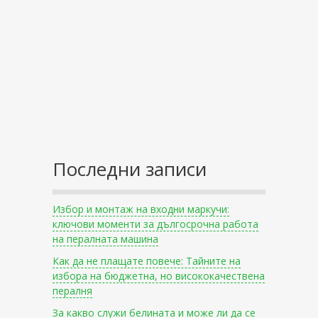
Последни записи
Избор и монтаж на входни маркучи:
ключови моменти за дългосрочна работа
на пералната машина
Как да не плащате повече: Тайните на
избора на бюджетна, но висококачествена
пералня
За какво служи белината и може ли да се