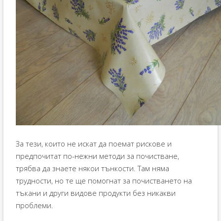
За тези, които не искат да поемат рискове и
предпочитат по-нежни методи за почистване,
трябва да знаете някои тънкости. Там няма
трудности, но те ще помогнат за почистването на
тъкани и други видове продукти без никакви
проблеми.