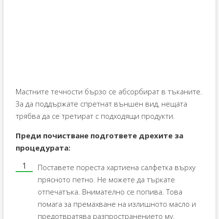
Мастните течности бързо се абсорбират в тъканите.
За да поддържате спретнат външен вид, нещата
трябва да се третират с подходящи продукти.
Преди почистване подгответе дрехите за
процедурата:
Поставете пореста хартиена салфетка върху
прясното петно. Не можете да търкате
отпечатъка. Внимателно се попива. Това
помага за премахване на излишното масло и
предотвратява разпространението му.