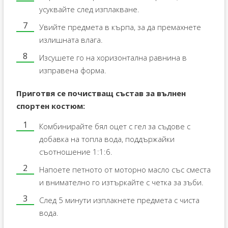
усуквайте след изплакване.
Увийте предмета в кърпа, за да премахнете
излишната влага.
Изсушете го на хоризонтална равнина в
изправена форма.
Приготвя се почистващ състав за вълнен
спортен костюм:
Комбинирайте бял оцет с гел за съдове с
добавка на топла вода, поддържайки
съотношение 1:1:6.
Напоете петното от моторно масло със сместа
и внимателно го изтъркайте с четка за зъби.
След 5 минути изплакнете предмета с чиста
вода.