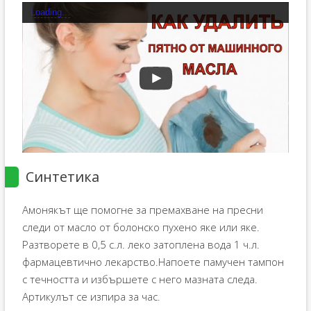
Loading...
Синтетика
Амонякът ще помогне за премахване на пресни
следи от масло от болонско пухено яке или яке.
Разтворете в 0,5 с.л. леко затоплена вода 1 ч.л.
фармацевтично лекарство.Напоете памучен тампон
с течността и избършете с него мазната следа.
Артикулът се изпира за час.