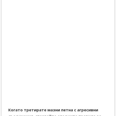
Когато третирате мазни петна с агресивни