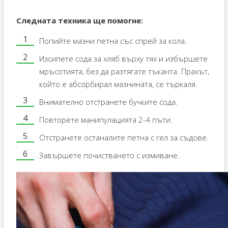
Следната техника ще помогне:
Попийте мазни петна със спрей за кола.
Изсипете сода за хляб върху тях и избършете
мръсотията, без да разтягате тъканта. Прахът,
който е абсорбирал мазнината, се търкаля.
Внимателно отстранете бучките сода.
Повторете манипулацията 2-4 пъти.
Отстранете останалите петна с гел за съдове.
Завършете почистването с измиване.