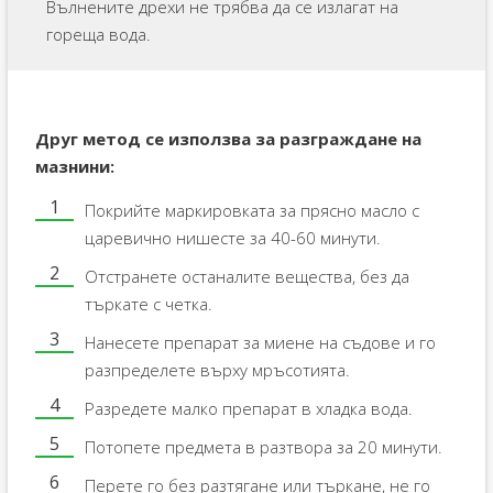
Вълнените дрехи не трябва да се излагат на
гореща вода.
Друг метод се използва за разграждане на
мазнини:
Покрийте маркировката за прясно масло с
царевично нишесте за 40-60 минути.
Отстранете останалите вещества, без да
търкате с четка.
Нанесете препарат за миене на съдове и го
разпределете върху мръсотията.
Разредете малко препарат в хладка вода.
Потопете предмета в разтвора за 20 минути.
Перете го без разтягане или търкане, не го