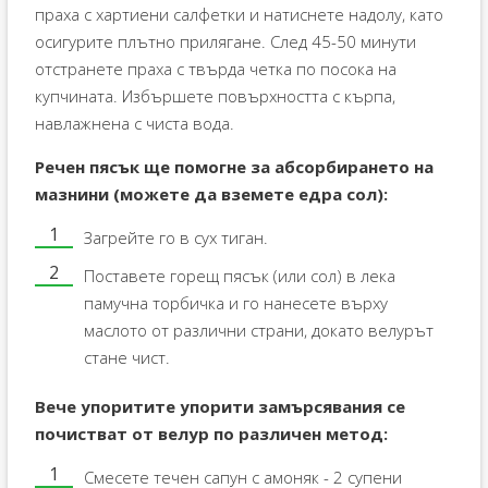
праха с хартиени салфетки и натиснете надолу, като
осигурите плътно прилягане. След 45-50 минути
отстранете праха с твърда четка по посока на
купчината. Избършете повърхността с кърпа,
навлажнена с чиста вода.
Речен пясък ще помогне за абсорбирането на
мазнини (можете да вземете едра сол):
Загрейте го в сух тиган.
Поставете горещ пясък (или сол) в лека
памучна торбичка и го нанесете върху
маслото от различни страни, докато велурът
стане чист.
Вече упоритите упорити замърсявания се
почистват от велур по различен метод:
Смесете течен сапун с амоняк - 2 супени