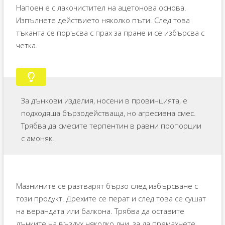
Напоен е с лакочистител на ацетонова основа.
Изпълнете действието няколко пъти. След това
тъканта се поръсва с прах за пране и се избърсва с
четка.
За дънкови изделия, носени в провинцията, е
подходяща бързодействаща, но агресивна смес.
Трябва да смесите терпентин в равни пропорции
с амоняк.
Мазнините се разтварят бързо след избърсване с
този продукт. Дрехите се перат и след това се сушат
на верандата или балкона. Трябва да оставите
дънките на въздух няколко дни, за да премахнете