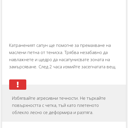
Катраненият сапун ще помогне за премахване на
маслени петна от тениска. Трябва незабавно да
навлажнете и щедро да насапунисвате зоната на
замърсяване. След 2 часа измийте засегнатата вещ.
Избягвайте агресивни течности. Не търкайте
повърхността с четка, тъй като плетеното
облекло лесно се деформира и разтяга.