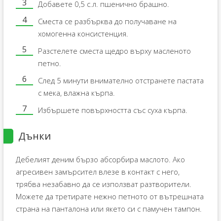
Добавете 0,5 с.л. пшенично брашно.
Сместа се разбърква до получаване на
хомогенна консистенция.
Разстелете сместа щедро върху масленото
петно.
След 5 минути внимателно отстранете пастата
с мека, влажна кърпа.
Избършете повърхността със суха кърпа.
Дънки
Дебелият деним бързо абсорбира маслото. Ако
агресивен замърсител влезе в контакт с него,
трябва незабавно да се използват разтворители.
Можете да третирате нежно петното от вътрешната
страна на панталона или якето си с памучен тампон.