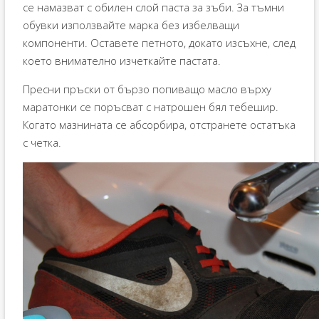
се намазват с обилен слой паста за зъби. За тъмни
обувки използвайте марка без избелващи
компоненти. Оставете петното, докато изсъхне, след
което внимателно изчеткайте пастата.
Пресни пръски от бързо попиващо масло върху
маратонки се поръсват с натрошен бял тебешир.
Когато мазнината се абсорбира, отстранете остатъка
с четка.