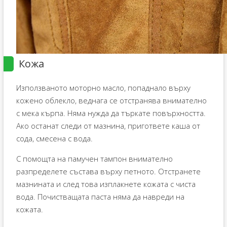
Кожа
Използваното моторно масло, попаднало върху
кожено облекло, веднага се отстранява внимателно
с мека кърпа. Няма нужда да търкате повърхността.
Ако останат следи от мазнина, пригответе каша от
сода, смесена с вода.
С помощта на памучен тампон внимателно
разпределете състава върху петното. Отстранете
мазнината и след това изплакнете кожата с чиста
вода. Почистващата паста няма да навреди на
кожата.