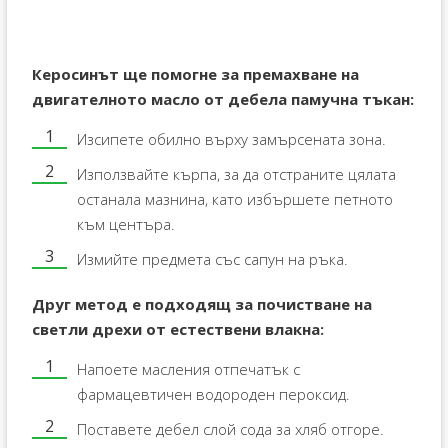
Керосинът ще помогне за премахване на
двигателното масло от дебела памучна тъкан:
Изсипете обилно върху замърсената зона.
Използвайте кърпа, за да отстраните цялата
останала мазнина, като избършете петното
към центъра.
Измийте предмета със сапун на ръка.
Друг метод е подходящ за почистване на
светли дрехи от естествени влакна:
Напоете масления отпечатък с
фармацевтичен водороден пероксид.
Поставете дебел слой сода за хляб отгоре.