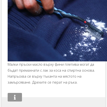
Малки пръски масло върху фини плетива могат да
бъдат премахнати с лак за коса на спиртна основа.
Напръсква се върху тъканта на мястото на
замърсяване. Дрехите се перат на ръка.