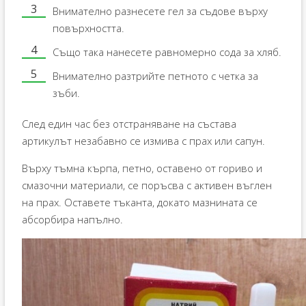
Внимателно разнесете гел за съдове върху
повърхността.
Също така нанесете равномерно сода за хляб.
Внимателно разтрийте петното с четка за
зъби.
След един час без отстраняване на състава
артикулът незабавно се измива с прах или сапун.
Върху тъмна кърпа, петно, оставено от гориво и
смазочни материали, се поръсва с активен въглен
на прах. Оставете тъканта, докато мазнината се
абсорбира напълно.