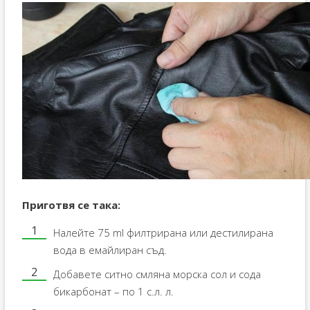
Приготвя се така:
Налейте 75 ml филтрирана или дестилирана
вода в емайлиран съд.
Добавете ситно смляна морска сол и сода
бикарбонат – по 1 с.л. л.