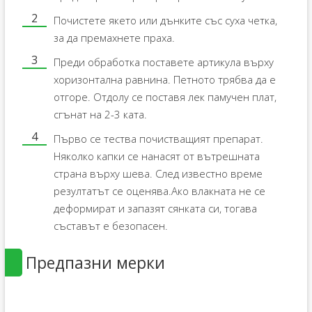
Почистете якето или дънките със суха четка,
за да премахнете праха.
Преди обработка поставете артикула върху
хоризонтална равнина. Петното трябва да е
отгоре. Отдолу се поставя лек памучен плат,
сгънат на 2-3 ката.
Първо се тества почистващият препарат.
Няколко капки се нанасят от вътрешната
страна върху шева. След известно време
резултатът се оценява.Ако влакната не се
деформират и запазят сянката си, тогава
съставът е безопасен.
Предпазни мерки