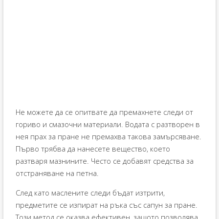
Не можете да се опитвате да премахнете следи от
гориво и смазочни материали. Водата с разтворен в
нея прах за пране не премахва такова замърсяване.
Първо трябва да нанесете вещество, което
разтваря мазнините. Често се добавят средства за
отстраняване на петна.
След като маслените следи бъдат изтрити,
предметите се изпират на ръка със сапун за пране.
Този метод се оказва ефективен, защото позволява