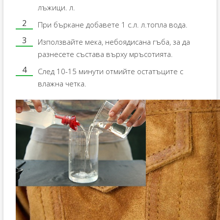
лъжици. л.
При бъркане добавете 1 с.л. л.топла вода.
Използвайте мека, небоядисана гъба, за да
разнесете състава върху мръсотията.
След 10-15 минути отмийте остатъците с
влажна четка.