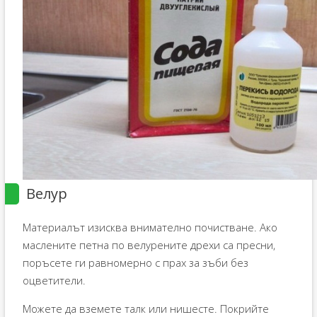
Велур
Материалът изисква внимателно почистване. Ако
маслените петна по велурените дрехи са пресни,
поръсете ги равномерно с прах за зъби без
оцветители.
Можете да вземете талк или нишесте. Покрийте