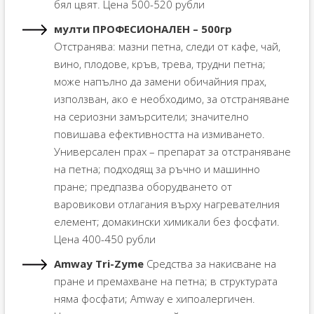
бял цвят. Цена 500-520 рубли
мулти ПРОФЕСИОНАЛЕН – 500гр
Отстранява: мазни петна, следи от кафе, чай,
вино, плодове, кръв, трева, трудни петна;
може напълно да замени обичайния прах,
използван, ако е необходимо, за отстраняване
на сериозни замърсители; значително
повишава ефективността на измиването.
Универсален прах – препарат за отстраняване
на петна; подходящ за ръчно и машинно
пране; предпазва оборудването от
варовикови отлагания върху нагревателния
елемент; домакински химикали без фосфати.
Цена 400-450 рубли
Amway Tri-Zyme
Средства за накисване на
пране и премахване на петна; в структурата
няма фосфати; Amway е хипоалергичен.