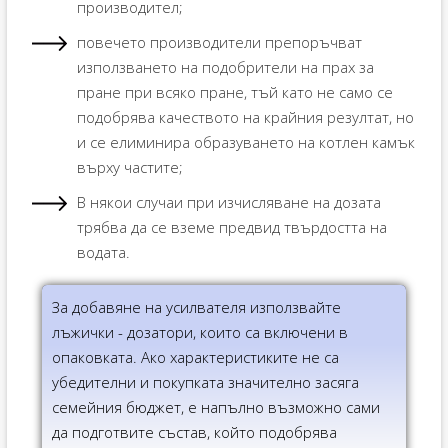
производител;
повечето производители препоръчват
използването на подобрители на прах за
пране при всяко пране, тъй като не само се
подобрява качеството на крайния резултат, но
и се елиминира образуването на котлен камък
върху частите;
В някои случаи при изчисляване на дозата
трябва да се вземе предвид твърдостта на
водата.
За добавяне на усилвателя използвайте
лъжички - дозатори, които са включени в
опаковката. Ако характеристиките не са
убедителни и покупката значително засяга
семейния бюджет, е напълно възможно сами
да подготвите състав, който подобрява