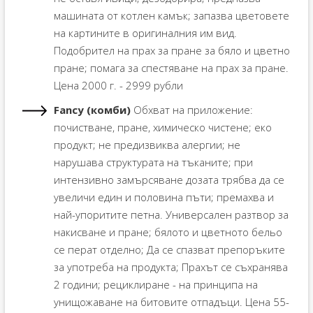
машината от котлен камък; запазва цветовете
на картините в оригиналния им вид.
Подобрител на прах за пране за бяло и цветно
пране; помага за спестяване на прах за пране.
Цена 2000 г. - 2999 рубли
Fancy (комби)
Обхват на приложение:
почистване, пране, химическо чистене; еко
продукт; не предизвиква алергии; не
нарушава структурата на тъканите; при
интензивно замърсяване дозата трябва да се
увеличи един и половина пъти; премахва и
най-упоритите петна. Универсален разтвор за
накисване и пране; бялото и цветното бельо
се перат отделно; Да се ​​спазват препоръките
за употреба на продукта; Прахът се съхранява
2 години; рециклиране - на принципа на
унищожаване на битовите отпадъци. Цена 55-