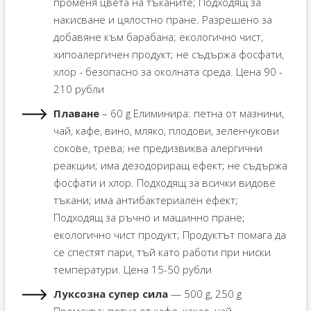
променя цвета на тъканите; Подходящ за
накисване и цялостно пране. Разрешено за
добавяне към барабана; екологично чист,
хипоалергичен продукт; не съдържа фосфати,
хлор - безопасно за околната среда. Цена 90 -
210 рубли
Плаване
– 60 g Елиминира: петна от мазнини,
чай, кафе, вино, мляко, плодови, зеленчукови
сокове, трева; не предизвиква алергични
реакции; има дезодориращ ефект; не съдържа
фосфати и хлор. Подходящ за всички видове
тъкани; има антибактериален ефект;
Подходящ за ръчно и машинно пране;
екологично чист продукт; Продуктът помага да
се спестят пари, тъй като работи при ниски
температури. Цена 15-50 рубли
Луксозна супер сила
— 500 g, 250 g
Премахва: петна от кафе, какао, чай,