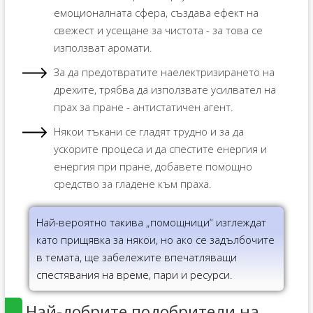
емоционалната сфера, създава ефект на
свежест и усещане за чистота - за това се
използват аромати.
За да предотвратите наелектризирането на
дрехите, трябва да използвате усилвател на
прах за пране - антистатичен агент.
Някои тъкани се гладят трудно и за да
ускорите процеса и да спестите енергия и
енергия при пране, добавете помощно
средство за гладене към праха.
Най-вероятно такива „помощници“ изглеждат
като прищявка за някои, но ако се задълбочите
в темата, ще забележите впечатляващи
спестявания на време, пари и ресурси.
Най-добрите подобрители на