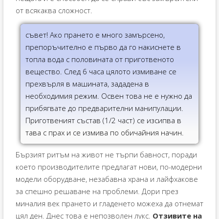
от всякаква сложност.
съвет! Ако прането е много замърсено,
препоръчително е първо да го накиснете в
топла вода с половината от приготвеното
вещество. След 6 часа цялото измиване се
прехвърля в машината, зададена в
необходимия режим. Освен това не е нужно да
прибягвате до предварителни манипулации.
Приготвеният състав (1/2 част) се изсипва в
тава с прах и се измива по обичайния начин.
Бързият ритъм на живот не търпи бавност, поради
което производителите предлагат нови, по-модерни
модели оборудване, незабавна храна и лайфхакове
за спешно решаване на проблеми. Дори през
миналия век прането и гладенето можеха да отнемат
цял ​​ден. Днес това е непозволен лукс.
Отзивите на