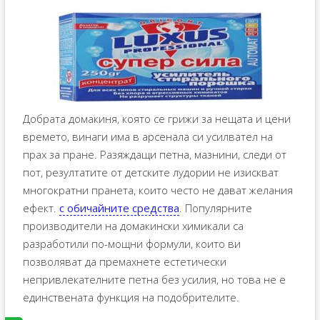
Добрата домакиня, която се грижи за нещата и цени
времето, винаги има в арсенала си усилвател на
прах за пране. Разяждащи петна, мазнини, следи от
пот, резултатите от детските лудории не изискват
многократни пранета, които често не дават желания
ефект.
с обичайните средства
. Популярните
производители на домакински химикали са
разработили по-мощни формули, които ви
позволяват да премахнете естетически
непривлекателните петна без усилия, но това не е
единствената функция на подобрителите.