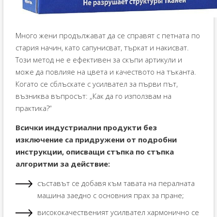
Много жени продължават да се справят с петната по
стария начин, като сапунисват, търкат и накисват.
Този метод не е ефективен за скъпи артикули и
може да повлияе на цвета и качеството на тъканта.
Когато се сблъскате с усилвател за първи път,
възниква въпросът: „Как да го използвам на
практика?“
Всички индустриални продукти без
изключение са придружени от подробни
инструкции, описващи стъпка по стъпка
алгоритми за действие:
съставът се добавя към тавата на пералната
машина заедно с основния прах за пране;
висококачественият усилвател хармонично се