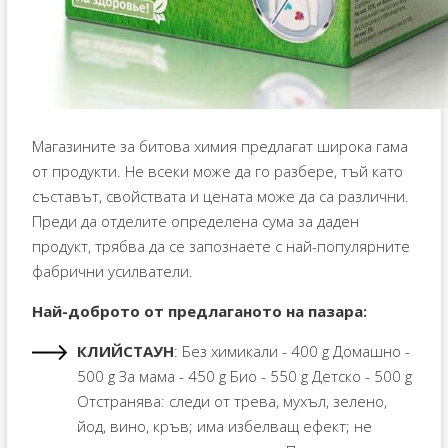
Магазините за битова химия предлагат широка гама
от продукти. Не всеки може да го разбере, тъй като
съставът, свойствата и цената може да са различни.
Преди да отделите определена сума за даден
продукт, трябва да се запознаете с най-популярните
фабрични усилватели.
Най-доброто от предлаганото на пазара:
КЛИЙСТАУН
: Без химикали - 400 g Домашно -
500 g За мама - 450 g Био - 550 g Детско - 500 g
Отстранява: следи от трева, мухъл, зелено,
йод, вино, кръв; има избелващ ефект; не