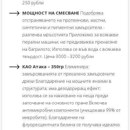
250 рубли
МОЩНОСТ НА СМЕСВАНЕ
Подобрява
отстраняването на протеинови, мастни,
синтетични и пигментни замърсители -
разпенва мръсотията Приложимо за всякакви
перални машини; не предизвиква пренасяне
на багрилото; Използва се във вода с всякаква
твърдост. Цена 3000 - 3200 рубли
КАО Атака – 350гр
Елиминира:
замърсяванията от прекалено замърсените
дрехи благодарение на мощните ензими в
структурата; има дезодориращ ефект;
използва се за накисване на неща преди
започване на основното пране.Включва
антимикробни компоненти (унищожава 99% от
микробите); Благодарение на
флуоресцентната белина се получава идеално