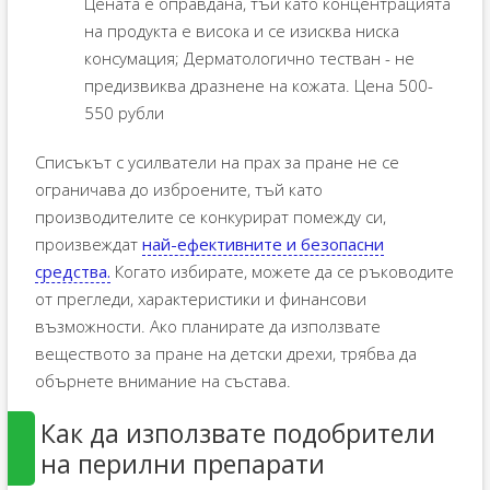
Цената е оправдана, тъй като концентрацията
на продукта е висока и се изисква ниска
консумация; Дерматологично тестван - не
предизвиква дразнене на кожата. Цена 500-
550 рубли
Списъкът с усилватели на прах за пране не се
ограничава до изброените, тъй като
производителите се конкурират помежду си,
произвеждат
най-ефективните и безопасни
средства.
Когато избирате, можете да се ръководите
от прегледи, характеристики и финансови
възможности. Ако планирате да използвате
веществото за пране на детски дрехи, трябва да
обърнете внимание на състава.
Как да използвате подобрители
на перилни препарати