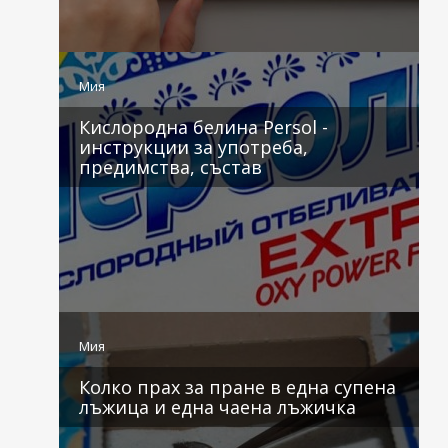
2 коментара
Мия
Кислородна белина Persol -
инструкции за употреба,
предимства, състав
2 коментара
Мия
Колко прах за пране в една супена
лъжица и една чаена лъжичка