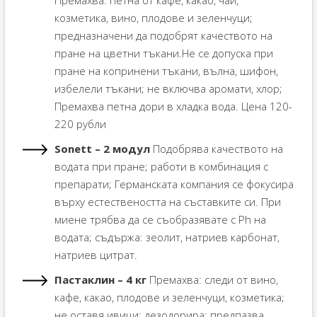
козметика, вино, плодове и зеленчуци;
предназначени да подобрят качеството на
пране на цветни тъкани.Не се допуска при
пране на копринени тъкани, вълна, шифон,
избелели тъкани; не включва аромати, хлор;
Премахва петна дори в хладка вода. Цена 120-
220 рубли
Sonett – 2 модул
Подобрява качеството на
водата при пране; работи в комбинация с
препарати; Германската компания се фокусира
върху естествеността на съставките си. При
миене трябва да се съобразявате с Ph на
водата; съдържа: зеолит, натриев карбонат,
натриев цитрат.
Пастаклин – 4 кг
Премахва: следи от вино,
кафе, какао, плодове и зеленчуци, козметика;
не оставя ивици; дезодорира; предпазва