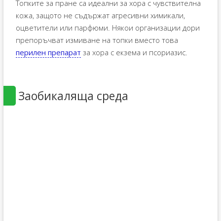
Топките за пране са идеални за хора с чувствителна
кожа, защото не съдържат агресивни химикали,
оцветители или парфюми. Някои организации дори
препоръчват измиване на топки вместо това
перилен препарат
за хора с екзема и псориазис.
Заобикаляща среда