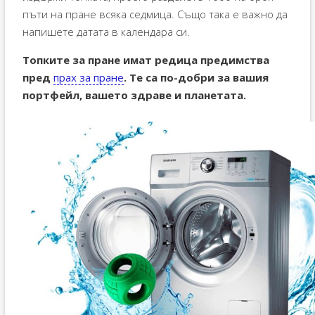
пъти на пране всяка седмица. Също така е важно да
напишете датата в календара си.
Топките за пране имат редица предимства
пред
прах за пране
. Те са по-добри за вашия
портфейл, вашето здраве и планетата.