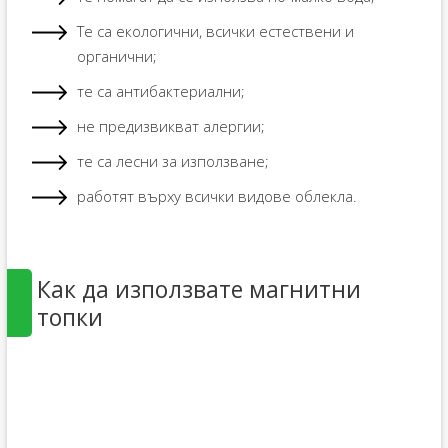
Те са екологични, всички естествени и
органични;
те са антибактериални;
не предизвикват алергии;
те са лесни за използване;
работят върху всички видове облекла.
Как да използвате магнитни
топки