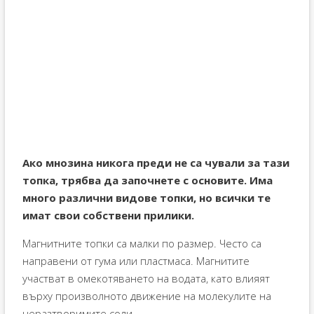
Ако мнозина никога преди не са чували за тази
топка, трябва да започнете с основите. Има
много различни видове топки, но всички те
имат свои собствени прилики.
Магнитните топки са малки по размер. Често са
направени от гума или пластмаса. Магнитите
участват в омекотяването на водата, като влияят
върху произволното движение на молекулите на
неразтворимите соли.