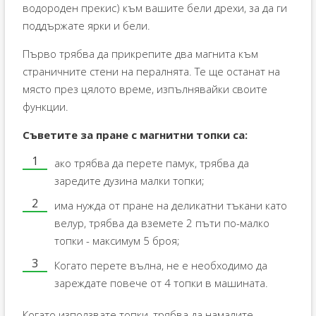
водороден прекис) към вашите бели дрехи, за да ги
поддържате ярки и бели.
Първо трябва да прикрепите два магнита към
страничните стени на пералнята. Те ще останат на
място през цялото време, изпълнявайки своите
функции.
Съветите за пране с магнитни топки са:
ако трябва да перете памук, трябва да
заредите дузина малки топки;
има нужда от пране на деликатни тъкани като
велур, трябва да вземете 2 пъти по-малко
топки - максимум 5 броя;
Когато перете вълна, не е необходимо да
зареждате повече от 4 топки в машината.
Когато използвате топки, трябва да намалите