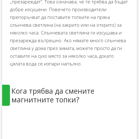
„презареждат“. Това означава, че те трябва да бъдат
добре изсушени. Повечето производители
препоръчват да поставите топките на пряка
слънчева светлина (на закрито или на открито) за
няколко часа. Слънчевата светлина ги изсушава и
презарежда вътрешно. Ако нямате много слънчева
светлина у дома през зимата, можете просто да ги
оставите на сухо място за няколко часа, докато
цялата вода се изпари напълно.
Кога трябва да смените
магнитните топки?