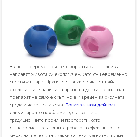
В днешно време повечето хора търсят начини да
направят живота си екологичен, като същевременно
спестяват пари. Прането с топки е един от най-
екологичните начини за пране на дрехи. Перилният
препарат не само е скъп, но е и вреден за околната
среда и човешката кожа.
Топки за тази дейност
елиминирайте проблемите, свързани с
традиционните перилни препарати, като
същевременно вършите работата ефективно. Но
мнозина ще попитат: какви са тези, магнитни топки