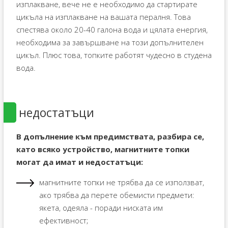
изплакване, вече не е необходимо да стартирате
цикъла на изплакване на вашата пералня. Това
спестява около 20-40 галона вода и цялата енергия,
необходима за завършване на този допълнителен
цикъл. Плюс това, топките работят чудесно в студена
вода.
недостатъци
В допълнение към предимствата, разбира се,
като всяко устройство, магнитните топки
могат да имат и недостатъци:
магнитните топки не трябва да се използват,
ако трябва да перете обемисти предмети:
якета, одеяла - поради ниската им
ефективност;