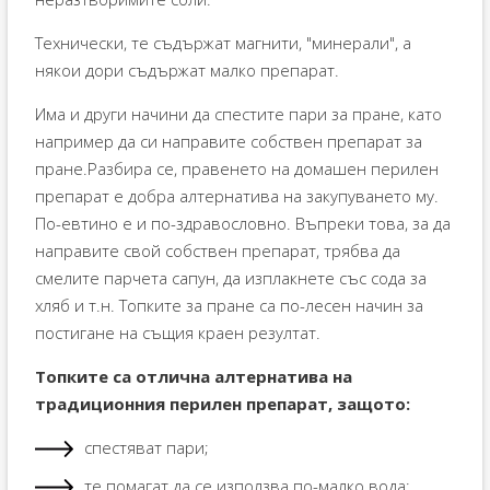
Технически, те съдържат магнити, "минерали", а
някои дори съдържат малко препарат.
Има и други начини да спестите пари за пране, като
например да си направите собствен препарат за
пране.Разбира се, правенето на домашен перилен
препарат е добра алтернатива на закупуването му.
По-евтино е и по-здравословно. Въпреки това, за да
направите свой собствен препарат, трябва да
смелите парчета сапун, да изплакнете със сода за
хляб и т.н. Топките за пране са по-лесен начин за
постигане на същия краен резултат.
Топките са отлична алтернатива на
традиционния перилен препарат, защото:
спестяват пари;
те помагат да се използва по-малко вода;