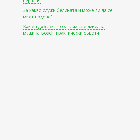
пералня
За какво служи белината и може ли да се
мият подове?
Как да добавите сол към съдомиялна
машина Bosch: практически съвети