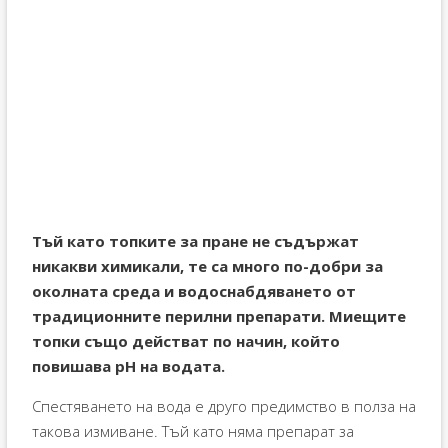
Тъй като топките за пране не съдържат
никакви химикали, те са много по-добри за
околната среда и водоснабдяването от
традиционните перилни препарати. Миещите
топки също действат по начин, който
повишава pH на водата.
Спестяването на вода е друго предимство в полза на
такова измиване. Тъй като няма препарат за