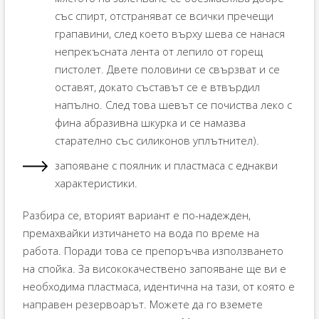
със спирт, отстраняват се всички пречещи
грапавини, след което върху шева се нанася
непрекъсната лента от лепило от горещ
пистолет. Двете половини се свързват и се
оставят, докато съставът се е втвърдил
напълно. След това шевът се почиства леко с
фина абразивна шкурка и се намазва
старателно със силиконов уплътнител).
запояване с поялник и пластмаса с еднакви
характеристики.
Разбира се, вторият вариант е по-надежден,
премахвайки изтичането на вода по време на
работа. Поради това се препоръчва използването
на спойка. За висококачествено запояване ще ви е
необходима пластмаса, идентична на тази, от която е
направен резервоарът. Можете да го вземете