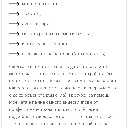
маншет на вратата;
двигател;
амортисьори;
сифон, дренажна помпа и филтър;
изключване на мрежата;
осветление на барабана (ако има такъв).
След като внимателно прегледате инструкциите,
можете да започнете подготвителната работа. Ако
имате някакви въпроси относно процеса на ремонт
или местоположението на частите, препоръчително
е да се обърнете към онлайн ресурси за помощ.
Мрежата е пълна с много видеоклипове от
професионални занаятчии, които обясняват
подробно последователността на всички действия,
дават препоръки, съвети, разкриват тайните на