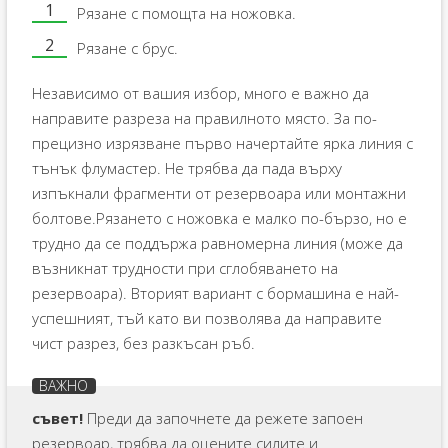
Рязане с помощта на ножовка.
Рязане с брус.
Независимо от вашия избор, много е важно да
направите разреза на правилното място. За по-
прецизно изрязване първо начертайте ярка линия с
тънък флумастер. Не трябва да пада върху
изпъкнали фрагменти от резервоара или монтажни
болтове.Рязането с ножовка е малко по-бързо, но е
трудно да се поддържа равномерна линия (може да
възникнат трудности при сглобяването на
резервоара). Вторият вариант с бормашина е най-
успешният, тъй като ви позволява да направите
чист разрез, без разкъсан ръб.
съвет!
Преди да започнете да режете запоен
резервоар, трябва да оцените силите и