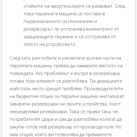
стойките на амортисьорите се развиват. След
това пералната машина се поставя в
първоначалното си положение и
резервоарът се отстранява внимателно от
задържащите пружини и се отстранява от
тялото на устройството.
След като разглобите и изключите всички части на
пералната машина, трябва да намерите мястото на
повредата. Ако проблемът е вътре в резервоара,
тогава този елемент се разглобява. Тук домашните
майстори често срещат проблем. Производителите
на бюджетни опции за перални машини инсталират
заварени резервоари на своите устройства, тоест
неразделими резервоари. Това се прави така, че
потребителят (дори и сам да разглобява колата) да
закупи готов нов резервоар от производителя. Но
има опция, която ви позволява да премахнете