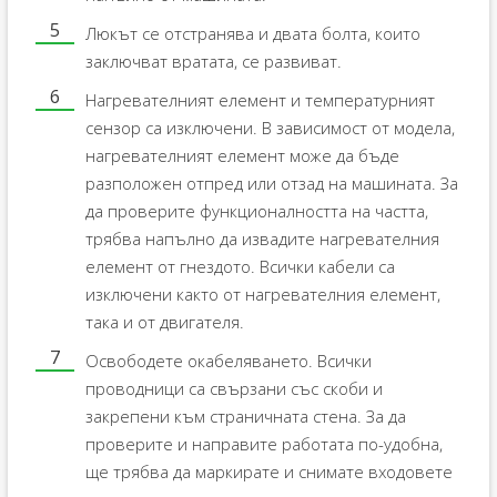
Люкът се отстранява и двата болта, които
заключват вратата, се развиват.
Нагревателният елемент и температурният
сензор са изключени. В зависимост от модела,
нагревателният елемент може да бъде
разположен отпред или отзад на машината. За
да проверите функционалността на частта,
трябва напълно да извадите нагревателния
елемент от гнездото. Всички кабели са
изключени както от нагревателния елемент,
така и от двигателя.
Освободете окабеляването. Всички
проводници са свързани със скоби и
закрепени към страничната стена. За да
проверите и направите работата по-удобна,
ще трябва да маркирате и снимате входовете