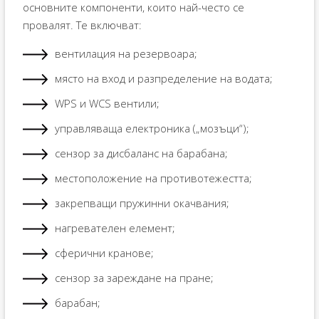
основните компоненти, които най-често се
провалят. Те включват:
вентилация на резервоара;
място на вход и разпределение на водата;
WPS и WCS вентили;
управляваща електроника („мозъци“);
сензор за дисбаланс на барабана;
местоположение на противотежестта;
закрепващи пружинни окачвания;
нагревателен елемент;
сферични кранове;
сензор за зареждане на пране;
барабан;