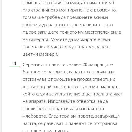
помощта на сервизни куки, ако има такива).
Ако страничното монтиране не е възможно,
тогава ще трябва да премахнете всички
кабели и да разкачите проводниците, като
първо запишете точното им местоположение
на камерата. Можете да маркирате всеки
проводник и мястото му на закрепване с
цветни маркери.
Сервизният панел е свален. Фиксиращите
болтове се развиват, капакът се повдига и
отстранява с помощта на плоска отвертка с
дълъг накрайник. Сваля се гуменият маншет,
който служи за уплътнение в централната част
на апарата. Използвайте отвертка, за да
повдигнете скобата и да я извадите от
жлебовете. След това винтовете, задържащи
частта, се развиват и панелът се отстранява
напълно от машината.