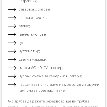
накрайник;
отвертка с битове;
плоска отвертка;
клещи;
гаечни ключове;
чук;
мултиметър;
цветни маркери;
смазки WD-40, CV шарнир;
Hydra-2 смазка за семеринг и лагери;
парцали за почистване на мръсотия и памучни
тампони за обезмасляване.
Ако трябва да режете резервоар, ще ви трябва
бормашина, ножовка, бормашина, комплект свредла,