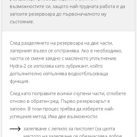
възможностите си, защото най-трудната работа е да
запоите резервоара до първоначалното му
състояние.
След разделянето на резервоара на две части,
лагерният възел се отстранява. Ако е необходимо,
частта се сменя заедно с масленото уплътнение.
Hydra-2 се използва като лубрикант, който
допълнително изпълнява водоотблъскваща
функция.
След като поправите всички счупени части, сглобете
отново в обратен ред. Първо резервоарът е
запоен. В този процес трябва да изберете най-
успешния метод. Има две възможности:
залепване с лепило за пистолет (за целта
мястото на залепване се обезмаслява добре