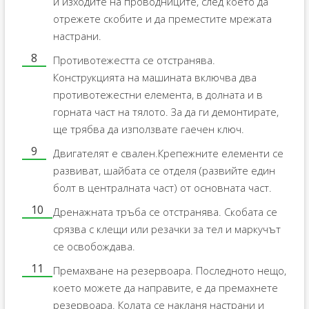
и изходите на проводниците, след което да
отрежете скобите и да преместите мрежата
настрани.
Противотежестта се отстранява.
Конструкцията на машината включва два
противотежестни елемента, в долната и в
горната част на тялото. За да ги демонтирате,
ще трябва да използвате гаечен ключ.
Двигателят е свален.Крепежните елементи се
развиват, шайбата се отделя (развийте един
болт в централната част) от основната част.
Дренажната тръба се отстранява. Скобата се
срязва с клещи или резачки за тел и маркучът
се освобождава.
Премахване на резервоара. Последното нещо,
което можете да направите, е да премахнете
резервоара. Колата се накланя настрани и