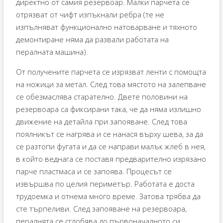
директно от самия резервоар. Малки парчета се
отрязват от чифт изпъкнали ребра (те не
изпълняват функционално натоварване и тяхното
демонтиране няма да развали работата на
пералната машина).
От получените парчета се изрязват ленти с помощта
на ножици за метал. След това мястото на залепване
се обезмаслява старателно. Двете половини на
резервоара са фиксирани така, че да няма излишно
движение на детайла при запояване. След това
поялникът се нагрява и се нанася върху шева, за да
се разтопи фугата и да се направи малък жлеб в нея,
в който веднага се поставя предварително изрязано
парче пластмаса и се запоява. Процесът се
извършва по целия периметър. Работата е доста
трудоемка и отнема много време. Затова трябва да
сте търпеливи. След запояване на резервоара,
пералнята се сглобява до първоначалното си