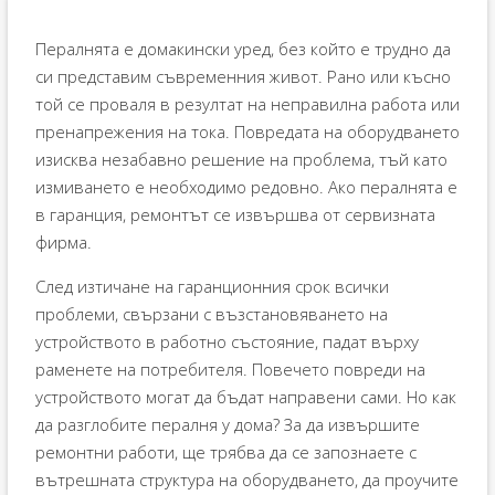
Пералнята е домакински уред, без който е трудно да
си представим съвременния живот. Рано или късно
той се проваля в резултат на неправилна работа или
пренапрежения на тока. Повредата на оборудването
изисква незабавно решение на проблема, тъй като
измиването е необходимо редовно. Ако пералнята е
в гаранция, ремонтът се извършва от сервизната
фирма.
След изтичане на гаранционния срок всички
проблеми, свързани с възстановяването на
устройството в работно състояние, падат върху
раменете на потребителя. Повечето повреди на
устройството могат да бъдат направени сами. Но как
да разглобите пералня у дома? За да извършите
ремонтни работи, ще трябва да се запознаете с
вътрешната структура на оборудването, да проучите