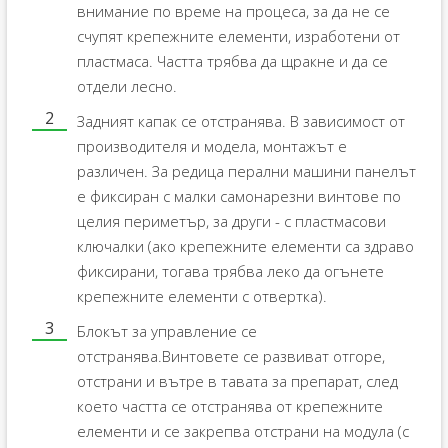
внимание по време на процеса, за да не се
счупят крепежните елементи, изработени от
пластмаса. Частта трябва да щракне и да се
отдели лесно.
Задният капак се отстранява. В зависимост от
производителя и модела, монтажът е
различен. За редица перални машини панелът
е фиксиран с малки самонарезни винтове по
целия периметър, за други - с пластмасови
ключалки (ако крепежните елементи са здраво
фиксирани, тогава трябва леко да огънете
крепежните елементи с отвертка).
Блокът за управление се
отстранява.Винтовете се развиват отгоре,
отстрани и вътре в тавата за препарат, след
което частта се отстранява от крепежните
елементи и се закрепва отстрани на модула (с