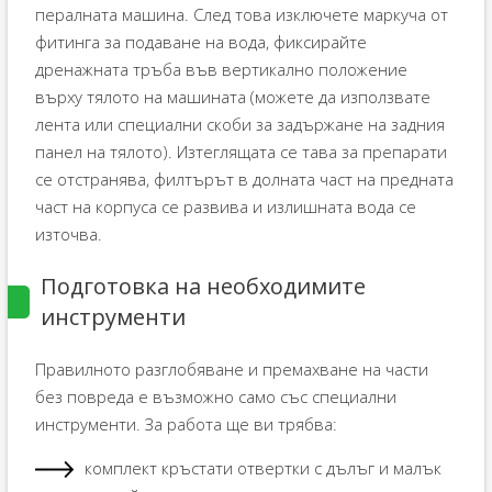
пералната машина. След това изключете маркуча от
фитинга за подаване на вода, фиксирайте
дренажната тръба във вертикално положение
върху тялото на машината (можете да използвате
лента или специални скоби за задържане на задния
панел на тялото). Изтеглящата се тава за препарати
се отстранява, филтърът в долната част на предната
част на корпуса се развива и излишната вода се
източва.
Подготовка на необходимите
инструменти
Правилното разглобяване и премахване на части
без повреда е възможно само със специални
инструменти. За работа ще ви трябва:
комплект кръстати отвертки с дълъг и малък