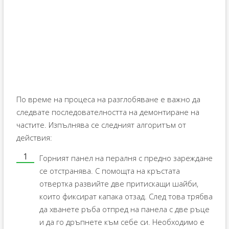
По време на процеса на разглобяване е важно да
следвате последователността на демонтиране на
частите. Изпълнява се следният алгоритъм от
действия:
Горният панел на пералня с предно зареждане
се отстранява. С помощта на кръстата
отвертка развийте две притискащи шайби,
които фиксират капака отзад. След това трябва
да хванете ръба отпред на панела с две ръце
и да го дръпнете към себе си. Необходимо е