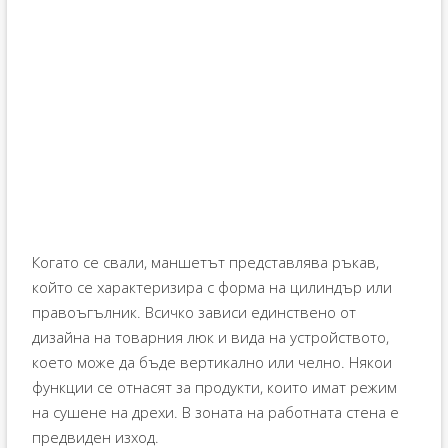
Когато се свали, маншетът представлява ръкав,
който се характеризира с форма на цилиндър или
правоъгълник. Всичко зависи единствено от
дизайна на товарния люк и вида на устройството,
което може да бъде вертикално или челно. Някои
функции се отнасят за продукти, които имат режим
на сушене на дрехи. В зоната на работната стена е
предвиден изход.