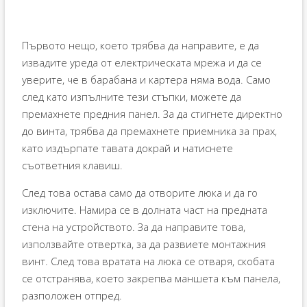
Първото нещо, което трябва да направите, е да
извадите уреда от електрическата мрежа и да се
уверите, че в барабана и картера няма вода. Само
след като изпълните тези стъпки, можете да
премахнете предния панел. За да стигнете директно
до винта, трябва да премахнете приемника за прах,
като издърпате тавата докрай и натиснете
съответния клавиш.
След това остава само да отворите люка и да го
изключите. Намира се в долната част на предната
стена на устройството. За да направите това,
използвайте отвертка, за да развиете монтажния
винт. След това вратата на люка се отваря, скобата
се отстранява, което закрепва маншета към панела,
разположен отпред.