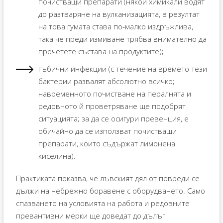
почистващи препарати (някои химикали водят
до разтваряне на вулканизацията, в резултат
на това гумата става по-малко издръжлива,
така че преди измиване трябва внимателно да
прочетете състава на продуктите);
гъбични инфекции (с течение на времето тези
бактерии развалят абсолютно всичко;
навременното почистване на пералнята и
редовното й проветряване ще подобрят
ситуацията; за да се осигури превенция, е
обичайно да се използват почистващи
препарати, които съдържат лимонена
киселина).
Практиката показва, че лъвският дял от повреди се
дължи на небрежно боравене с оборудването. Само
спазването на условията на работа и редовните
превантивни мерки ще доведат до дълъг