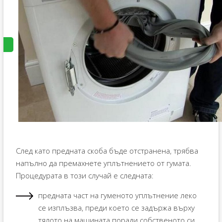
След като предната скоба бъде отстранена, трябва
напълно да премахнете уплътнението от гумата.
Процедурата в този случай е следната:
предната част на гуменото уплътнение леко
се изплъзва, преди което се задържа върху
тялото на машината поради собственото си