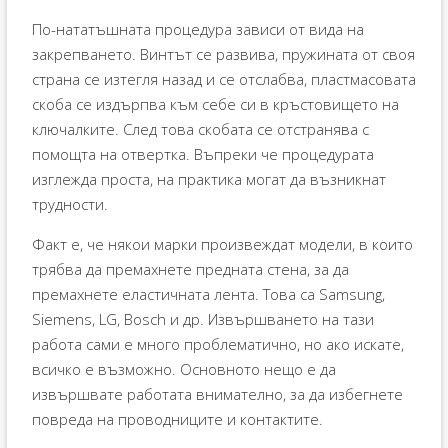
По-нататъшната процедура зависи от вида на
закрепването. Винтът се развива, пружината от своя
страна се изтегля назад и се отслабва, пластмасовата
скоба се издърпва към себе си в кръстовището на
ключалките. След това скобата се отстранява с
помощта на отвертка. Въпреки че процедурата
изглежда проста, на практика могат да възникнат
трудности.
Факт е, че някои марки произвеждат модели, в които
трябва да премахнете предната стена, за да
премахнете еластичната лента. Това са Samsung,
Siemens, LG, Bosch и др. Извършването на тази
работа сами е много проблематично, но ако искате,
всичко е възможно. Основното нещо е да
извършвате работата внимателно, за да избегнете
повреда на проводниците и контактите.