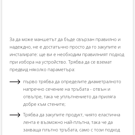
За да може маншетът да бъде свързан правилно и
надеждно, не е достатъчно просто да го закупите и
инсталирате: ще ви е необходим правилният подход
при избора на устройство. Трябва да се вземат
предвид няколко параметъра:
първо трябва да определите диаметралното
напречно сечение на тръбата - отвън и
отвътре, така че уплътнението да приляга
добре към стените;
Трябва да закупите продукт, чиято еластична
лента е възможно най-плътна, така че да
захваща плътно тръбата, само с този подход