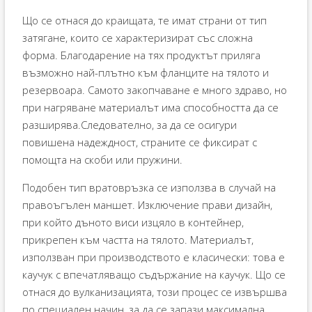
Що се отнася до краищата, те имат страни от тип
затягане, които се характеризират със сложна
форма. Благодарение на тях продуктът приляга
възможно най-плътно към фланците на тялото и
резервоара. Самото закопчаване е много здраво, но
при нагряване материалът има способността да се
разширява.Следователно, за да се осигури
повишена надеждност, страните се фиксират с
помощта на скоби или пружини.
Подобен тип вратовръзка се използва в случай на
правоъгълен маншет. Изключение прави дизайн,
при който дъното виси изцяло в контейнер,
прикрепен към частта на тялото. Материалът,
използван при производството е класически: това е
каучук с впечатляващо съдържание на каучук. Що се
отнася до вулканизацията, този процес се извършва
по специален начин, за да се запази максимална