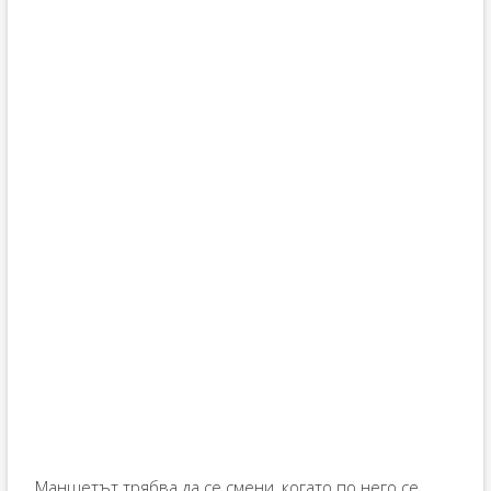
Маншетът трябва да се смени, когато по него се