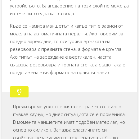
устройството. Благодарение на този слой не може да
изтече нито една капка вода.
Къде се намира маншетът и какъв тип е зависи от
модела на автоматичната пералня. Ако говорим за
предно зареждане, то осигурява връзката на
резервоара с предната стена, а формата е кръгла.
Ако типът на зареждане е вертикален, частта
свързва резервоара и горната стена, а също така е
представена във формата на правоъгълник.
Преди време уплътненията се правеха от силно
гъвкав каучук, но днес ситуацията се е променила.
В момента маншетите имат подобен материал, но
основно силикон. Запазва еластичните си
свойства, независимо от температурата. Също