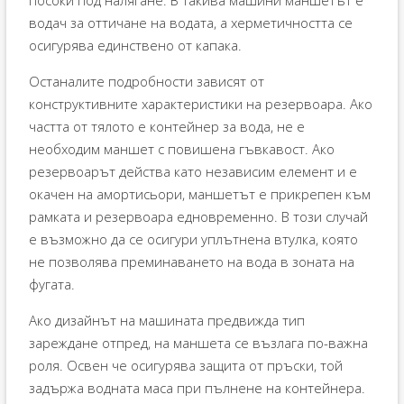
посоки под налягане. В такива машини маншетът е
водач за оттичане на водата, а херметичността се
осигурява единствено от капака.
Останалите подробности зависят от
конструктивните характеристики на резервоара. Ако
частта от тялото е контейнер за вода, не е
необходим маншет с повишена гъвкавост. Ако
резервоарът действа като независим елемент и е
окачен на амортисьори, маншетът е прикрепен към
рамката и резервоара едновременно. В този случай
е възможно да се осигури уплътнена втулка, която
не позволява преминаването на вода в зоната на
фугата.
Ако дизайнът на машината предвижда тип
зареждане отпред, на маншета се възлага по-важна
роля. Освен че осигурява защита от пръски, той
задържа водната маса при пълнене на контейнера.