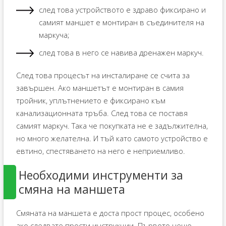
след това устройството е здраво фиксирано и
самият маншет е монтиран в съединителя на
маркуча;
след това в него се навива дренажен маркуч.
След това процесът на инсталиране се счита за
завършен. Ако маншетът е монтиран в самия
тройник, уплътнението е фиксирано към
канализационната тръба. След това се поставя
самият маркуч. Така че покупката не е задължителна,
но много желателна. И тъй като самото устройство е
евтино, спестяването на него е неприемливо.
Необходими инструменти за
смяна на маншета
Смяната на маншета е доста прост процес, особено
ако следвате прости инструкции. Първото нещо,