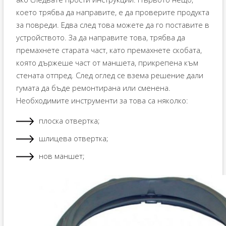
което трябва да направите, е да проверите продукта
за повреди. Едва след това можете да го поставите в
устройството. За да направите това, трябва да
премахнете старата част, като премахнете скобата,
която държеше част от маншета, прикрепена към
стената отпред. След оглед се взема решение дали
гумата да бъде ремонтирана или сменена.
Необходимите инструменти за това са няколко:
плоска отвертка;
шлицева отвертка;
нов маншет;