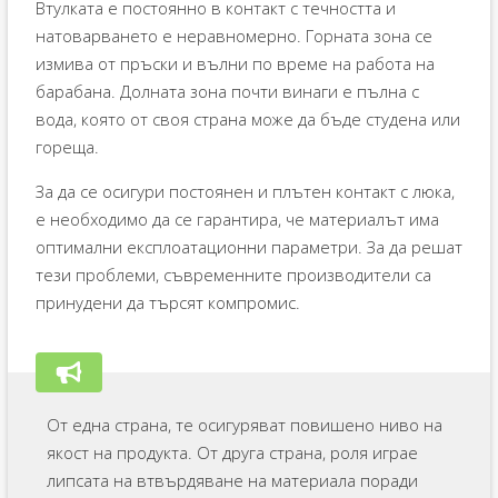
Втулката е постоянно в контакт с течността и
натоварването е неравномерно. Горната зона се
измива от пръски и вълни по време на работа на
барабана. Долната зона почти винаги е пълна с
вода, която от своя страна може да бъде студена или
гореща.
За да се осигури постоянен и плътен контакт с люка,
е необходимо да се гарантира, че материалът има
оптимални експлоатационни параметри. За да решат
тези проблеми, съвременните производители са
принудени да търсят компромис.
От една страна, те осигуряват повишено ниво на
якост на продукта. От друга страна, роля играе
липсата на втвърдяване на материала поради