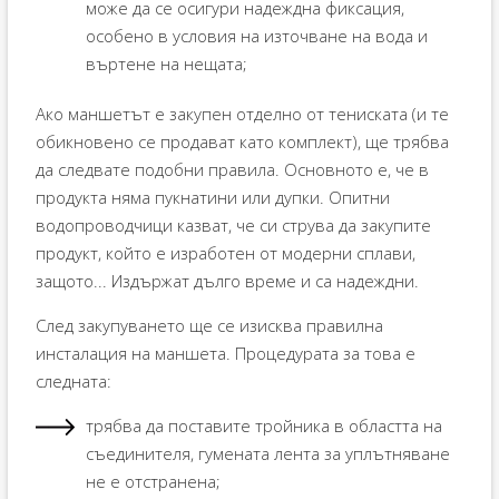
може да се осигури надеждна фиксация,
особено в условия на източване на вода и
въртене на нещата;
Ако маншетът е закупен отделно от тениската (и те
обикновено се продават като комплект), ще трябва
да следвате подобни правила. Основното е, че в
продукта няма пукнатини или дупки. Опитни
водопроводчици казват, че си струва да закупите
продукт, който е изработен от модерни сплави,
защото... Издържат дълго време и са надеждни.
След закупуването ще се изисква правилна
инсталация на маншета. Процедурата за това е
следната:
трябва да поставите тройника в областта на
съединителя, гумената лента за уплътняване
не е отстранена;