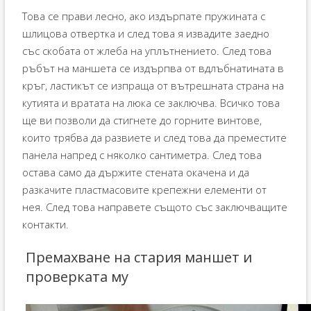
Това се прави лесно, ако издърпате пружината с
шлицова отвертка и след това я извадите заедно
със скобата от жлеба на уплътнението. След това
ръбът на маншета се издърпва от вдлъбнатината в
кръг, ластикът се изпраща от вътрешната страна на
кутията и вратата на люка се заключва. Всичко това
ще ви позволи да стигнете до горните винтове,
които трябва да развиете и след това да преместите
панела напред с няколко сантиметра. След това
остава само да държите стената окачена и да
разкачите пластмасовите крепежни елементи от
нея. След това направете същото със заключващите
контакти.
Премахване на стария маншет и
проверката му