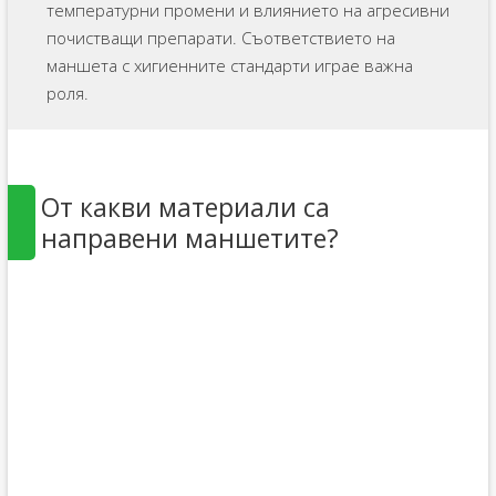
температурни промени и влиянието на агресивни
почистващи препарати. Съответствието на
маншета с хигиенните стандарти играе важна
роля.
От какви материали са
направени маншетите?