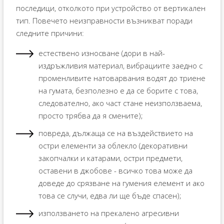
последици, отколкото при устройство от вертикален
тип. Повечето неизправности възникват поради
следните причини:
естествено износване (дори в най-
издръжливия материал, вибрациите заедно с
променливите натоварвания водят до триене
на гумата, безполезно е да се борите с това,
следователно, ако част стане неизползваема,
просто трябва да я смените);
повреда, дължаща се на въздействието на
остри елементи за облекло (декоративни
закопчалки и катарами, остри предмети,
оставени в джобове - всичко това може да
доведе до срязване на гумения елемент и ако
това се случи, едва ли ще бъде спасен);
използването на прекалено агресивни