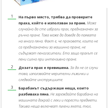
На първо място, трябва да проверите
праха, който е използван за пране.
Може
случайно да сте избрали прах, предназначен за
ръчно пране. Това може да доведе до появата
на много пяна. Факт е, че праховете, които не
са предназначени за машинно пране, не
съдържат пеногасители. Ето защо прахът се
пени силно при интензивно пране.
Дозата прах е превишена.
За да не се случи
това, използвайте мерителни лъжички и
следвайте инструкциите.
Барабанът съдържаше неща, които
разбиваха пяна.
Не зареждайте барабана на
машината докрай с леки и порести предмети.
Такива неща включват пухени якета, тюл,