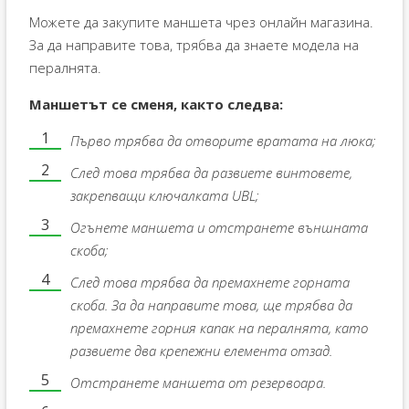
Можете да закупите маншета чрез онлайн магазина.
За да направите това, трябва да знаете модела на
пералнята.
Маншетът се сменя, както следва:
Първо трябва да отворите вратата на люка;
След това трябва да развиете винтовете,
закрепващи ключалката UBL;
Огънете маншета и отстранете външната
скоба;
След това трябва да премахнете горната
скоба. За да направите това, ще трябва да
премахнете горния капак на пералнята, като
развиете два крепежни елемента отзад.
Отстранете маншета от резервоара.