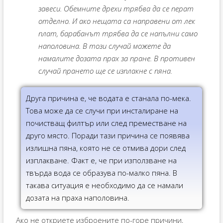
завеси. Обемните дрехи трябва да се перат
отделно. И ако нещата са направени от лек
плат, барабанът трябва да се напълни само
наполовина. В този случай можете да
намалите дозата прах за пране. В противен
случай прането ще се изплакне с пяна.
Друга причина е, че водата е станала по-мека.
Това може да се случи при инсталиране на
почистващ филтър или след преместване на
друго място. Поради тази причина се появява
излишна пяна, която не се отмива дори след
изплакване. Факт е, че при използване на
твърда вода се образува по-малко пяна. В
такава ситуация е необходимо да се намали
дозата на праха наполовина.
Ако не откриете изброените по-горе причини,