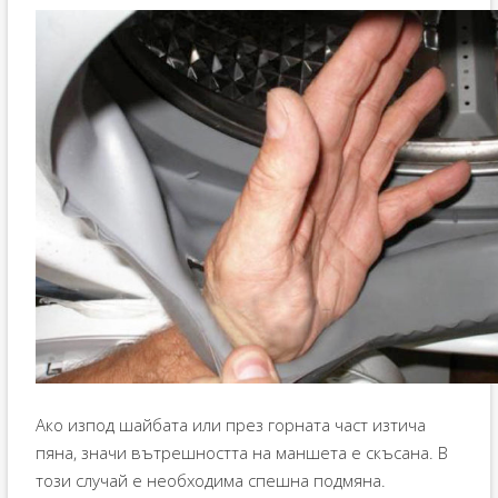
Ако изпод шайбата или през горната част изтича
пяна, значи вътрешността на маншета е скъсана. В
този случай е необходима спешна подмяна.