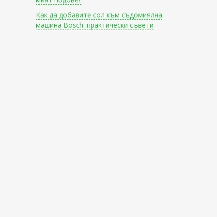
Как да добавите сол към съдомиялна
машина Bosch: практически съвети