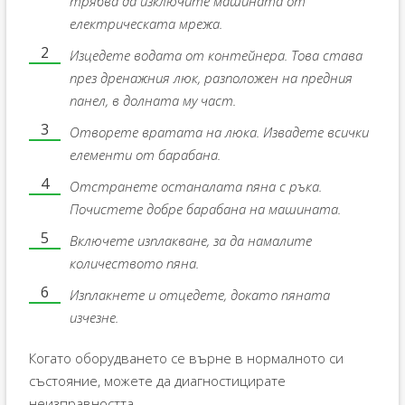
трябва да изключите машината от
електрическата мрежа.
Изцедете водата от контейнера. Това става
през дренажния люк, разположен на предния
панел, в долната му част.
Отворете вратата на люка. Извадете всички
елементи от барабана.
Отстранете останалата пяна с ръка.
Почистете добре барабана на машината.
Включете изплакване, за да намалите
количеството пяна.
Изплакнете и отцедете, докато пяната
изчезне.
Когато оборудването се върне в нормалното си
състояние, можете да диагностицирате
неизправността.