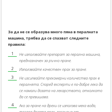
За да не се образува много пяна в пералната
машина, трябва да се спазват следните
правила:
Не използвайте препарат за перална машина,
предназначен за ръчно пране.
Използвайте качествен прах за пране.
Не изсипвайте прекомерни количества прах в
пералнята. Според експерти е по-добре леко да
се намали дозата на лекарството, отколкото
да се превишава.
Ако за пране на дрехи се използва мека вода,
тогава дозата прах, посочена от