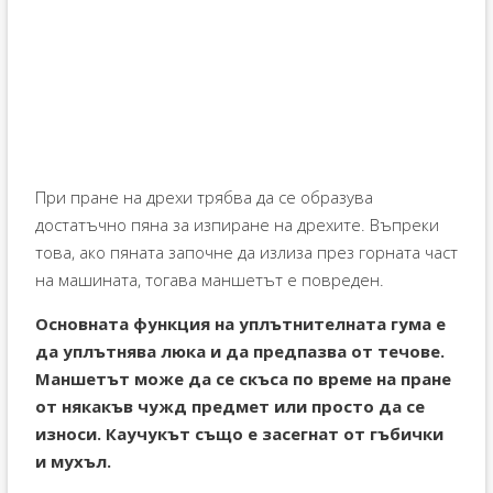
При пране на дрехи трябва да се образува
достатъчно пяна за изпиране на дрехите. Въпреки
това, ако пяната започне да излиза през горната част
на машината, тогава маншетът е повреден.
Основната функция на уплътнителната гума е
да уплътнява люка и да предпазва от течове.
Маншетът може да се скъса по време на пране
от някакъв чужд предмет или просто да се
износи. Каучукът също е засегнат от гъбички
и мухъл.