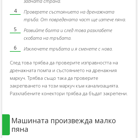
задната страна.
Проверете състоянието на дренажната
тръба. От повредената част ще изтече пяна.
Развийте болта и след това разхлабете
скобата на тръбата.
Изключете тръбата и я сменете с нова.
След това трябва да проверите изправността на
дренажната помпа и състоянието на дренажния
маркуч. Трябва също така да проверите
закрепването на този маркуч към канализацията.
Разхлабените конектори трябва да бъдат закрепени.
Машината произвежда малко
пяна