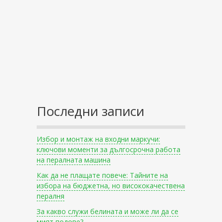
Последни записи
Избор и монтаж на входни маркучи:
ключови моменти за дългосрочна работа
на пералната машина
Как да не плащате повече: Тайните на
избора на бюджетна, но висококачествена
пералня
За какво служи белината и може ли да се
мият подове?