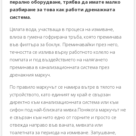
перално оборудване, трябва да имате малко
разбиране за това как работи дренажната
система.
Цялата вода, участваща в процеса на измиване,
влиза в гумена гофрирана тръба, която преминава
във филтъра за боклук. Преминавайки през него,
течността се излива върху работното колело на
помпата и под въздействието на налягането
преминава в канализационната система през
дренажния маркуч.
По правило маркучът се намира вътре в тялото на
устройството, като единият му край е свързан
директно към канализационната система или към
сифон под най-близката мивка.Понякога маркучът не
е свързан към нито едно от горните и просто се
отвежда направо във ваната, мивката или
тоалетната за периода на измиване. Запушване,