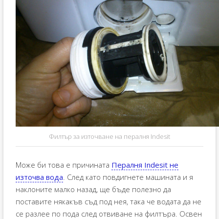
Филтър за източване на пералня Indesit
Може би това е причината
Пералня Indesit не
източва вода
. След като повдигнете машината и я
наклоните малко назад, ще бъде полезно да
поставите някакъв съд под нея, така че водата да не
се разлее по пода след отвиване на филтъра. Освен