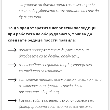
запушване на дренажната система, поради
което оборудването може напълно да спре да
функционира.
За да предотвратите неприятни последици
при работата на оборудването, трябва да
следвате редица прости правила:
винаги проверявайте съдържанието на
джобовете си за дребни предмети;
използвайте специални торби, капаци или
контейнери за измиване;
затегнете напълно всички закопчалки, копчета
и закопчалки на дрехите, преди да ги
поставите в барабана;
Извършвайте превантивно почистване на
филтриращата система на всеки няколко