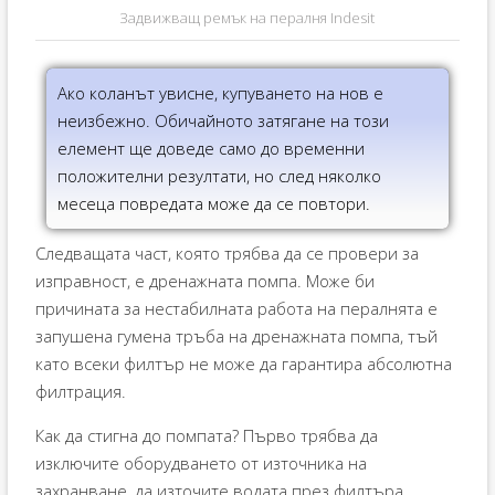
Задвижващ ремък на пералня Indesit
Ако коланът увисне, купуването на нов е
неизбежно. Обичайното затягане на този
елемент ще доведе само до временни
положителни резултати, но след няколко
месеца повредата може да се повтори.
Следващата част, която трябва да се провери за
изправност, е дренажната помпа. Може би
причината за нестабилната работа на пералнята е
запушена гумена тръба на дренажната помпа, тъй
като всеки филтър не може да гарантира абсолютна
филтрация.
Как да стигна до помпата? Първо трябва да
изключите оборудването от източника на
захранване, да източите водата през филтъра,