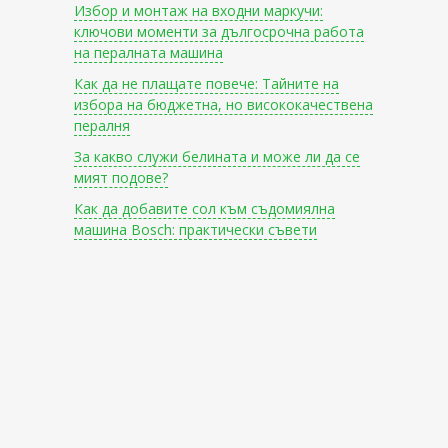
Избор и монтаж на входни маркучи:
ключови моменти за дългосрочна работа
на пералната машина
Как да не плащате повече: Тайните на
избора на бюджетна, но висококачествена
пералня
За какво служи белината и може ли да се
мият подове?
Как да добавите сол към съдомиялна
машина Bosch: практически съвети