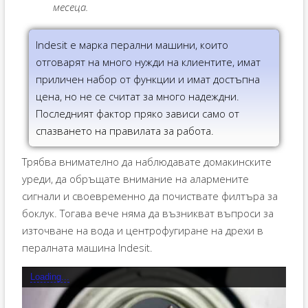
месеца.
Indesit е марка перални машини, които
отговарят на много нужди на клиентите, имат
приличен набор от функции и имат достъпна
цена, но не се считат за много надеждни.
Последният фактор пряко зависи само от
спазването на правилата за работа.
Трябва внимателно да наблюдавате домакинските
уреди, да обръщате внимание на алармените
сигнали и своевременно да почиствате филтъра за
боклук. Тогава вече няма да възникват въпроси за
източване на вода и центрофугиране на дрехи в
пералната машина Indesit.
Loading...