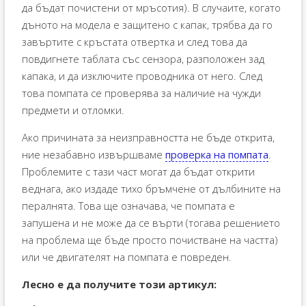
да бъдат почистени от мръсотия). В случаите, когато
дъното на модела е защитено с капак, трябва да го
завъртите с кръстата отвертка и след това да
повдигнете таблата със сензора, разположен зад
капака, и да изключите проводника от него. След
това помпата се проверява за наличие на чужди
предмети и отломки.
Ако причината за неизправността не бъде открита,
ние незабавно извършваме
проверка на помпата
.
Проблемите с тази част могат да бъдат открити
веднага, ако издаде тихо бръмчене от дълбините на
пералнята. Това ще означава, че помпата е
запушена и не може да се върти (тогава решението
на проблема ще бъде просто почистване на частта)
или че двигателят на помпата е повреден.
Лесно е да получите този артикул: