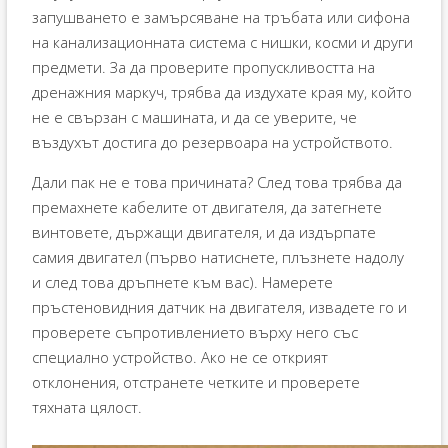
запушването е замърсяване на тръбата или сифона
на канализационната система с нишки, косми и други
предмети. За да проверите пропускливостта на
дренажния маркуч, трябва да издухате края му, който
не е свързан с машината, и да се уверите, че
въздухът достига до резервоара на устройството.
Дали пак не е това причината? След това трябва да
премахнете кабелите от двигателя, да затегнете
винтовете, държащи двигателя, и да издърпате
самия двигател (първо натиснете, плъзнете надолу
и след това дръпнете към вас). Намерете
пръстеновидния датчик на двигателя, извадете го и
проверете съпротивлението върху него със
специално устройство. Ако не се открият
отклонения, отстранете четките и проверете
тяхната цялост.