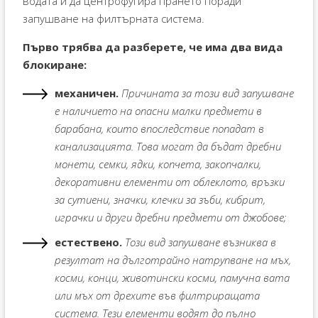
водата и да центрофугира прането поради
запушване на филтърната система.
Първо трябва да разберете, че има два вида
блокиране:
механичен.
Причината за този вид запушване
е наличието на опасни малки предмети в
барабана, които впоследствие попадат в
канализацията. Това могат да бъдат дребни
монети, семки, ядки, копчета, закопчалки,
декоративни елементи от облеклото, връзки
за сутиени, значки, клечки за зъби, кибрит,
играчки и други дребни предмети от джобове;
естествено.
Този вид запушване възниква в
резултат на дълготрайно натрупване на мъх,
косми, конци, животински косми, памучна вата
или мъх от дрехите във филтриращата
система. Тези елементи водят до пълно