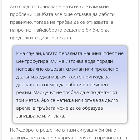
Ако след отстраняване на всички възможни
проблеми шайбата все още отказва да работи
правилно, тогава не трябва да се отказвате, а
напротив, най-доброто решение би било да
продължите диагностиката.
Има случаи, когато пералната машина Indesit не
центрофугира или не източва вода поради
неправилно свързан, смачкан или прекалено
дълъг изходящ маркуч, което принуждава
дренажната помпа да работи в повишен
режим. Маркучът не трябва да е по-дълъг от
три метра. Ако се натиска или огъва за дълго
време, в тръбата може да се образува
запушване или плака.
Най-доброто решение в тази ситуация би било
закупуването на нов маркуч. Понякога причината за