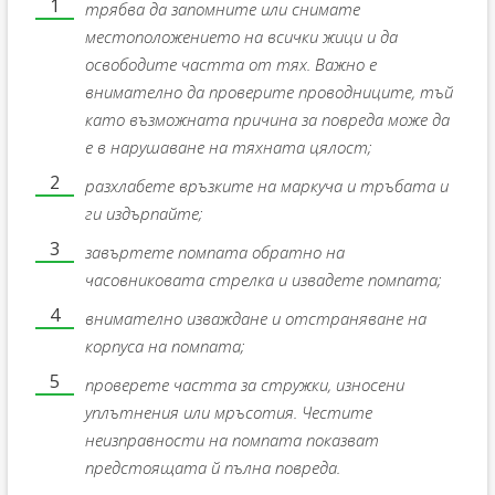
трябва да запомните или снимате
местоположението на всички жици и да
освободите частта от тях. Важно е
внимателно да проверите проводниците, тъй
като възможната причина за повреда може да
е в нарушаване на тяхната цялост;
разхлабете връзките на маркуча и тръбата и
ги издърпайте;
завъртете помпата обратно на
часовниковата стрелка и извадете помпата;
внимателно изваждане и отстраняване на
корпуса на помпата;
проверете частта за стружки, износени
уплътнения или мръсотия. Честите
неизправности на помпата показват
предстоящата й пълна повреда.