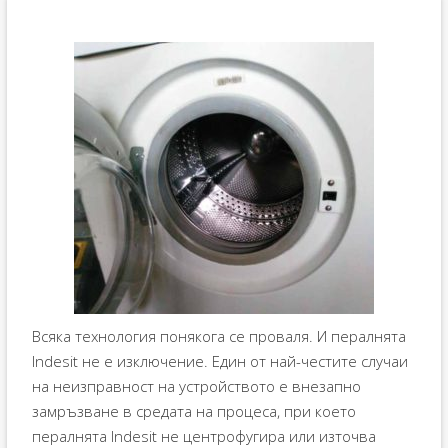
Всяка технология понякога се проваля. И пералнята
Indesit не е изключение. Един от най-честите случаи
на неизправност на устройството е внезапно
замръзване в средата на процеса, при което
пералнята Indesit не центрофугира или източва