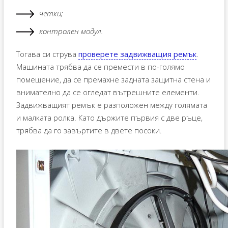
четки;
контролен модул.
Тогава си струва
проверете задвижващия ремък
.
Машината трябва да се премести в по-голямо
помещение, да се премахне задната защитна стена и
внимателно да се огледат вътрешните елементи.
Задвижващият ремък е разположен между голямата
и малката ролка. Като държите първия с две ръце,
трябва да го завъртите в двете посоки.