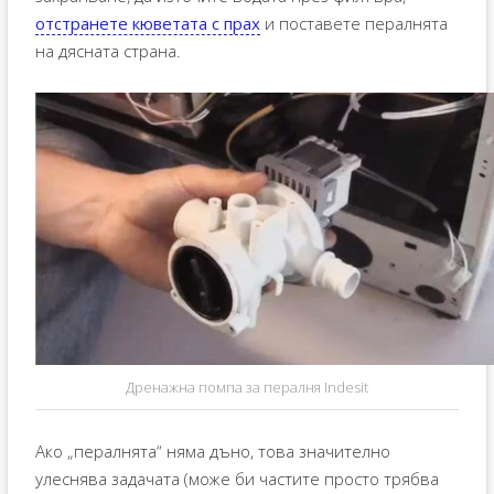
отстранете кюветата с прах
и поставете пералнята
на дясната страна.
Дренажна помпа за пералня Indesit
Ако „пералнята“ няма дъно, това значително
улеснява задачата (може би частите просто трябва