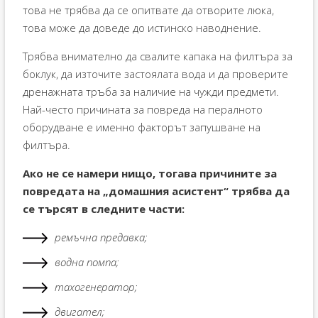
това не трябва да се опитвате да отворите люка,
това може да доведе до истинско наводнение.
Трябва внимателно да свалите капака на филтъра за
боклук, да източите застоялата вода и да проверите
дренажната тръба за наличие на чужди предмети.
Най-често причината за повреда на пералното
оборудване е именно факторът запушване на
филтъра.
Ако не се намери нищо, тогава причините за
повредата на „домашния асистент“ трябва да
се търсят в следните части:
ремъчна предавка;
водна помпа;
тахогенератор;
двигател;