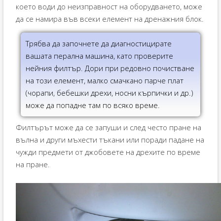
което води до неизправност на оборудването, може
да се намира във всеки елемент на дренажния блок.
Трябва да започнете да диагностицирате
вашата перална машина, като проверите
нейния филтър. Дори при редовно почистване
на този елемент, малко смачкано парче плат
(чорапи, бебешки дрехи, носни кърпички и др.)
може да попадне там по всяко време.
Филтърът може да се запуши и след често пране на
вълна и други мъхести тъкани или поради падане на
чужди предмети от джобовете на дрехите по време
на пране.