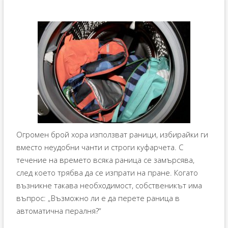
Огромен брой хора използват раници, избирайки ги
вместо неудобни чанти и строги куфарчета. С
течение на времето всяка раница се замърсява,
след което трябва да се изпрати на пране. Когато
възникне такава необходимост, собственикът има
въпрос: „Възможно ли е да перете раница в
автоматична пералня?“