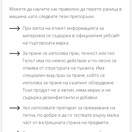
Можете да научите как правилно да перете раница в
машина, като следвате тези препоръки:
При липса на етикет информацията за
материала се съдържа в официалния уебсайт
на търговската марка.
За пране се използва прах, течност или гел.
Гелът има по-нежно действие и по-лесно се
отмива от структурата на тъканта. Има
специален вид прах за пране, който се
използва за пране на къмпинг оборудване.
Този продукт не е евтин, няма мирис и не
съдържа дезинфектанти и добавки.
Ако използвате препарат за премахване на
петна, по-добре е да го тествате върху малка
част от вътрешната страна на предмета.