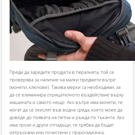
Преди да заредите продукта в пералнята, той се
проверява за наличие на малки предмети вътре
(монети, ключове). Такива мерки са необходими, за
да се елиминира отрицателното въздействие върху
машината и самото нещо. Ако вътре има монети, те
могат да се окислят във водна среда, което може да
доведе до появата на петна и ръжда по тъканта. Ако
има трохи и други отпадъци, те трябва да бъдат
изтръскани или почистени с прахосмукачка.