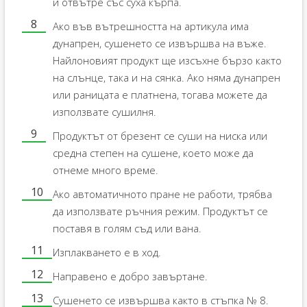
и отвътре със суха кърпа.
Ако във вътрешността на артикула има
дунапрен, сушенето се извършва на въже.
Найлоновият продукт ще изсъхне бързо както
на слънце, така и на сянка. Ако няма дунапрен
или раницата е платнена, тогава можете да
използвате сушилня.
Продуктът от брезент се суши на ниска или
средна степен на сушене, което може да
отнеме много време.
Ако автоматичното пране не работи, трябва
да използвате ръчния режим. Продуктът се
поставя в голям съд или вана.
Изплакването е в ход.
Направено е добро завъртане.
Сушенето се извършва както в стъпка № 8.