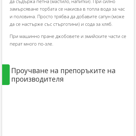
да съдържа петна (мастило, напитки). При силно
замърсяване торбата се накисва в топла вода за час
и половина. Просто трябва да добавите сапун (може
да се настърже със стърготини) и сода за хляб.
При машинно пране джобовете и змийските части се
перат много по-зле.
Проучване на препоръките на
производителя