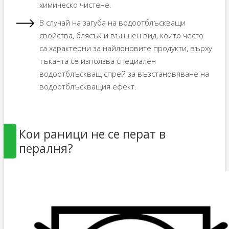
химическо чистене.
В случай на загуба на водоотблъскващи
свойства, блясък и външен вид, които често
са характерни за найлоновите продукти, върху
тъканта се използва специален
водоотблъскващ спрей за възстановяване на
водоотблъскващия ефект.
Кои раници не се перат в
пералня?