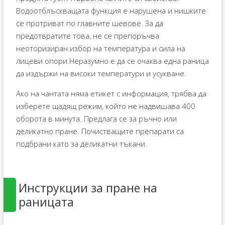
Водоотблъскващата функция е нарушена и нишките
се протриват по главните шевове. За да
предотвратите това, не се препоръчва
неоторизиран избор на температура и сила на
лицеви опори.Неразумно е да се очаква една раница
да издържи на високи температури и усукване.
Ако на чантата няма етикет с информация, трябва да
изберете щадящ режим, който не надвишава 400
оборота в минута. Предлага се за ръчно или
деликатно пране. Почистващите препарати са
подбрани като за деликатни тъкани.
Инструкции за пране на
раницата