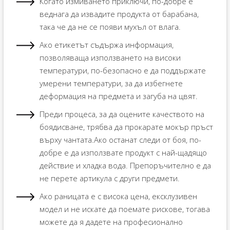
Когато измиването приключи, по-добре е
веднага да извадите продукта от барабана,
така че да не се появи мухъл от влага.
Ако етикетът съдържа информация,
позволяваща използването на високи
температури, по-безопасно е да поддържате
умерени температури, за да избегнете
деформация на предмета и загуба на цвят.
Преди процеса, за да оцените качеството на
боядисване, трябва да прокарате мокър пръст
върху чантата.Ако останат следи от боя, по-
добре е да използвате продукт с най-щадящо
действие и хладка вода. Препоръчително е да
не перете артикула с други предмети.
Ако раницата е с висока цена, ексклузивен
модел и не искате да поемате рискове, тогава
можете да я дадете на професионално