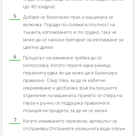
(до 40 градуса).
Добавя се безопасен прах и машината се
включва. Поради по-голямата плътност на
тъканта, изплакването е по-трудно, така че
може да се наложи препарат за изплакване за
цветни дрехи.
Процесът на измиване трябва да се
контролира. Когато перете една раница,
пералнята едва ли ще може да я балансира
правилно. След това, за да се избегне
изкривяване и дисбаланс във вътрешното
отделение на машината, прането се спира на
пауза и ръчно се поддържа правилната
позиция на продукта, за да не се мачка.
Когато измиването приключи, артикулът се
отстранява.Отстранете излишната вода отвън