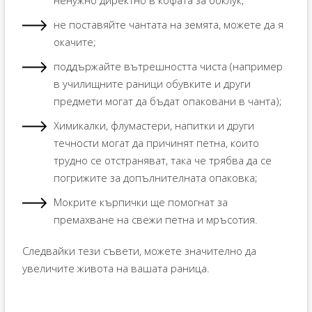
ненужно директно в кофата за боклук;
не поставяйте чантата на земята, можете да я
окачите;
поддържайте вътрешността чиста (например
в училищните раници обувките и други
предмети могат да бъдат опаковани в чанта);
Химикалки, флумастери, напитки и други
течности могат да причинят петна, които
трудно се отстраняват, така че трябва да се
погрижите за допълнителната опаковка;
Мокрите кърпички ще помогнат за
премахване на свежи петна и мръсотия.
Следвайки тези съвети, можете значително да
увеличите живота на вашата раница.