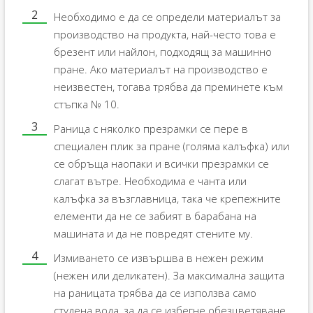
Необходимо е да се определи материалът за
производство на продукта, най-често това е
брезент или найлон, подходящ за машинно
пране. Ако материалът на производство е
неизвестен, тогава трябва да преминете към
стъпка № 10.
Раница с няколко презрамки се пере в
специален плик за пране (голяма калъфка) или
се обръща наопаки и всички презрамки се
слагат вътре. Необходима е чанта или
калъфка за възглавница, така че крепежните
елементи да не се забият в барабана на
машината и да не повредят стените му.
Измиването се извършва в нежен режим
(нежен или деликатен). За максимална защита
на раницата трябва да се използва само
студена вода, за да се избегне обезцветяване