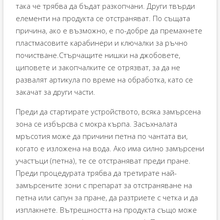
така че трябва да бъдат разкопчани. Други твърди
елементи на продукта се отстраняват. По същата
причина, ако е възможно, е по-добре да премахнете
пластмасовите карабинери и ключалки за ръчно
почистване.Стърчащите нишки на джобовете,
циповете и закопчалките се отрязват, за да не
развалят артикула по време на обработка, като се
закачат за други части.
Преди да стартирате устройството, всяка замърсена
зона се избърсва с мокра кърпа. Засъхналата
мръсотия може да причини петна по чантата ви,
когато е изложена на вода. Ако има силно замърсени
участъци (петна), те се отстраняват преди пране.
Преди процедурата трябва да третирате най-
замърсените зони с препарат за отстраняване на
петна или сапун за пране, да разтриете с четка и да
изплакнете. Вътрешността на продукта също може