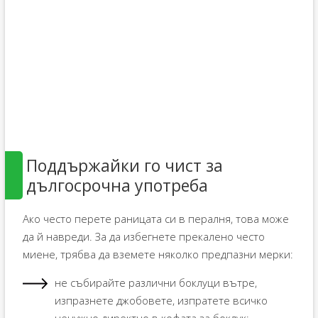
Поддържайки го чист за
дългосрочна употреба
Ако често перете раницата си в пералня, това може
да й навреди. За да избегнете прекалено често
миене, трябва да вземете няколко предпазни мерки:
не събирайте различни боклуци вътре,
изпразнете джобовете, изпратете всичко