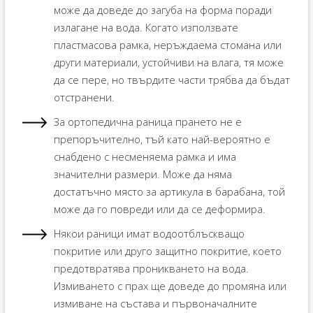
може да доведе до загуба на форма поради
излагане на вода. Когато използвате
пластмасова рамка, неръждаема стомана или
други материали, устойчиви на влага, тя може
да се пере, но твърдите части трябва да бъдат
отстранени.
За ортопедична раница прането не е
препоръчително, тъй като най-вероятно е
снабдено с несменяема рамка и има
значителни размери. Може да няма
достатъчно място за артикула в барабана, той
може да го повреди или да се деформира.
Някои раници имат водоотблъскващо
покритие или друго защитно покритие, което
предотвратява проникването на вода.
Измиването с прах ще доведе до промяна или
измиване на състава и първоначалните