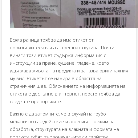
Всяка раница трябва да има етикет от
производителя във вътрешната кухина. Почти
винаги този етикет съдържа информация с
инструкции за пране, сушене, гладене, което
удължава живота на продукта и запазва оригиналния
му вид. Етикетът се намира в областта на
страничния шев. Обяснението на информацията на
етикета е достъпно в интернет, просто трябва да
следвате препоръките.
Важно е да запомните, че в случай на грубо
механично въздействие и агресивен режим на
обработка, структурата на влакната и формата на
продукта губят първоначалните си свойства.