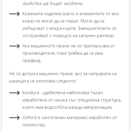
свойства ще бъдат загубени.
Кожените изделия (както и елементите от еко
кожа) не могат да се перат. Могат да се
избърсват с мокра кърпа. Замърсителите се
отстраняват с помощта на сапунен разтвор.
Ако машинното пране не се препоръчва от
производителя, това трябва да се има
предвид.
Не се допуска машинно пране, ако за направата на
раницата се използва следното:
kondura - удебелена найлонова тъкан,
изработена от нишка със специална структура,
която има водоотблъскваща импрегнация;
Oxford е синтетичен материал, изработен от
полиестер;