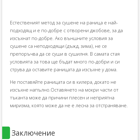
Естественият метод за сушене на раница е най-
подходящ и е по-добре с отворени джобове, за да
изсъхнат по-добре. Ако външните условия за
сушене са неподходящи (дъжд, зима), не се
препоръчва да се суши в сушилня. В самата стая
условията за това ще бъдат много по-добри и си
струва да оставите раницата да изсъхне у дома.
Не поставяйте раницата си в килера, докато не
изсъхне напълно.Оставянето на мокри части от
тъканта може да причини плесен и неприятна
миризма, която може да не е лесна за отстраняване.
Заключение