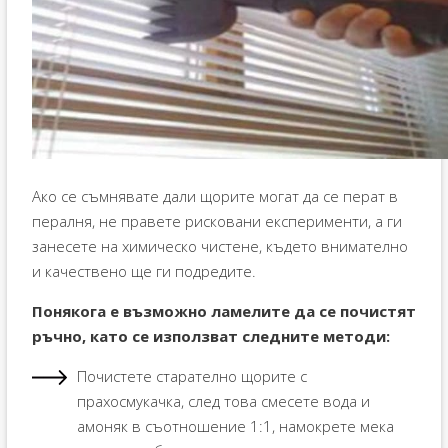
Ако се съмнявате дали щорите могат да се перат в
пералня, не правете рисковани експерименти, а ги
занесете на химическо чистене, където внимателно
и качествено ще ги подредите.
Понякога е възможно ламелите да се почистят
ръчно, като се използват следните методи:
Почистете старателно щорите с
прахосмукачка, след това смесете вода и
амоняк в съотношение 1:1, намокрете мека