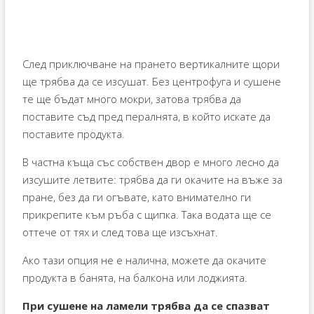
След приключване на прането вертикалните щори
ще трябва да се изсушат. Без центрофуга и сушене
те ще бъдат много мокри, затова трябва да
поставите съд пред пералнята, в който искате да
поставите продукта.
В частна къща със собствен двор е много лесно да
изсушите летвите: трябва да ги окачите на въже за
пране, без да ги огъвате, като внимателно ги
прикрепите към ръба с щипка. Така водата ще се
оттече от тях и след това ще изсъхнат.
Ако тази опция не е налична, можете да окачите
продукта в банята, на балкона или лоджията.
При сушене на ламели трябва да се спазват