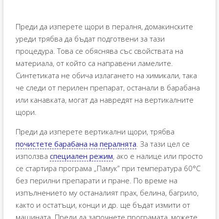
Преди да изперете щори в пералня, домакинските
уреди трябва да бъдат подготвени за тази
процедура. Това се обяснява със свойствата на
материала, от който са направени ламелите.
Синтетиката не обича излагането на химикали, така
че следи от перилен препарат, останали в барабана
или канавката, могат да навредят на вертикалните
щори.
Преди да изперете вертикални щори, трябва
почистете барабана на пералнята
. За тази цел се
използва
специален режим
, ако е налице или просто
се стартира програма „Памук” при температура 60°C
без перилни препарати и пране. По време на
изпълнението му останалият прах, белина, багрило,
както и остатъци, конци и др. ще бъдат измити от
машината. Преди да започнете програмата, можете