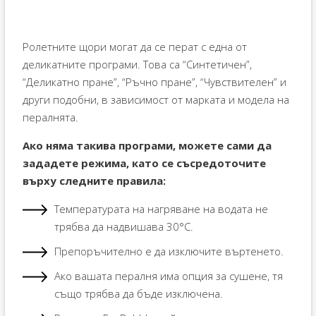
Ролетните щори могат да се перат с една от
деликатните програми. Това са “Синтетичен”,
“Деликатно пране”, “Ръчно пране”, “Чувствителен” и
други подобни, в зависимост от марката и модела на
пералнята.
Ако няма такива програми, можете сами да
зададете режима, като се съсредоточите
върху следните правила:
Температурата на нагряване на водата не
трябва да надвишава 30°C.
Препоръчително е да изключите въртенето.
Ако вашата пералня има опция за сушене, тя
също трябва да бъде изключена.