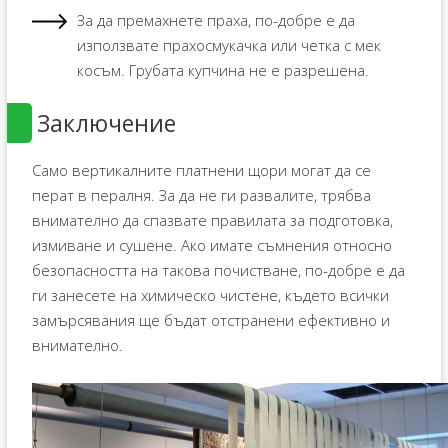
За да премахнете праха, по-добре е да
използвате прахосмукачка или четка с мек
косъм. Грубата купчина не е разрешена.
Заключение
Само вертикалните платнени щори могат да се
перат в пералня. За да не ги развалите, трябва
внимателно да спазвате правилата за подготовка,
измиване и сушене. Ако имате съмнения относно
безопасността на такова почистване, по-добре е да
ги занесете на химическо чистене, където всички
замърсявания ще бъдат отстранени ефективно и
внимателно.