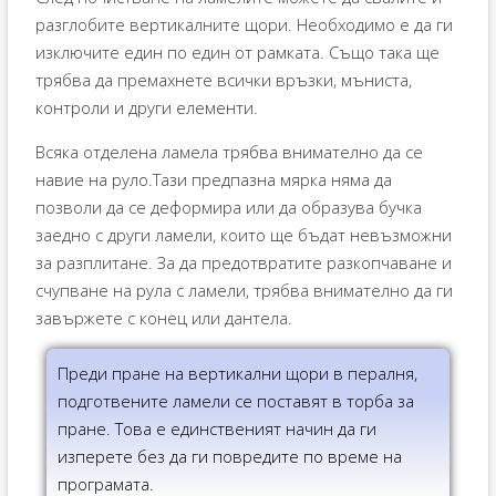
разглобите вертикалните щори. Необходимо е да ги
изключите един по един от рамката. Също така ще
трябва да премахнете всички връзки, мъниста,
контроли и други елементи.
Всяка отделена ламела трябва внимателно да се
навие на руло.Тази предпазна мярка няма да
позволи да се деформира или да образува бучка
заедно с други ламели, които ще бъдат невъзможни
за разплитане. За да предотвратите разкопчаване и
счупване на рула с ламели, трябва внимателно да ги
завържете с конец или дантела.
Преди пране на вертикални щори в пералня,
подготвените ламели се поставят в торба за
пране. Това е единственият начин да ги
изперете без да ги повредите по време на
програмата.