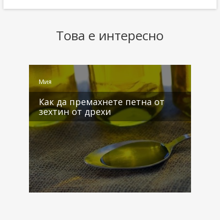
Това е интересно
Мия
М
Как да премахнете петна от
зехтин от дрехи
4 коментара
2 