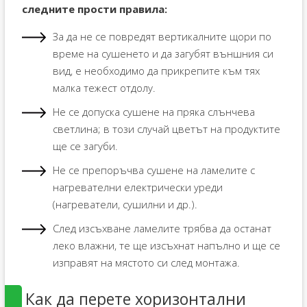
следните прости правила:
За да не се повредят вертикалните щори по
време на сушенето и да загубят външния си
вид, е необходимо да прикрепите към тях
малка тежест отдолу.
Не се допуска сушене на пряка слънчева
светлина; в този случай цветът на продуктите
ще се загуби.
Не се препоръчва сушене на ламелите с
нагревателни електрически уреди
(нагреватели, сушилни и др.).
След изсъхване ламелите трябва да останат
леко влажни, те ще изсъхнат напълно и ще се
изправят на мястото си след монтажа.
Как да перете хоризонтални