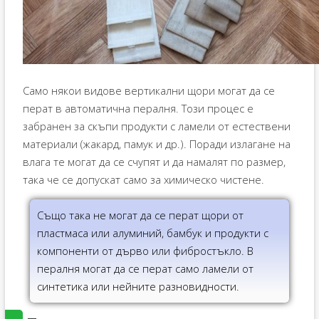
Само някои видове вертикални щори могат да се
перат в автоматична пералня. Този процес е
забранен за скъпи продукти с ламели от естествени
материали (жакард, памук и др.). Поради излагане на
влага те могат да се счупят и да намалят по размер,
така че се допускат само за химическо чистене.
Също така не могат да се перат щори от
пластмаса или алуминий, бамбук и продукти с
компоненти от дърво или фибростъкло. В
пералня могат да се перат само ламели от
синтетика или нейните разновидности.