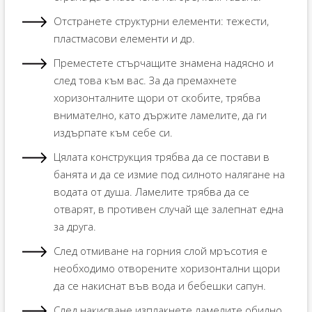
Отстранете структурни елементи: тежести,
пластмасови елементи и др.
Преместете стърчащите знамена надясно и
след това към вас. За да премахнете
хоризонталните щори от скобите, трябва
внимателно, като държите ламелите, да ги
издърпате към себе си.
Цялата конструкция трябва да се постави в
банята и да се измие под силното налягане на
водата от душа. Ламелите трябва да се
отварят, в противен случай ще залепнат една
за друга.
След отмиване на горния слой мръсотия е
необходимо отворените хоризонтални щори
да се накиснат във вода и бебешки сапун.
След накисване изплакнете ламелите обилно