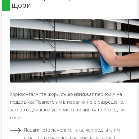
щори
Хоризонталните щори също изискват периодична
поддръжка.Прането им в пералня не е разрешено,
затова в домашни условия се почистват по следния
начин:
Повдигнете ламелите така, че предната им
страна да е насочена нагоре, към тавана.