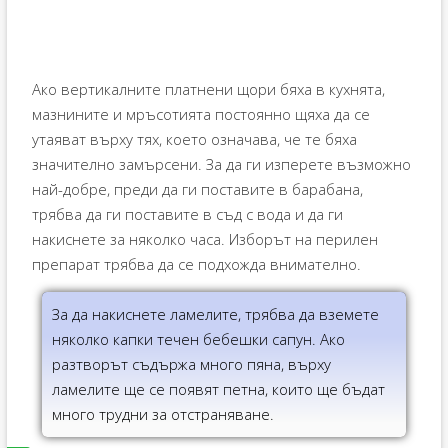
Ако вертикалните платнени щори бяха в кухнята,
мазнините и мръсотията постоянно щяха да се
утаяват върху тях, което означава, че те бяха
значително замърсени. За да ги изперете възможно
най-добре, преди да ги поставите в барабана,
трябва да ги поставите в съд с вода и да ги
накиснете за няколко часа. Изборът на перилен
препарат трябва да се подхожда внимателно.
За да накиснете ламелите, трябва да вземете
няколко капки течен бебешки сапун. Ако
разтворът съдържа много пяна, върху
ламелите ще се появят петна, които ще бъдат
много трудни за отстраняване.