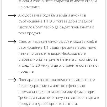
кърпа и избършете старателно двете страни
на ламелите.
Ако добавите сода към вода и амоняк в
съотношение 1:1:0,5, тогава дори следи от
мастило могат лесно да бъдат премахнати с
този продукт.
Смес от изцеден лимонов сок и сода за хляб в
съотношение 1:1 също премахва ефективно
петна по светлите щори.Необходимо е
старателно да изтриете петната с този състав
и след 15-20 минути да отстраните остатъка от
продукта.
Препаратът за отстраняване на лак за нокти
без съдържание на ацетон ефективно
премахва следи от маркери или флумастери.
Трябва да накиснете памучна вата или кърпа в
продукта и да избършете петната.