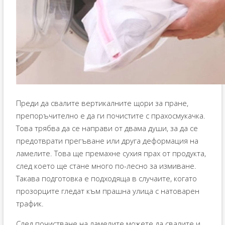
Преди да свалите вертикалните щори за пране,
препоръчително е да ги почистите с прахосмукачка.
Това трябва да се направи от двама души, за да се
предотврати прегъване или друга деформация на
ламелите. Това ще премахне сухия прах от продукта,
след което ще стане много по-лесно за измиване.
Такава подготовка е подходяща в случаите, когато
прозорците гледат към прашна улица с натоварен
трафик.
След почистване на ламелите можете да свалите и