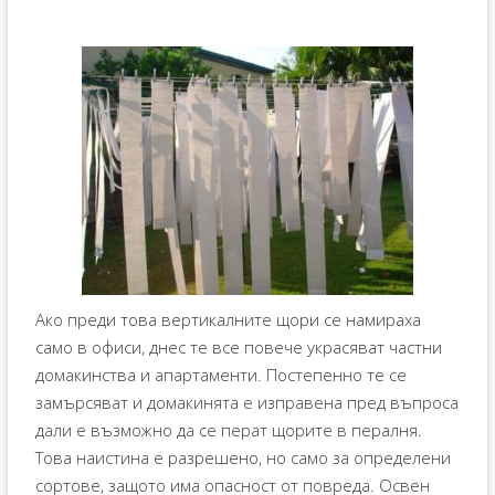
Ако преди това вертикалните щори се намираха
само в офиси, днес те все повече украсяват частни
домакинства и апартаменти. Постепенно те се
замърсяват и домакинята е изправена пред въпроса
дали е възможно да се перат щорите в пералня.
Това наистина е разрешено, но само за определени
сортове, защото има опасност от повреда. Освен