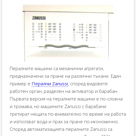
Пералните машини са механични агрегати,
предназначени за пране на различни тъкани. Един
пример е
Перални Zanussi
, според видовете
работен орган, разделен на активатор и барабан.
Първата версия на пералните машини е по-сложна
и тромава, но машините Zanussi с барабани
третират нещата по-внимателно по време на работа
и използват вода и прах за пране по-икономично.
Според автоматизацията пералните Zanussi са