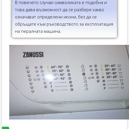
В повечето случаи символиката е подобна и
това дава възможност да се разбере какво
означават определени икони, без да се
обръщате към ръководството за експлоатация
на пералната машина.