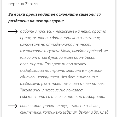
пералня Zanussi.
За всеки производител основните символи са
разделени на четири групи:
работни процеси - накисване на неща, просто
пране, основно и допълнително изплакване,
източване на отпадъчната течност,
изстискване и сушене.Моля, имайте предвид, че
някои от тези функции може да не бъдат
реализирани. Този режим във всички
модификации на перални машини е маркиран
еднакво - капацитет. Ако допълнително е
изобразена ръка, това означава ръчен процес.
Такива знаци независимо показват
собствената си цел и са напълно разбираеми;
видове материали - памук, вълнени изделия,
синтетика, копринени изделия, деним и др. След