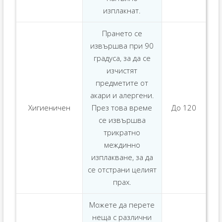
изплакнат.
Прането се
извършва при 90
градуса, за да се
изчистят
предметите от
акари и алергени.
Хигиеничен
През това време
До 120
се извършва
трикратно
междинно
изплакване, за да
се отстрани целият
прах.
Можете да перете
неща с различни