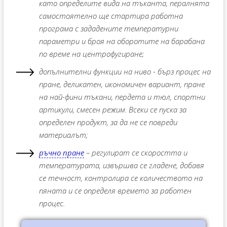
като определите вида на тъканта, пералнята
самостоятелно ще стартира работна
програма с зададените температурни
параметри и броя на оборотите на барабана
по време на центрофугиране;
допълнителни функции на ниво - бърз процес на
пране, деликатен, икономичен вариант, пране
на най-фини тъкани, пердета и тюл, спортни
артикули, смесен режим. Всеки се пуска за
определен продукт, за да не се повреди
материалът;
ръчно пране
– регулират се скоростта и
температурата, извършва се гладене, добавя
се течност, контролира се количеството на
пяната и се определя времето за работен
процес.