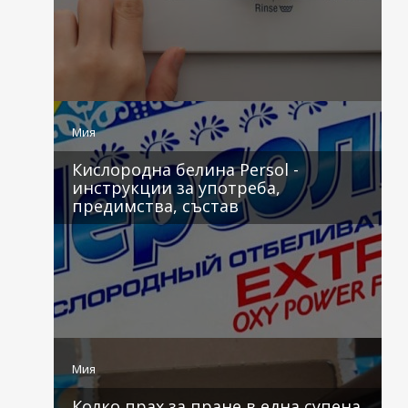
2 коментара
Мия
Кислородна белина Persol -
инструкции за употреба,
предимства, състав
2 коментара
Мия
Колко прах за пране в една супена