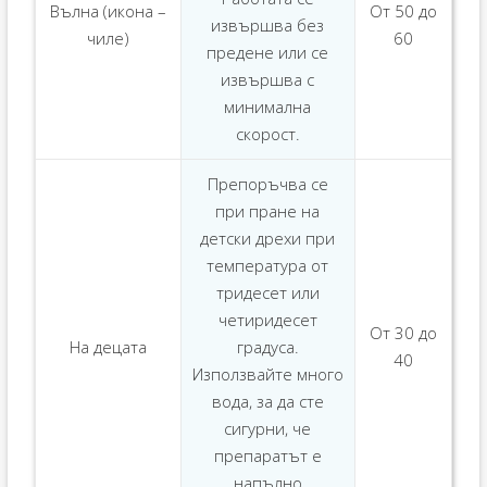
Вълна (икона –
От 50 до
извършва без
чиле)
60
предене или се
извършва с
минимална
скорост.
Препоръчва се
при пране на
детски дрехи при
температура от
тридесет или
четиридесет
От 30 до
На децата
градуса.
40
Използвайте много
вода, за да сте
сигурни, че
препаратът е
напълно