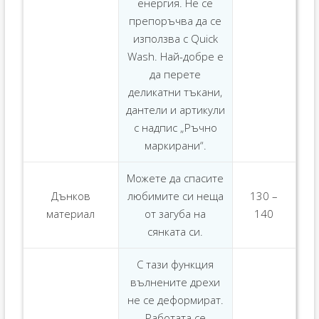
енергия. Не се
препоръчва да се
използва с Quick
Wash. Най-добре е
да перете
деликатни тъкани,
дантели и артикули
с надпис „Ръчно
маркирани“.
Можете да спасите
Дънков
любимите си неща
130 –
материал
от загуба на
140
сянката си.
С тази функция
вълнените дрехи
не се деформират.
Работата се