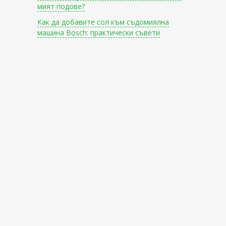
мият подове?
Как да добавите сол към съдомиялна
машина Bosch: практически съвети