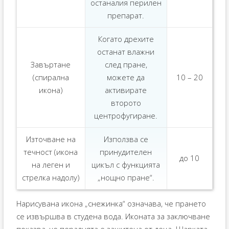
останалия перилен
препарат.
Когато дрехите
останат влажни
Завъртане
след пране,
(спирална
можете да
10 – 20
икона)
активирате
второто
центрофугиране.
Източване на
Използва се
течност (икона
принудителен
до 10
на леген и
цикъл с функцията
стрелка надолу)
„нощно пране“.
Нарисувана икона „снежинка“ означава, че прането
се извършва в студена вода. Иконата за заключване
показва, че пералнята е защитена от деца. Шарката