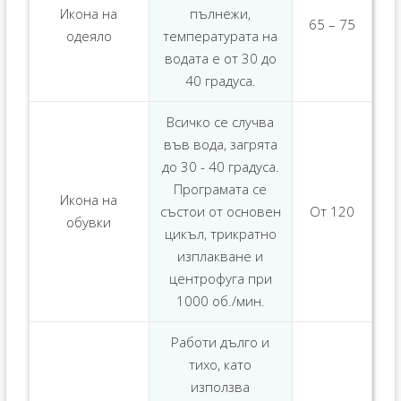
Икона на
пълнежи,
65 – 75
одеяло
температурата на
водата е от 30 до
40 градуса.
Всичко се случва
във вода, загрята
до 30 - 40 градуса.
Програмата се
Икона на
състои от основен
От 120
обувки
цикъл, трикратно
изплакване и
центрофуга при
1000 об./мин.
Работи дълго и
тихо, като
използва