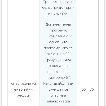
Препоръчва се за
бельо, ризи, кърпи
и покривки.
Допълнителна
програма,
свързана с
основните
програми. Ако се
включи на 90
градуса, тогава
топлината на
течността ще
намалее до 67.
Спестяване на
Използвайки тази
енергийни
функция, се
65 – 75
ресурси
спестява
електрическа