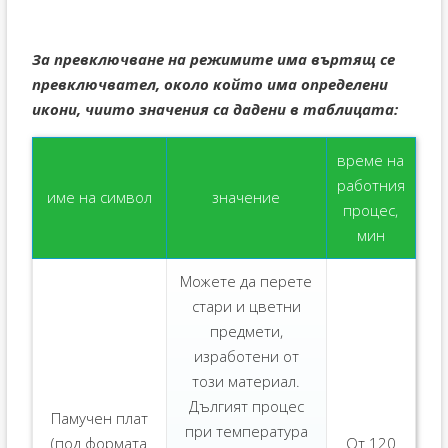
За превключване на режимите има въртящ се
превключвател, около който има определени
икони, чиито значения са дадени в таблицата:
време на
работния
име на символ
значение
процес,
мин
Можете да перете
стари и цветни
предмети,
изработени от
този материал.
Дългият процес
Памучен плат
при температура
(под формата
От 120