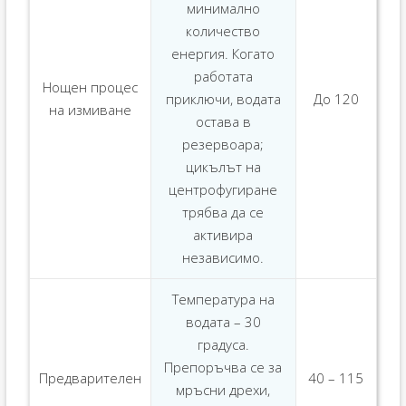
минимално
количество
енергия. Когато
работата
Нощен процес
приключи, водата
До 120
на измиване
остава в
резервоара;
цикълът на
центрофугиране
трябва да се
активира
независимо.
Температура на
водата – 30
градуса.
Препоръчва се за
Предварителен
40 – 115
мръсни дрехи,