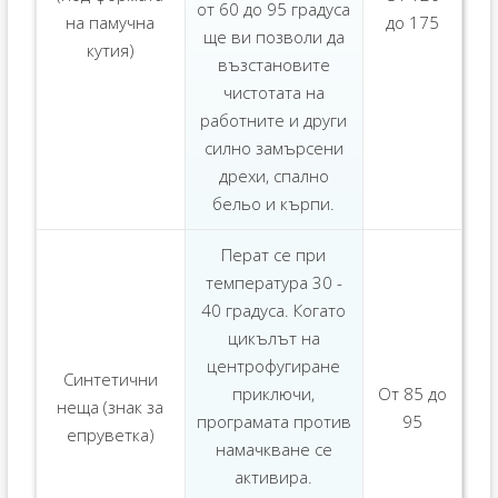
от 60 до 95 градуса
на памучна
до 175
ще ви позволи да
кутия)
възстановите
чистотата на
работните и други
силно замърсени
дрехи, спално
бельо и кърпи.
Перат се при
температура 30 -
40 градуса. Когато
цикълът на
центрофугиране
Синтетични
приключи,
От 85 до
неща (знак за
програмата против
95
епруветка)
намачкване се
активира.