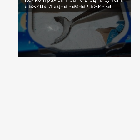
лъжица и една чаена лъжичка
1 коментар